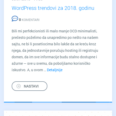
WordPress trendovi za 2018. godinu
0
KOMENTARI
Bili mi perfekcionisti ili malo manje OCD minimalisti,
prečesto poželimo da unapredimo po nešto na našem
sajtu, ne bi li posetiocima bilo lakše da se kreću kroz
njega, da jednostavnije poručuju hosting ili registruju
domen, da im sve informacije budu stalno dostupne i
ažurne — sve u svemu, da poboljšamo korisničko
iskustvo. A, u ovom …
Detaljnije
WordPress
trendovi
za
NASTAVI
2018.
godinu