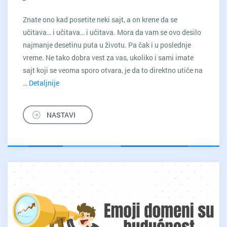
Znate ono kad posetite neki sajt, a on krene da se
učitava… i učitava… i učitava. Mora da vam se ovo desilo
najmanje desetinu puta u životu. Pa čak i u poslednje
vreme. Ne tako dobra vest za vas, ukoliko i sami imate
sajt koji se veoma sporo otvara, je da to direktno utiče na
…
Detaljnije
10
razloga
zbog
NASTAVI
kojih
vam
je
sajt
spor