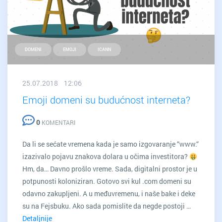
DOMENI
EMOJI
ICANN
25.07.2018 12:06
Emoji domeni su budućnost interneta?
0
KOMENTARI
Da li se sećate vremena kada je samo izgovaranje “www.“
izazivalo pojavu znakova dolara u očima investitora?
Hm, da… Davno prošlo vreme. Sada, digitalni prostor je u
potpunosti koloniziran. Gotovo svi kul .com domeni su
odavno zakupljeni. A u međuvremenu, i naše bake i deke
su na Fejsbuku. Ako sada pomislite da negde postoji …
Detaljnije
Emoji