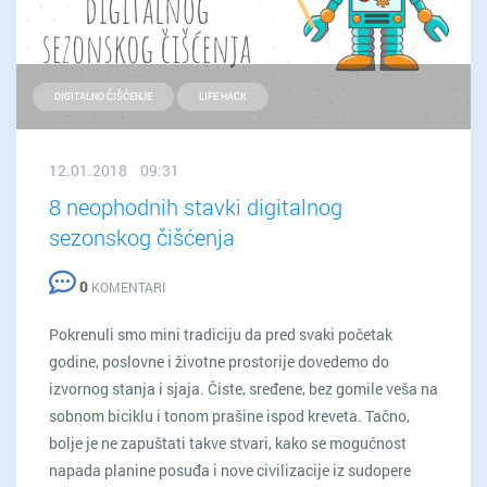
DIGITALNO ČIŠĆENJE
LIFE HACK
12.01.2018 09:31
8 neophodnih stavki digitalnog
sezonskog čišćenja
0
KOMENTARI
Pokrenuli smo mini tradiciju da pred svaki početak
godine, poslovne i životne prostorije dovedemo do
izvornog stanja i sjaja. Čiste, sređene, bez gomile veša na
sobnom biciklu i tonom prašine ispod kreveta. Tačno,
bolje je ne zapuštati takve stvari, kako se mogućnost
napada planine posuđa i nove civilizacije iz sudopere