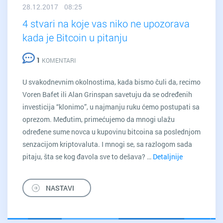
28.12.2017 08:25
4 stvari na koje vas niko ne upozorava
kada je Bitcoin u pitanju
1
KOMENTARI
U svakodnevnim okolnostima, kada bismo čuli da, recimo
Voren Bafet ili Alan Grinspan savetuju da se određenih
investicija “klonimo”, u najmanju ruku ćemo postupati sa
oprezom. Međutim, primećujemo da mnogi ulažu
određene sume novca u kupovinu bitcoina sa poslednjom
senzacijom kriptovaluta. I mnogi se, sa razlogom sada
pitaju, šta se kog đavola sve to dešava? …
Detaljnije
4
stvari
na
NASTAVI
koje
vas
niko