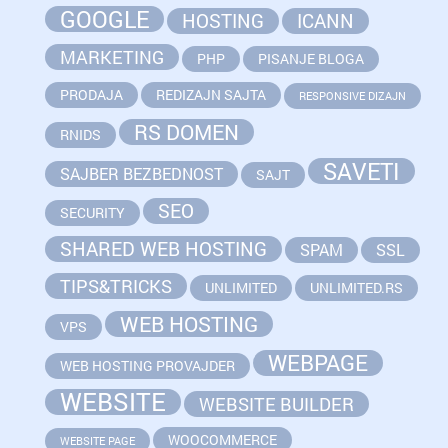
GOOGLE
HOSTING
ICANN
MARKETING
PHP
PISANJE BLOGA
PRODAJA
REDIZAJN SAJTA
RESPONSIVE DIZAJN
RS DOMEN
RNIDS
SAVETI
SAJBER BEZBEDNOST
SAJT
SEO
SECURITY
SHARED WEB HOSTING
SPAM
SSL
TIPS&TRICKS
UNLIMITED
UNLIMITED.RS
WEB HOSTING
VPS
WEBPAGE
WEB HOSTING PROVAJDER
WEBSITE
WEBSITE BUILDER
WOOCOMMERCE
WEBSITE PAGE