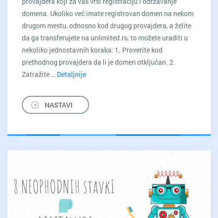
provajdera koji za vas vrši registraciju i održavanje
domena. Ukoliko već imate registrovan domen na nekom
drugom mestu, odnosno kod drugog provajdera, a želite
da ga transferujete na unlimited.rs, to možete uraditi u
nekoliko jednostavnih koraka: 1. Proverite kod
prethodnog provajdera da li je domen otključan. 2.
Zatražite …
Detaljnije
Želite
da
transferujete
NASTAVI
hosting
i
domen
u
UNLIMITED.RS?