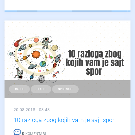
je
HITNO
potreban
redizajn
sajta
CACHE
FLASH
SPOR SAJT
20.08.2018 08:48
10 razloga zbog kojih vam je sajt spor
0
KOMENTARI