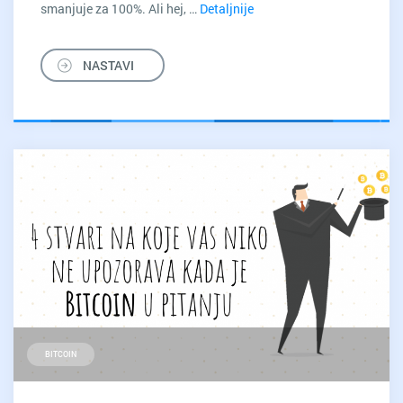
smanjuje za 100%. Ali hej, …
Detaljnije
8
neophodnih
stavki
NASTAVI
digitalnog
sezonskog
čišćenja
BITCOIN