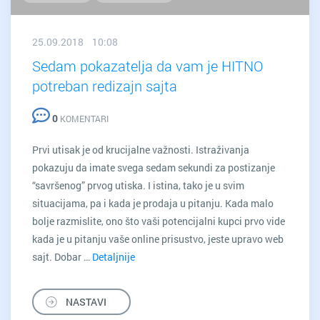
25.09.2018 10:08
Sedam pokazatelja da vam je HITNO
potreban redizajn sajta
0
KOMENTARI
Prvi utisak je od krucijalne važnosti. Istraživanja
pokazuju da imate svega sedam sekundi za postizanje
“savršenog” prvog utiska. I istina, tako je u svim
situacijama, pa i kada je prodaja u pitanju. Kada malo
bolje razmislite, ono što vaši potencijalni kupci prvo vide
kada je u pitanju vaše online prisustvo, jeste upravo web
sajt. Dobar …
Detaljnije
Sedam
pokazatelja
da
NASTAVI
vam