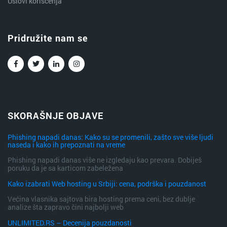
Uslovi korišćenja
Pridružite nam se
Facebook
Twitter
Linkedin
Instagram
SKORAŠNJE OBJAVE
Phishing napadi danas: Kako su se promenili, zašto sve više ljudi
naseda i kako ih prepoznati na vreme
Phishing napadi danas više ne izgledaju kao prevara. Dobiješ
poruku da je sa karticom zabeležena
Kako izabrati Web hosting u Srbiji: cena, podrška i pouzdanost
Većina vlasnika sajtova bira hosting prema ceni, bez dublje
analize šta zapravo čini najbolji web
UNLIMITED.RS – Decenija pouzdanosti