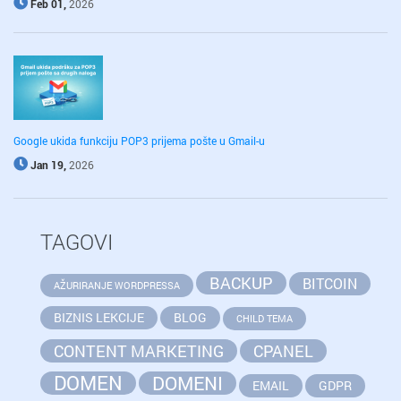
Feb 01,
2026
Google ukida funkciju POP3 prijema pošte u Gmail-u
Jan 19,
2026
TAGOVI
BACKUP
BITCOIN
AŽURIRANJE WORDPRESSA
BIZNIS LEKCIJE
BLOG
CHILD TEMA
CONTENT MARKETING
CPANEL
DOMEN
DOMENI
EMAIL
GDPR