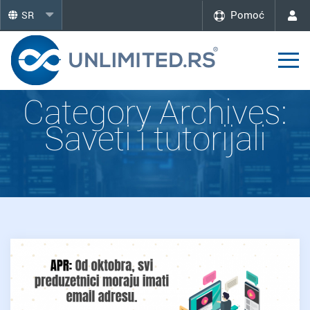
Pomoć
SR
Category Archives:
Saveti i tutorijali