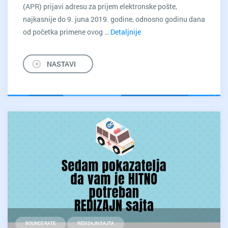
(APR) prijavi adresu za prijem elektronske pošte,
najkasnije do 9. juna 2019. godine, odnosno godinu dana
od početka primene ovog …
Detaljnije
APR:
Od
oktobra,
NASTAVI
svi
preduzetnici
moraju
imati
prijavljenu
email
adresu
BOUNCE RATE
REDIZAJN SAJTA