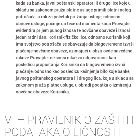
kada su banka, javni poštanski operator ili drugo lice koje u
skladu sa zakonom pruža platne usluge primili platni nalog
potrošača, a rok za početak pružanja usluge, odnosno
obnove usluge, počinje da teče od momenta kada Provajder
evidentira prijem punog iznosa te novčane obaveze i iznosi
jedan radni dan. Korisnik fizičko lice, odnosno Korisnik koji
ima svojstvo potrošača se obavezuje da blagovremeno izvrši
plaćanje novčane obaveze, uzimajući u obzir ovde navedene
rokove.Provajder ne snosi nikakvu odgovornost kao
posledicu propuštanja Korisnika da blagovremeno izvrši
plaćanje, odnosno kao posledicu kašnjenja bilo koje banke,
javnog poštanskog operatora ili drugog lica, koje u skladu sa
zakonom pruža platne usluge, u obradi podatka o izmirenju
novčane obaveze Korisnika.
VI – PRAVILNIK O ZAŠTITI
PODATAKA O LIČNOSTI