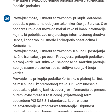
– IP adresa svakog pojedinog pristupa Servisu, (uključujući i
“cookie“ podatke).
Provajder može, u skladu sa zakonom, prikupiti određene
36
podatke o posetama dobijene tokom korišćenja Servisa. Ove
podatke Provajder može da koristi kako bi imao informacije
kojima bi poboljšavao svoju uslugu informacionog društva i
Servis, i dodatno ih usmerio i prilagodio posetiocima i
Korisnicima.
Provajder može, u skladu sa zakonom, u slučaju postojanja
rizične transakcije po oceni Provajdera, prikupiti podatke o
platnoj kartici korisnika koji se odnose na sadržinu prednje i
zadnje strane platne kartice sa vidljiva zadnja 4 broja
kartice.
Provajder ne prikuplja podatke Korisnika o platnoj kartici,
osim u slučaju iz prethodnog stava. Prilikom unošenja
podataka o platnoj kartici, poverljive informacija se prenose
putem javne mreže u zaštićenoj (kriptovanoj) formi
upotrebom PCI DSS 3.1 standarda, kao trenutno
najsavremenije kriptografske tehnologije. Sigurnost
podataka prilikom kupovine, garantuje procesor platnih