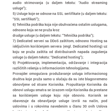
audio strimovanja (u daljem tekstu: “Audio streaming
usluge”);
5) Usluge koje se odnose na SSL sertifikate (u daljem tekstu:
“SSL sertifikati”);
6) Tehnička podrška koja nije obuhvaćena ostalim uslugama,
odnosno koja se ne pruža kroz
drudge usluge (u daljem tekstu: “Tehnička podrška”);
7) Dedicated serveri sa DDoS zaštitom, odnosno Hosting sa
isključivim korišćenjem servera (engl. Dedicated hosting) uz
koju se pruža zaštita od distribuiranih napada zagušenja
usluge (u daljem tekstu: “Dedicated hosting”);
9) Projektovanje, implementacija, održavanje i integracija
različitih rešenja u informacionim tehnologijama.
Provajder omogućava produžavanje usluga informacionog
društva koje pruža samo u slučaju da su iste blagovremeno
obnovljene od strane Korisnika. Propuštanje Korisnika da
obnovi uslugu smatra se izrazom volje Korisnika da prestane
sa korišćenjem usluge koju nije obnovio. Korisnik se
obavezuje da obnavljanje usluge izvrši na način, pod
uslovima i u rokovima navedenim u članu 30 ovih Uslova