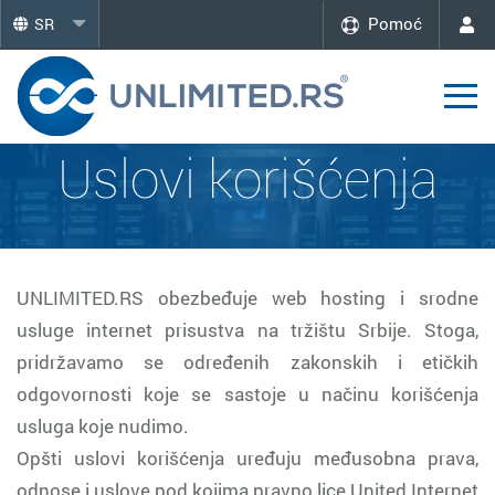
Pomoć
SR
Uslovi korišćenja
UNLIMITED.RS obezbeđuje web hosting i srodne
usluge internet prisustva na tržištu Srbije. Stoga,
pridržavamo se određenih zakonskih i etičkih
odgovornosti koje se sastoje u načinu korišćenja
usluga koje nudimo.
Opšti uslovi korišćenja uređuju međusobna prava,
odnose i uslove pod kojima pravno lice United Internet