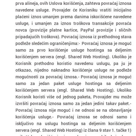
prva alineja, ovih Uslova korišćenja, zahteva povraćaj iznosa
navedene usluge. Provajder će Korisniku vratiti inicijalno
plaćeni iznos umanjen prema danima iskorišćene navedene
usluge, i umanjen za iznos troškova transakcije povraća
novca (provizije platne kartice, PayPal provizije i sličnih
pripadajućih troškova). Povraćaj iznosa iz prethodnog stava
podleže sledećim ograničenjima:- Povraćaj iznosa je moguć
samo za prvo korišćenje usluge hostinga sa deljenim
korišćenjem servera (engl. Shared Web Hosting). Ukoliko je
Korisnik prethodno koristio navedenu uslugu, pa ju je
otkazao, nijedno naknadno korišćenje usluge ne podleže
mogućnosti za povraćaj iznosa.- Povraćaj iznosa je moguć
samo za jedan paket usluge hostinga sa deljenim
korišćenjem servera (engl. Shared Web Hosting). Ukoliko
Korisnik koristi više od jednog paketa, Provajder mu može
izvršiti povraćaj iznosa samo za jedan jedini takav paket.-
Povraćaj iznosa nije moguć i ne odnosi se na obnavljanje
korišćenja usluge.- Povraćaj iznosa se odnosi samo i
isključivo na uslugu hostinga sa deljenim korišćenjem
servera (engl. Shared Web Hosting) iz člana 9 stav 1. tačke 1)