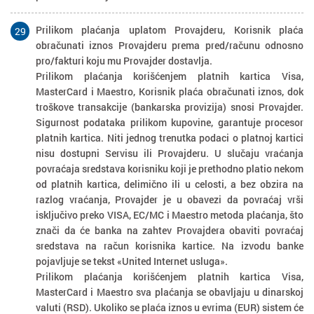
Prilikom plaćanja uplatom Provajderu, Korisnik plaća
29
obračunati iznos Provajderu prema pred/računu odnosno
pro/fakturi koju mu Provajder dostavlja.
Prilikom plaćanja korišćenjem platnih kartica Visa,
MasterCard i Maestro, Korisnik plaća obračunati iznos, dok
troškove transakcije (bankarska provizija) snosi Provajder.
Sigurnost podataka prilikom kupovine, garantuje procesor
platnih kartica. Niti jednog trenutka podaci o platnoj kartici
nisu dostupni Servisu ili Provajderu. U slučaju vraćanja
povraćaja sredstava korisniku koji je prethodno platio nekom
od platnih kartica, delimično ili u celosti, a bez obzira na
razlog vraćanja, Provajder je u obavezi da povraćaj vrši
isključivo preko VISA, EC/MC i Maestro metoda plaćanja, što
znači da će banka na zahtev Provajdera obaviti povraćaj
sredstava na račun korisnika kartice. Na izvodu banke
pojavljuje se tekst «United Internet usluga».
Prilikom plaćanja korišćenjem platnih kartica Visa,
MasterCard i Maestro sva plaćanja se obavljaju u dinarskoj
valuti (RSD). Ukoliko se plaća iznos u evrima (EUR) sistem će