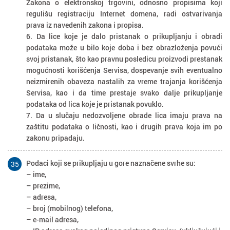
Zakona o elektronskoj trgovini, odnosno propisima koji
regulišu registraciju Internet domena, radi ostvarivanja
prava iz navedenih zakona i propisa.
6. Da lice koje je dalo pristanak o prikupljanju i obradi
podataka može u bilo koje doba i bez obrazloženja povući
svoj pristanak, što kao pravnu posledicu proizvodi prestanak
mogućnosti korišćenja Servisa, dospevanje svih eventualno
neizmirenih obaveza nastalih za vreme trajanja korišćenja
Servisa, kao i da time prestaje svako dalje prikupljanje
podataka od lica koje je pristanak povuklo.
7. Da u slučaju nedozvoljene obrade lica imaju prava na
zaštitu podataka o ličnosti, kao i drugih prava koja im po
zakonu pripadaju.
Podaci koji se prikupljaju u gore naznačene svrhe su:
35
– ime,
– prezime,
– adresa,
– broj (mobilnog) telefona,
– e-mail adresa,