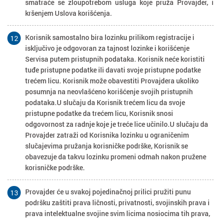
smatraće se zloupotrebom usluga koje pruža Provajder, i
kršenjem Uslova korišćenja.
Korisnik samostalno bira lozinku prilikom registracije i
12
isključivo je odgovoran za tajnost lozinke i korišćenje
Servisa putem pristupnih podataka. Korisnik neće koristiti
tuđe pristupne podatke ili davati svoje pristupne podatke
trećem licu. Korisnik može obavestiti Provajdera ukoliko
posumnja na neovlašćeno korišćenje svojih pristupnih
podataka.U slučaju da Korisnik trećem licu da svoje
pristupne podatke da trećem licu, Korisnik snosi
odgovornost za radnje koje je treće lice učinilo.U slučaju da
Provajder zatraži od Korisnika lozinku u ograničenim
slučajevima pružanja korisničke podrške, Korisnik se
obavezuje da takvu lozinku promeni odmah nakon pružene
korisničke podrške.
Provajder će u svakoj pojedinačnoj prilici pružiti punu
13
podršku zaštiti prava ličnosti, privatnosti, svojinskih prava i
prava intelektualne svojine svim licima nosiocima tih prava,