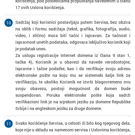
korišćenja, pod posledicama propuštanja navedenim u članu
17 ovih Uslova korišćenja.
Sadržaj koji korisnici postavljaju putem Servisa, bez obzira
10
na oblik i formu sadržaja (tekst, grafika, fotografija, audio,
video, i slično) mora biti tačni i ispravan. Za tačnost i
ispravnost unetih podataka, odgovara isključivo korisnik koji
je podatak uneo.
Za uslugu registracije Internet domena iz člana 9 stav 1,
tačka 4), Korisnik je u obavezi da navede verodostojne,
ispravne i tačne podatke, kao i da verifikuje svoju adresu
elektronske pošte na koju mu se sistemski šalje link za
verifikaciju, te ukoliko Korisnik ne izvrši blagovremeno ovu
svoju obavezu, postoji mogućnost da domen bude
suspendovan. Poruka elektronske pošte koja sadrži
verifikacioni link je na srpskom jeziku za domene Republike
Srbije i na engleskom jeziku za druge domene.
Svako korišćenje Servisa, u celosti ili bilo kog njegovog dela,
11
koje nije u skladu sa namenom servisa i Uslovima korišćenja,