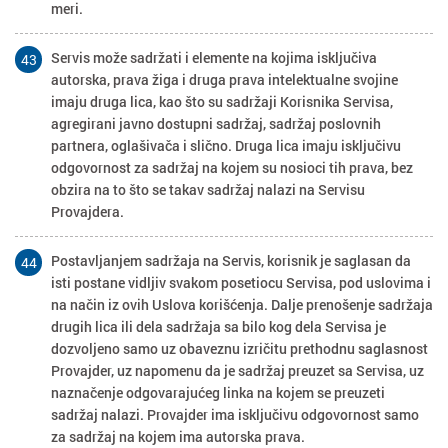
meri.
Servis može sadržati i elemente na kojima isključiva
43
autorska, prava žiga i druga prava intelektualne svojine
imaju druga lica, kao što su sadržaji Korisnika Servisa,
agregirani javno dostupni sadržaj, sadržaj poslovnih
partnera, oglašivača i slično. Druga lica imaju isključivu
odgovornost za sadržaj na kojem su nosioci tih prava, bez
obzira na to što se takav sadržaj nalazi na Servisu
Provajdera.
Postavljanjem sadržaja na Servis, korisnik je saglasan da
44
isti postane vidljiv svakom posetiocu Servisa, pod uslovima i
na način iz ovih Uslova korišćenja. Dalje prenošenje sadržaja
drugih lica ili dela sadržaja sa bilo kog dela Servisa je
dozvoljeno samo uz obaveznu izričitu prethodnu saglasnost
Provajder, uz napomenu da je sadržaj preuzet sa Servisa, uz
naznačenje odgovarajućeg linka na kojem se preuzeti
sadržaj nalazi. Provajder ima isključivu odgovornost samo
za sadržaj na kojem ima autorska prava.