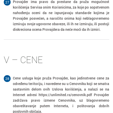
Provajder ima pravo da prestane da pruža mogućnost
27
korišćenja Servisa onim Korisnicima, za koje po sopstvenom
nahođenju oceni da ne ispunjavaju standarde kojima je
Provajder posvećen, a naročito onima koji neblagovremeno
izmiruju svoje ugovorne obaveze, ili ih ne izmiruju, ili postoji
diskreciona ocena Provajdera da neće moći da ih izmiri.
V – CENE
Cene usluga koje pruža Provajder, kao jedinstvene cene za
28
određenu teritoriju, i navedene su u Cenovniku koji se smatra
sastavnim delom ovih Uslova korišćenja, a nalazi se na
Internet adresi https://unlimited.rs/cenovnik.pdf Provajder
zadržava pravo izmene Cenovnika, uz blagovremeno
obaveštavanje putem Interneta, i poštovanja dobrih
poslovnih običaja.