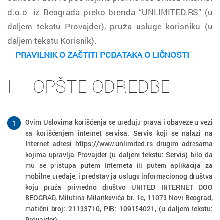
d.o.o. iz Beograda preko brenda “UNLIMITED.RS” (u
daljem tekstu Provajder), pruža usluge korisniku (u
daljem tekstu Korisnik).
–
PRAVILNIK O ZAŠTITI PODATAKA O LIČNOSTI
I – OPŠTE ODREDBE
Ovim Uslovima korišćenja se uređuju prava i obaveze u vezi
1
sa korišćenjem internet servisa. Servis koji se nalazi na
Internet adresi https://www.unlimited.rs drugim adresama
kojima upravlja Provajder (u daljem tekstu: Servis) bilo da
mu se pristupa putem Interneta ili putem aplikacija za
mobilne uređaje, i predstavlja uslugu informacionog društva
koju pruža privredno društvo UNITED INTERNET DOO
BEOGRAD, Milutina Milankovića br. 1c, 11073 Novi Beograd,
matični broj: 21133710, PIB: 109154021, (u daljem tekstu:
Provajder).