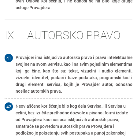
ovih Uslova korišćenja, i ne odnosi se na bilo koje druge
usluge Provajdera.
IX – AUTORSKO PRAVO
Provajder ima isključivo autorsko pravo i prava intelektualne
41
svojine na svom Servisu, kao i na svim pojedinim elementima
koji ga čine, kao što su: tekst, vizuelni i audio elementi,
vizuelni identitet, podaci i baze podataka, programski kod i
drugi elementi servisa, kojih je Provajder autor, odnosno
nosilac autorskih prava.
Neovlašćeno korišćenje bilo kog dela Servisa, ili Servisa u
42
celini, bez izričite prethodne dozvole u pisanoj formi izdate
od Provajdera kao nosioca isključivih autorskih prava,
smatraće se povredom autorskih prava Provajdera i
podložno je pokretanju svih postupaka u punoj zakonskoj