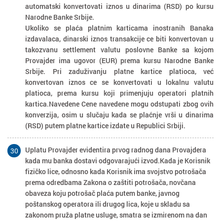
automatski konvertovati iznos u dinarima (RSD) po kursu
Narodne Banke Srbije.
Ukoliko se plaća platnim karticama inostranih Banaka
izdavalaca, dinarski iznos transakcije ce biti konvertovan u
takozvanu settlement valutu poslovne Banke sa kojom
Provajder ima ugovor (EUR) prema kursu Narodne Banke
Srbije. Pri zaduživanju platne kartice platioca, već
konvertovan iznos ce se konvertovati u lokalnu valutu
platioca, prema kursu koji primenjuju operatori platnih
kartica.Navedene Cene navedene mogu odstupati zbog ovih
konverzija, osim u slučaju kada se plaćnje vrši u dinarima
(RSD) putem platne kartice izdate u Republici Srbiji.
Uplatu Provajder evidentira prvog radnog dana Provajdera
30
kada mu banka dostavi odgovarajući izvod.Kada je Korisnik
fizičko lice, odnosno kada Korisnik ima svojstvo potrošača
prema odredbama Zakona o zaštiti potrošača, novčana
obaveza koju potrošač plaća putem banke, javnog
poštanskog operatora ili drugog lica, koje u skladu sa
zakonom pruža platne usluge, smatra se izmirenom na dan