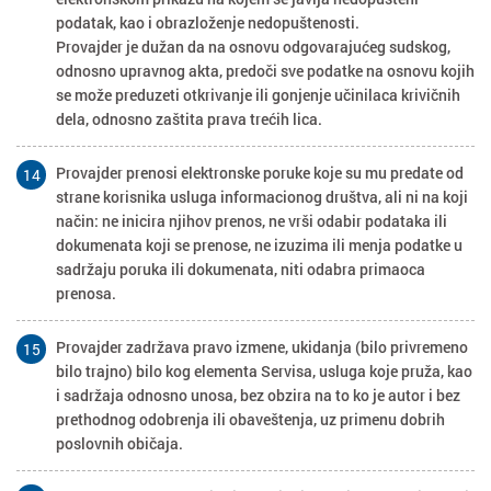
podatak, kao i obrazloženje nedopuštenosti.
Provajder je dužan da na osnovu odgovarajućeg sudskog,
odnosno upravnog akta, predoči sve podatke na osnovu kojih
se može preduzeti otkrivanje ili gonjenje učinilaca krivičnih
dela, odnosno zaštita prava trećih lica.
Provajder prenosi elektronske poruke koje su mu predate od
14
strane korisnika usluga informacionog društva, ali ni na koji
način: ne inicira njihov prenos, ne vrši odabir podataka ili
dokumenata koji se prenose, ne izuzima ili menja podatke u
sadržaju poruka ili dokumenata, niti odabra primaoca
prenosa.
Provajder zadržava pravo izmene, ukidanja (bilo privremeno
15
bilo trajno) bilo kog elementa Servisa, usluga koje pruža, kao
i sadržaja odnosno unosa, bez obzira na to ko je autor i bez
prethodnog odobrenja ili obaveštenja, uz primenu dobrih
poslovnih običaja.