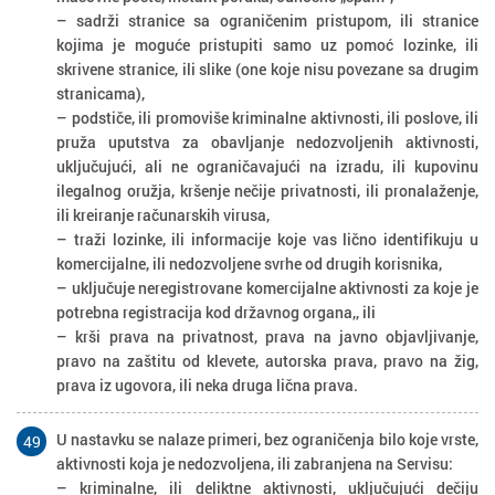
– sadrži stranice sa ograničenim pristupom, ili stranice
kojima je moguće pristupiti samo uz pomoć lozinke, ili
skrivene stranice, ili slike (one koje nisu povezane sa drugim
stranicama),
– podstiče, ili promoviše kriminalne aktivnosti, ili poslove, ili
pruža uputstva za obavljanje nedozvoljenih aktivnosti,
uključujući, ali ne ograničavajući na izradu, ili kupovinu
ilegalnog oružja, kršenje nečije privatnosti, ili pronalaženje,
ili kreiranje računarskih virusa,
– traži lozinke, ili informacije koje vas lično identifikuju u
komercijalne, ili nedozvoljene svrhe od drugih korisnika,
– uključuje neregistrovane komercijalne aktivnosti za koje je
potrebna registracija kod državnog organa,, ili
– krši prava na privatnost, prava na javno objavljivanje,
pravo na zaštitu od klevete, autorska prava, pravo na žig,
prava iz ugovora, ili neka druga lična prava.
U nastavku se nalaze primeri, bez ograničenja bilo koje vrste,
49
aktivnosti koja je nedozvoljena, ili zabranjena na Servisu:
– kriminalne, ili deliktne aktivnosti, uključujući dečiju