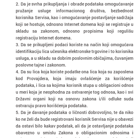
2. Da je svrha prikupljanja i obrade podataka omogućavanje
pružanje usluge informacionog društva, bezbednost
korisnika Servisa, kao i omogućavanje postavljanje sadržaja
koji se hostuje, odnosno Internet domena koji se registruje u
skladu sa zakonom, odnosno propisima koji regulišu
registraciju Internet domena.
3. Da se prikupljeni podaci koriste na način koji omogućava
identifikaciju lica učesnika elektronske trgovine i to korisnika
usluga, a u skladu sa dobrim poslovnim običajima, čuvanjem
poslovne tajne i zakonom.
4. Da su lica koja koriste podatke ona lica koja su zaposlena
kod Provajdera, koja imaju ovlašćenje za korišćenje
podataka, i lica sa kojima korisnik stupa u obligacioni odnos
u meri koja je neophodna za ostvarenje tog odnosa, kao i svi
Državni organi koji na osnovu zakona i/ili odluke suda
ostvaruju pravo korišćenja podataka.
5. Da je davanje podataka o ličnosti dobrovoljno, te da niko
ko ne želi da bude registrovani korisnik Servisa nije u obavezi
da ostavi bilo kakav podatak, ali da je ostavljanje podataka
obavezno u smislu Zakona o obligacionim odnosima i