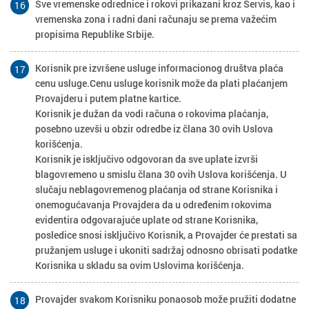
Sve vremenske odrednice i rokovi prikazani kroz Servis, kao i
16
vremenska zona i radni dani računaju se prema važećim
propisima Republike Srbije.
Korisnik pre izvršene usluge informacionog društva plaća
17
cenu usluge.Cenu usluge korisnik može da plati plaćanjem
Provajderu i putem platne kartice.
Korisnik je dužan da vodi računa o rokovima plaćanja,
posebno uzevši u obzir odredbe iz člana 30 ovih Uslova
korišćenja.
Korisnik je isključivo odgovoran da sve uplate izvrši
blagovremeno u smislu člana 30 ovih Uslova korišćenja. U
slučaju neblagovremenog plaćanja od strane Korisnika i
onemogućavanja Provajdera da u određenim rokovima
evidentira odgovarajuće uplate od strane Korisnika,
posledice snosi isključivo Korisnik, a Provajder će prestati sa
pružanjem usluge i ukoniti sadržaj odnosno obrisati podatke
Korisnika u skladu sa ovim Uslovima korišćenja.
Provajder svakom Korisniku ponaosob može pružiti dodatne
18