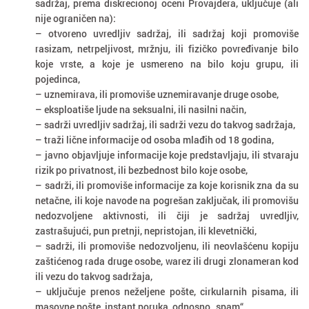
sadržaj, prema diskrecionoj oceni Provajdera, uključuje (ali
nije ograničen na):
– otvoreno uvredljiv sadržaj, ili sadržaj koji promoviše
rasizam, netrpeljivost, mržnju, ili fizičko povređivanje bilo
koje vrste, a koje je usmereno na bilo koju grupu, ili
pojedinca,
– uznemirava, ili promoviše uznemiravanje druge osobe,
– eksploatiše ljude na seksualni, ili nasilni način,
– sadrži uvredljiv sadržaj, ili sadrži vezu do takvog sadržaja,
– traži lične informacije od osoba mlađih od 18 godina,
– javno objavljuje informacije koje predstavljaju, ili stvaraju
rizik po privatnost, ili bezbednost bilo koje osobe,
– sadrži, ili promoviše informacije za koje korisnik zna da su
netačne, ili koje navode na pogrešan zaključak, ili promovišu
nedozvoljene aktivnosti, ili čiji je sadržaj uvredljiv,
zastrašujući, pun pretnji, nepristojan, ili klevetnički,
– sadrži, ili promoviše nedozvoljenu, ili neovlašćenu kopiju
zaštićenog rada druge osobe, warez ili drugi zlonameran kod
ili vezu do takvog sadržaja,
– uključuje prenos neželjene pošte, cirkularnih pisama, ili
masovne pošte, instant poruka, odnosno „spam“,