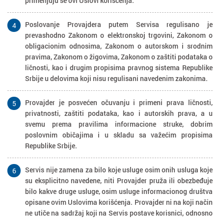
primenjuju se ovi Uslovi korišćenja.
Poslovanje Provajdera putem Servisa regulisano je
4
prevashodno Zakonom o elektronskoj trgovini, Zakonom o
obligacionim odnosima, Zakonom o autorskom i srodnim
pravima, Zakonom o žigovima, Zakonom o zaštiti podataka o
ličnosti, kao i drugim propisima pravnog sistema Republike
Srbije u delovima koji nisu regulisani navedenim zakonima.
Provajder je posvećen očuvanju i primeni prava ličnosti,
5
privatnosti, zaštiti podataka, kao i autorskih prava, a u
svemu prema pravilima informacione struke, dobrim
poslovnim običajima i u skladu sa važećim propisima
Republike Srbije.
Servis nije zamena za bilo koje usluge osim onih usluga koje
6
su eksplicitno navedene, niti Provajder pruža ili obezbeđuje
bilo kakve druge usluge, osim usluge informacionog društva
opisane ovim Uslovima korišćenja. Provajder ni na koji način
ne utiče na sadržaj koji na Servis postave korisnici, odnosno