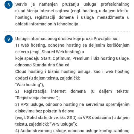
Servis je namenjen pružanju usluga profesionalnog
8
skladištenja Internet sajtova (engl. hosting, u daljem tekstu:
hosting), registraciji domena i usluga menadžmenta u
oblasti informacionih tehnologija.
Usluge informacionog društva koje pruža Provajder su:
9
1) Web hosting, odnosno hosting sa deljenim korišćenjem
servera (engl. Shared Web hosting) u
koje spadaju Start, Optimum, Premium i Biz hosting usluge,
odnosno Standardna Shared
Cloud hosting i biznis hosting usluga, kao i web hosting
dodaci (u dajem tekstu, zajednički:
“Web hosting”);
2) Registracija internet domena (u daljem tekstu:
“Registracija domena”);
3) VPS usluge, odnosno hosting na serverima opremljenim
diskovima bez pokretnih delova
(engl. Solid state drive, skr. SSD) sa VPS dodacima (u daljem
tekstu, zajednički: “VPS usluge”);
4) Audio streaming usluge, odnosno usluge konfigurabilnog