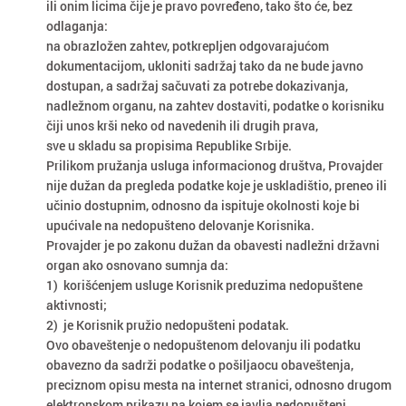
ili onim licima čije je pravo povređeno, tako što će, bez
odlaganja:
na obrazložen zahtev, potkrepljen odgovarajućom
dokumentacijom, ukloniti sadržaj tako da ne bude javno
dostupan, a sadržaj sačuvati za potrebe dokazivanja,
nadležnom organu, na zahtev dostaviti, podatke o korisniku
čiji unos krši neko od navedenih ili drugih prava,
sve u skladu sa propisima Republike Srbije.
Prilikom pružanja usluga informacionog društva, Provajder
nije dužan da pregleda podatke koje je uskladištio, preneo ili
učinio dostupnim, odnosno da ispituje okolnosti koje bi
upućivale na nedopušteno delovanje Korisnika.
Provajder je po zakonu dužan da obavesti nadležni državni
organ ako osnovano sumnja da:
1) korišćenjem usluge Korisnik preduzima nedopuštene
aktivnosti;
2) je Korisnik pružio nedopušteni podatak.
Ovo obaveštenje o nedopuštenom delovanju ili podatku
obavezno da sadrži podatke o pošiljaocu obaveštenja,
preciznom opisu mesta na internet stranici, odnosno drugom
elektronskom prikazu na kojem se javlja nedopušteni