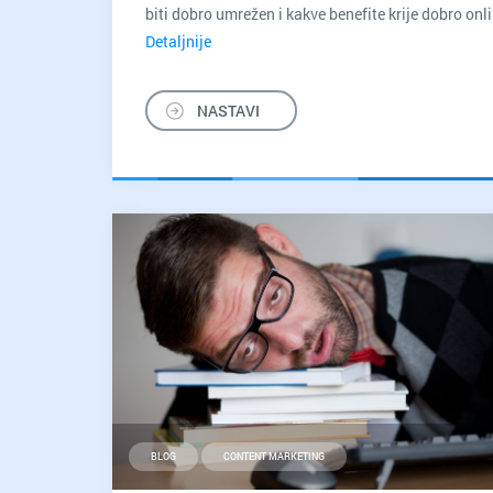
biti dobro umrežen i kakve benefite krije dobro onl
Detaljnije
Kako
da
iskoristite
NASTAVI
znanje
i
iskustvo
vašeg
hosting
provajdera
kada
pravite
novi
sajt
BLOG
CONTENT MARKETING