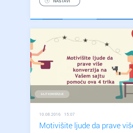
NASTAVI
za
dosadne
branše
koji
će
privući
ljude
SAJT KONVERZIJE
10.08.2016 15:07
Motivišite ljude da prave viš