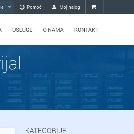
Pomoć
Moj nalog
R
A
USLUGE
O NAMA
KONTAKT
jali
KATEGORIJE