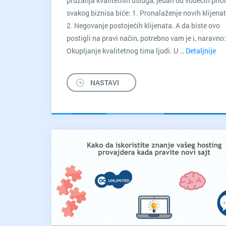
pružanja kvalitetnih usluga, jedan od vodećih prior
svakog biznisa biće: 1. Pronalaženje novih klijena
2. Negovanje postojećih klijenata. A da biste ovo
postigli na pravi način, potrebno vam je i, naravno:
Okupljanje kvalitetnog tima ljudi. U …
Detaljnije
7
pri
ub
NASTAVI
va
CV
ja