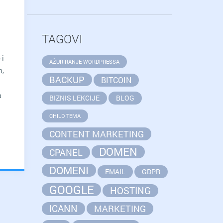
TAGOVI
 i
AŽURIRANJE WORDPRESSA
h,
BACKUP
BITCOIN
a
BIZNIS LEKCIJE
BLOG
CHILD TEMA
CONTENT MARKETING
DOMEN
CPANEL
DOMENI
EMAIL
GDPR
GOOGLE
HOSTING
ICANN
MARKETING