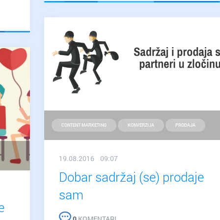
domen?
CONTENT MARKETING
KONVERZIJA
PRODAJA
19.08.2016 09:07
Dobar sadržaj (se) prodaje
sam
e
0
KOMENTARI