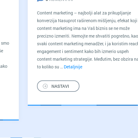
Content marketing – najbolji alat za prikupljanje
konverzija Nasuprot raširenom mišljenju, efekat koji
content marketing ima na Vaš biznis se ne može
precizno izmeriti. Nemojte me shvatiti pogrešno, kao
i smo
svaki content marketing menadžer, i ja koristim reac
še
engagement i sentiment kako bih izmerio uspeh
content marketing strategije. Međutim, bez obzira n
 kako
to koliko su …
Detaljnije
Dobar
sadržaj
(se)
NASTAVI
prodaje
sam