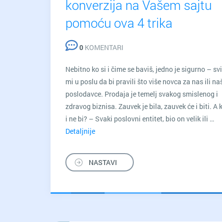
konverzija na Vašem sajtu
pomoću ova 4 trika
0
KOMENTARI
Nebitno ko si i čime se baviš, jedno je sigurno – sv
mi u poslu da bi pravili što više novca za nas ili na
poslodavce. Prodaja je temelj svakog smislenog i
zdravog biznisa. Zauvek je bila, zauvek će i biti. A
i ne bi? – Svaki poslovni entitet, bio on velik ili …
Detaljnije
Motivišite
ljude
da
NASTAVI
prave
više
konverzija
na
Vašem