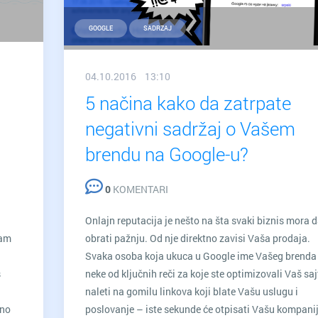
GOOGLE
SADRZAJ
04.10.2016 13:10
5 načina kako da zatrpate
negativni sadržaj o Vašem
i
brendu na Google-u?
0
KOMENTARI
Onlajn reputacija je nešto na šta svaki biznis mora 
sam
obrati pažnju. Od nje direktno zavisi Vaša prodaja.
Svaka osoba koja ukuca u Google ime Vašeg brenda i
s
neke od ključnih reči za koje ste optimizovali Vaš sajt
naleti na gomilu linkova koji blate Vašu uslugu i
žno
poslovanje – iste sekunde će otpisati Vašu kompani