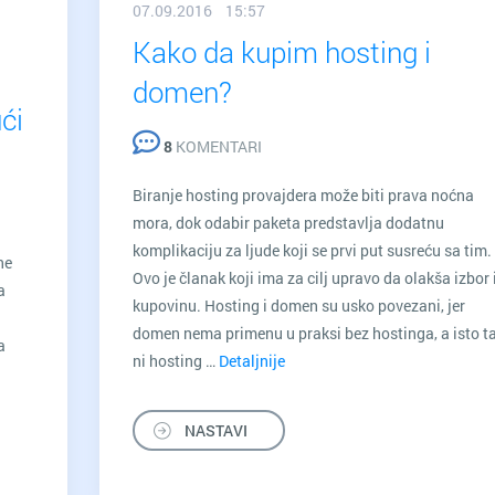
07.09.2016 15:57
Kako da kupim hosting i
domen?
ći
8
KOMENTARI
Biranje hosting provajdera može biti prava noćna
mora, dok odabir paketa predstavlja dodatnu
komplikaciju za ljude koji se prvi put susreću sa tim.
ne
Ovo je članak koji ima za cilj upravo da olakša izbor 
a
kupovinu. Hosting i domen su usko povezani, jer
domen nema primenu u praksi bez hostinga, a isto t
a
ni hosting …
Detaljnije
Kako
da
kupim
NASTAVI
hosting
i