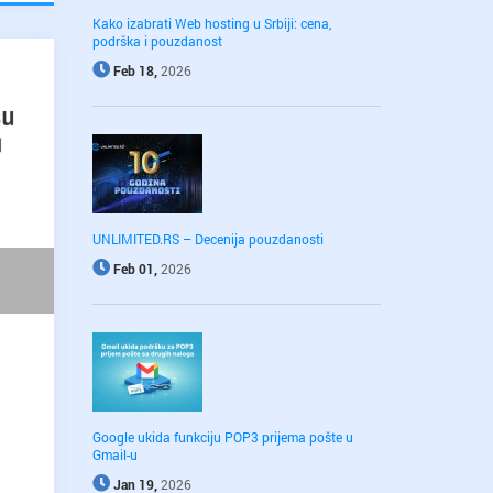
Kako izabrati Web hosting u Srbiji: cena,
podrška i pouzdanost
Feb 18,
2026
UNLIMITED.RS – Decenija pouzdanosti
Feb 01,
2026
Google ukida funkciju POP3 prijema pošte u
Gmail-u
Jan 19,
2026