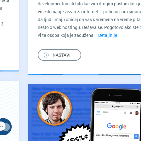
iteta
developmentom ili bilo kakvim drugim poslom koji j
ta
više ili manje vezan za internet – prilično sam sigur
da ljudi imaju običaj da vas s vremena na vreme pita
 3.
nešto o web hostingu. Dešava se. Pogotovo ako ste 
vi ta osoba koja je zadužena …
Detaljnije
Sve
tajenih
što
ica
treba
NASTAVI
šeg
da
-
znate
o
Shared
web
hostingu