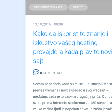
WEB HOSTING PROVAJDER
WEBSITE
13.10.2016 08:09
Kako da iskoristite znanje i
iskustvo vašeg hosting
provajdera kada pravite nov
sajt
0
KOMENTARI
Sećam se perioda kada su mi se ljudi smejali što 
previše vremena i novca ulagao u svoj websajt –
međutim, sada je to sasvim drugačija priča. Odno
sveta prema internetu se okrenuo za 180 stepeni, a
velika većina ljudi je napokon shvatila zašto je va