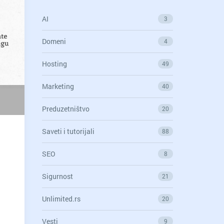
AI
3
Domeni
4
Hosting
49
Marketing
40
Preduzetništvo
20
Saveti i tutorijali
88
SEO
8
Sigurnost
21
Unlimited.rs
20
Vesti
9