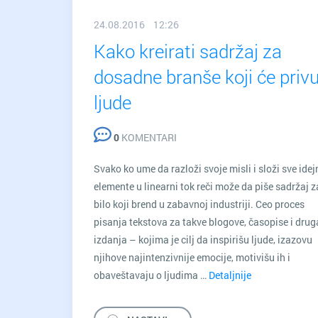
24.08.2016 12:26
Kako kreirati sadržaj za
dosadne branše koji će privu
ljude
0
KOMENTARI
Svako ko ume da razloži svoje misli i složi sve idej
elemente u linearni tok reči može da piše sadržaj z
bilo koji brend u zabavnoj industriji. Ceo proces
pisanja tekstova za takve blogove, časopise i drug
izdanja – kojima je cilj da inspirišu ljude, izazovu
njihove najintenzivnije emocije, motivišu ih i
obaveštavaju o ljudima …
Detaljnije
Kako
kreirati
sadržaj