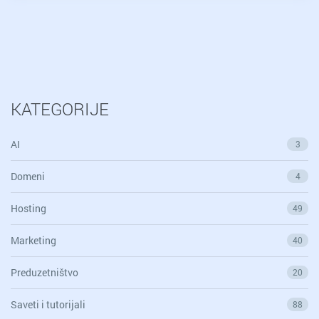
Ajron
Men
naučio
o
biznisu
KATEGORIJE
AI
3
Domeni
4
Hosting
49
Marketing
40
Preduzetništvo
20
Saveti i tutorijali
88