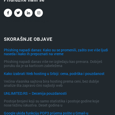
Facebook
Twitter
Linkedin
Instagram
SKORAŠNJE OBJAVE
Phishing napadi danas: Kako su se promenili, zašto sve više ljudi
naseda i kako ih prepoznati na vreme
Phishing napadi danas više ne izgledaju kao prevara. Dobiješ
poruku da je sa karticom zabeležena
Kako izabrati Web hosting u Srbiji: cena, podrška i pouzdanost
Većina vlasnika sajtova bira hosting prema ceni, bez dublje
analize šta zapravo čini najbolji web
UNLIMITED.RS – Decenija pouzdanosti
Postoje brojevi koji su samo statistika i postoje godine koje
nose težinu iskustva. Deset godina u
Google ukida funkciju POP3 prijema pošte u Gmail-u