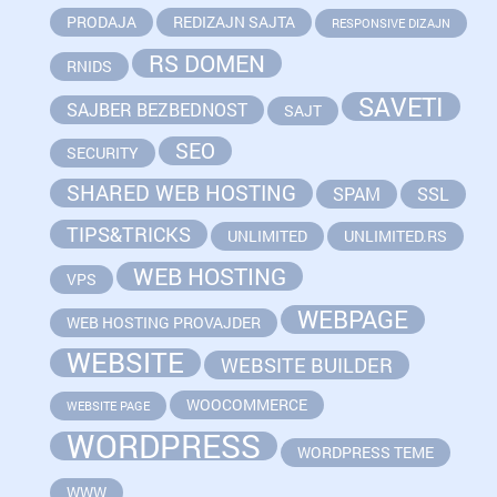
PRODAJA
REDIZAJN SAJTA
RESPONSIVE DIZAJN
RS DOMEN
RNIDS
SAVETI
SAJBER BEZBEDNOST
SAJT
SEO
SECURITY
SHARED WEB HOSTING
SPAM
SSL
TIPS&TRICKS
UNLIMITED
UNLIMITED.RS
WEB HOSTING
VPS
WEBPAGE
WEB HOSTING PROVAJDER
WEBSITE
WEBSITE BUILDER
WOOCOMMERCE
WEBSITE PAGE
WORDPRESS
WORDPRESS TEME
WWW