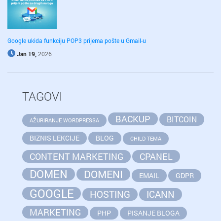
Google ukida funkciju POP3 prijema pošte u Gmail-u
Jan 19,
2026
TAGOVI
BACKUP
BITCOIN
AŽURIRANJE WORDPRESSA
BIZNIS LEKCIJE
BLOG
CHILD TEMA
CONTENT MARKETING
CPANEL
DOMEN
DOMENI
EMAIL
GDPR
GOOGLE
HOSTING
ICANN
MARKETING
PHP
PISANJE BLOGA