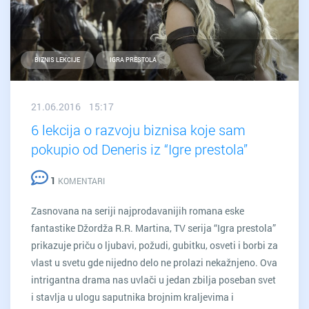
BIZNIS LEKCIJE
IGRA PRESTOLA
21.06.2016 15:17
6 lekcija o razvoju biznisa koje sam
pokupio od Deneris iz “Igre prestola”
1
KOMENTARI
Zasnovana na seriji najprodavanijih romana eske
fantastike Džordža R.R. Martina, TV serija “Igra prestola”
prikazuje priču o ljubavi, požudi, gubitku, osveti i borbi za
vlast u svetu gde nijedno delo ne prolazi nekažnjeno. Ova
intrigantna drama nas uvlači u jedan zbilja poseban svet
i stavlja u ulogu saputnika brojnim kraljevima i