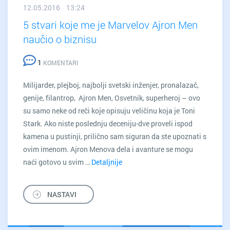
12.05.2016 13:24
5 stvari koje me je Marvelov Ajron Men
naučio o biznisu
1
KOMENTARI
Milijarder, plejboj, najbolji svetski inženjer, pronalazač,
genije, filantrop, Ajron Men, Osvetnik, superheroj – ovo
su samo neke od reči koje opisuju veličinu koja je Toni
Stark. Ako niste poslednju deceniju-dve proveli ispod
kamena u pustinji, prilično sam siguran da ste upoznati s
ovim imenom. Ajron Menova dela i avanture se mogu
naći gotovo u svim …
Detaljnije
5
stvari
koje
NASTAVI
me
je
Marvelov