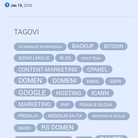
Jan 19,
2026
TAGOVI
BACKUP
BITCOIN
AŽURIRANJE WORDPRESSA
BIZNIS LEKCIJE
BLOG
CHILD TEMA
CONTENT MARKETING
CPANEL
DOMEN
DOMENI
EMAIL
GDPR
GOOGLE
HOSTING
ICANN
MARKETING
PHP
PISANJE BLOGA
PRODAJA
REDIZAJN SAJTA
RESPONSIVE DIZAJN
RS DOMEN
RNIDS