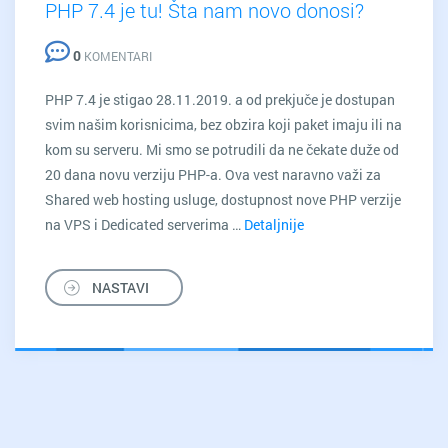
PHP 7.4 je tu! Šta nam novo donosi?
0
KOMENTARI
PHP 7.4 je stigao 28.11.2019. a od prekjuče je dostupan
svim našim korisnicima, bez obzira koji paket imaju ili na
kom su serveru. Mi smo se potrudili da ne čekate duže od
20 dana novu verziju PHP-a. Ova vest naravno važi za
Shared web hosting usluge, dostupnost nove PHP verzije
na VPS i Dedicated serverima …
Detaljnije
PHP
7.4
je
NASTAVI
tu!
Šta
nam
novo
donosi?