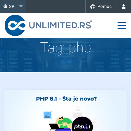
Pomoć
SR
Tag:
php