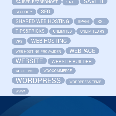
SAVETI
SAJBER BEZBEDNOST
SAJT
SEO
SECURITY
SHARED WEB HOSTING
SPAM
SSL
TIPS&TRICKS
UNLIMITED
UNLIMITED.RS
WEB HOSTING
VPS
WEBPAGE
WEB HOSTING PROVAJDER
WEBSITE
WEBSITE BUILDER
WOOCOMMERCE
WEBSITE PAGE
WORDPRESS
WORDPRESS TEME
WWW