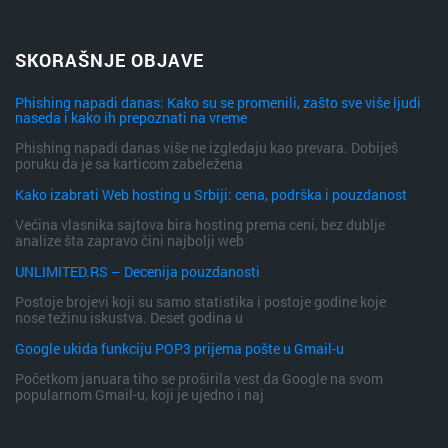
SKORAŠNJE OBJAVE
Phishing napadi danas: Kako su se promenili, zašto sve više ljudi
naseda i kako ih prepoznati na vreme
Phishing napadi danas više ne izgledaju kao prevara. Dobiješ
poruku da je sa karticom zabeležena
Kako izabrati Web hosting u Srbiji: cena, podrška i pouzdanost
Većina vlasnika sajtova bira hosting prema ceni, bez dublje
analize šta zapravo čini najbolji web
UNLIMITED.RS – Decenija pouzdanosti
Postoje brojevi koji su samo statistika i postoje godine koje
nose težinu iskustva. Deset godina u
Google ukida funkciju POP3 prijema pošte u Gmail-u
Početkom januara tiho se proširila vest da Google na svom
popularnom Gmail-u, koji je ujedno i naj