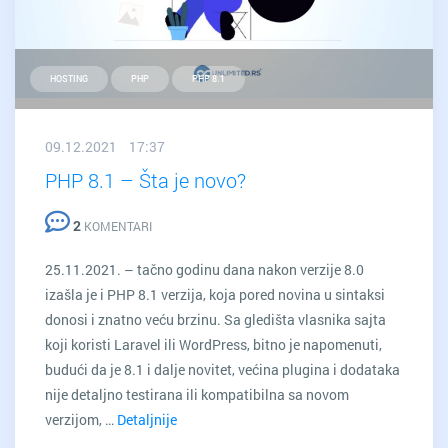
HOSTING
PHP
PHP 8.1
09.12.2021 17:37
PHP 8.1 – Šta je novo?
2
KOMENTARI
25.11.2021. – tačno godinu dana nakon verzije 8.0
izašla je i PHP 8.1 verzija, koja pored novina u sintaksi
donosi i znatno veću brzinu. Sa gledišta vlasnika sajta
koji koristi Laravel ili WordPress, bitno je napomenuti,
budući da je 8.1 i dalje novitet, većina plugina i dodataka
nije detaljno testirana ili kompatibilna sa novom
verzijom, …
Detaljnije
PHP
8.1