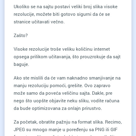
Ukoliko se na sajtu postavi veliki broj slika visoke
rezolucije, možete biti gotovo sigurni da će se
stranice učitavati večno.
Zašto?
Visoke rezolucije troše veliku količinu internet
opsega prilikom učitavanja, što prouzrokuje da sajt
baguje.
Ako ste mislili da će vam naknadno smanjivanje na
manju rezoluciju pomoći, grešite. Ovo zapravo
može samo da poveća veličinu sajta. Dakle, pre
nego što uopšte objavite neku sliku, vodite računa
da bude optimizovana za onlajn prirustvo.
Za početak, obratite pažnju na format slika. Recimo,
JPEG su mnogo manje u poređenju sa PNG ili GIF