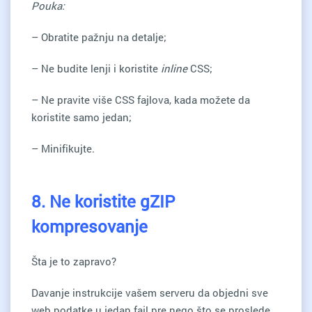
Pouka:
– Obratite pažnju na detalje;
– Ne budite lenji i koristite
inline
CSS;
– Ne pravite više CSS fajlova, kada možete da
koristite samo jedan;
– Minifikujte.
8. Ne koristite gZIP
kompresovanje
Šta je to zapravo?
Davanje instrukcije vašem serveru da objedni sve
web podatke u jedan fajl pre nego što se proslede