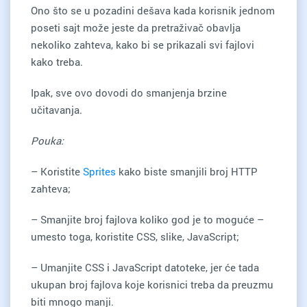
Ono što se u pozadini dešava kada korisnik jednom
poseti sajt može jeste da pretraživač obavlja
nekoliko zahteva, kako bi se prikazali svi fajlovi
kako treba.
Ipak, sve ovo dovodi do smanjenja brzine
učitavanja.
Pouka:
– Koristite
Sprites
kako biste smanjili broj HTTP
zahteva;
– Smanjite broj fajlova koliko god je to moguće –
umesto toga, koristite CSS, slike, JavaScript;
– Umanjite CSS i JavaScript datoteke, jer će tada
ukupan broj fajlova koje korisnici treba da preuzmu
biti mnogo manji.