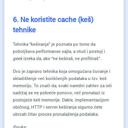
6. Ne koristite cache (keš)
tehnike
Tehnika “keširanja” je poznata po tome da
poboljšava performanse sajta, a otud i postoji i
geek
izreka da, ako “ne keširaš, ne profitiraš”.
Ovo je zapravo tehnika koja omogućava čuvanje i
skladištenje već korišćenjih podataka u tzv. keš
memoriju. To znači da, svaki naredni zahtev za isti
sadržaj se ne pokreće ponovo, već pronalazi iz
postojeće keš memorije. Dakle, implementacijom
običnog, HTTP i server keširanja sigurno ćete
ubrzati čitav proces pronalaženja podataka.
Pouka: