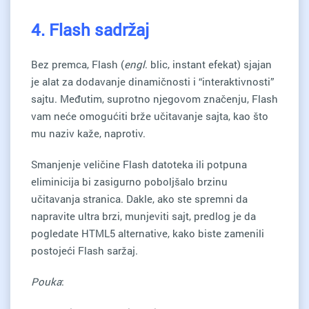
4. Flash sadržaj
Bez premca, Flash (
engl
. blic, instant efekat) sjajan
je alat za dodavanje dinamičnosti i “interaktivnosti”
sajtu. Međutim, suprotno njegovom značenju, Flash
vam neće omogućiti brže učitavanje sajta, kao što
mu naziv kaže, naprotiv.
Smanjenje veličine Flash datoteka ili potpuna
eliminicija bi zasigurno poboljšalo brzinu
učitavanja stranica. Dakle, ako ste spremni da
napravite ultra brzi, munjeviti sajt, predlog je da
pogledate HTML5 alternative, kako biste zamenili
postojeći Flash saržaj.
Pouka
: