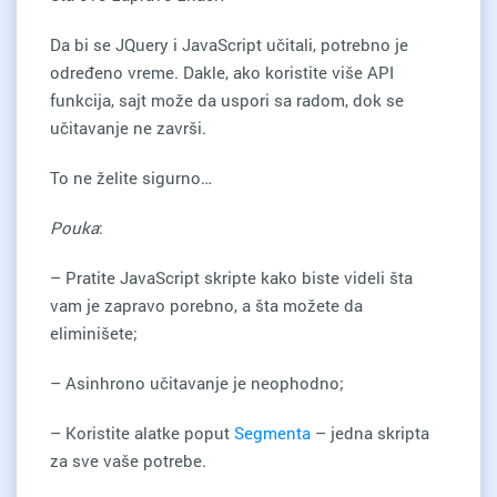
Da bi se JQuery i JavaScript učitali, potrebno je
određeno vreme. Dakle, ako koristite više API
funkcija, sajt može da uspori sa radom, dok se
učitavanje ne završi.
To ne želite sigurno…
Pouka
:
– Pratite JavaScript skripte kako biste videli šta
vam je zapravo porebno, a šta možete da
eliminišete;
– Asinhrono učitavanje je neophodno;
– Koristite alatke poput
Segmenta
– jedna skripta
za sve vaše potrebe.