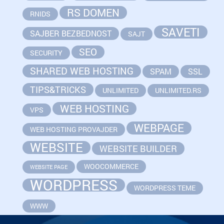
RS DOMEN
RNIDS
SAVETI
SAJBER BEZBEDNOST
SAJT
SEO
SECURITY
SHARED WEB HOSTING
SPAM
SSL
TIPS&TRICKS
UNLIMITED
UNLIMITED.RS
WEB HOSTING
VPS
WEBPAGE
WEB HOSTING PROVAJDER
WEBSITE
WEBSITE BUILDER
WOOCOMMERCE
WEBSITE PAGE
WORDPRESS
WORDPRESS TEME
WWW