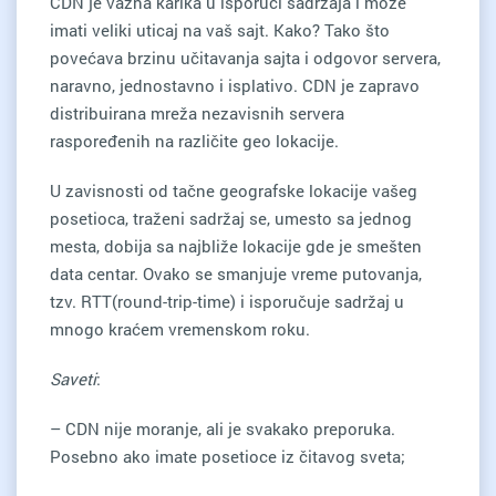
CDN je važna karika u isporuci sadržaja i može
imati veliki uticaj na vaš sajt. Kako? Tako što
povećava brzinu učitavanja sajta i odgovor servera,
naravno, jednostavno i isplativo. CDN je zapravo
distribuirana mreža nezavisnih servera
raspoređenih na različite geo lokacije.
U zavisnosti od tačne geografske lokacije vašeg
posetioca, traženi sadržaj se, umesto sa jednog
mesta, dobija sa najbliže lokacije gde je smešten
data centar. Ovako se smanjuje vreme putovanja,
tzv. RTT(round-trip-time) i isporučuje sadržaj u
mnogo kraćem vremenskom roku.
Saveti
:
– CDN nije moranje, ali je svakako preporuka.
Posebno ako imate posetioce iz čitavog sveta;