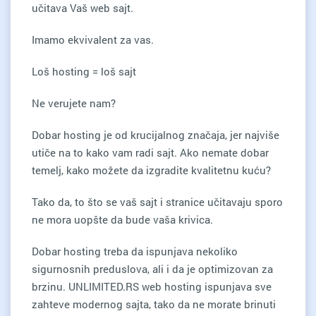
učitava Vaš web sajt.
Imamo ekvivalent za vas.
Loš hosting = loš sajt
Ne verujete nam?
Dobar hosting je od krucijalnog značaja, jer najviše
utiče na to kako vam radi sajt. Ako nemate dobar
temelj, kako možete da izgradite kvalitetnu kuću?
Tako da, to što se vaš sajt i stranice učitavaju sporo
ne mora uopšte da bude vaša krivica.
Dobar hosting treba da ispunjava nekoliko
sigurnosnih preduslova, ali i da je optimizovan za
brzinu. UNLIMITED.RS web hosting ispunjava sve
zahteve modernog sajta, tako da ne morate brinuti