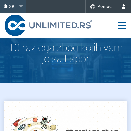
Pomoć
SR
10 razloga zbog kojih vam
je sajt spor