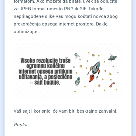
formatom. Ako možete da birate, uvek se odlučite
za JPEG format umesto PNG ili GIF. Takođe,
neprilagođene slike vas mogu koštati novca zbog
prekoračenja opsega internet prostora. Dakle,
optimizujte…
Vaš sajt i korisnici će vam biti beskrajno zahvalni.
Pouka: