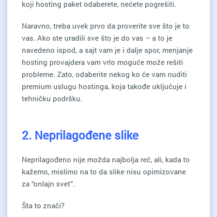
koji hosting paket odaberete, nećete pogrešiti.
Naravno, treba uvek prvo da proverite sve što je to
vas. Ako ste uradili sve što je do vas – a to je
navedeno ispod, a sajt vam je i dalje spor, menjanje
hosting provajdera vam vrlo moguće može rešiti
probleme. Zato, odaberite nekog ko će vam nuditi
premium uslugu hostinga, koja takođe uključuje i
tehničku podršku.
2. Neprilagođene slike
Neprilagođeno nije možda najbolja reč, ali, kada to
kažemo, mislimo na to da slike nisu opimizovane
za “onlajn svet”.
Šta to znači?