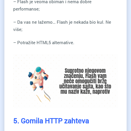
– Flash je veoma obiman i nema dobre
performanse;
– Da vas ne lažemo… Flash je nekada bio kul. Ne
više;
– Potražite HTML5 alternative.
5. Gomila HTTP zahteva