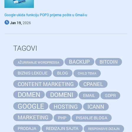
Google ukida funkciju POP3 prijema pošte u Gmail-u
Jan 19,
2026
TAGOVI
BACKUP
BITCOIN
AŽURIRANJE WORDPRESSA
BIZNIS LEKCIJE
BLOG
CHILD TEMA
CONTENT MARKETING
CPANEL
DOMEN
DOMENI
EMAIL
GDPR
GOOGLE
HOSTING
ICANN
MARKETING
PHP
PISANJE BLOGA
PRODAJA
REDIZAJN SAJTA
RESPONSIVE DIZAJN