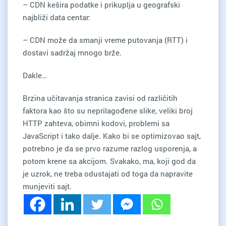
– CDN kešira podatke i prikuplja u geografski
najbliži data centar:
– CDN može da smanji vreme putovanja (RTT) i
dostavi sadržaj mnogo brže.
Dakle…
Brzina učitavanja stranica zavisi od različitih
faktora kao što su neprilagođene slike, veliki broj
HTTP zahteva, obimni kodovi, problemi sa
JavaScript i tako dalje. Kako bi se optimizovao sajt,
potrebno je da se prvo razume razlog usporenja, a
potom krene sa akcijom. Svakako, ma, koji god da
je uzrok, ne treba odustajati od toga da napravite
munjeviti sajt.