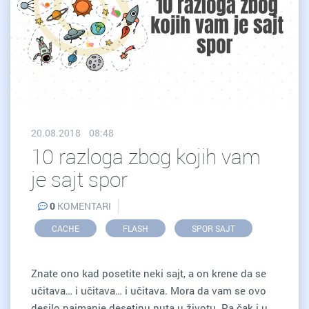
20.08.2018 08:48
10 razloga zbog kojih vam
je sajt spor
0
KOMENTARI
CACHE
FLASH
SPOR SAJT
Znate ono kad posetite neki sajt, a on krene da se
učitava… i učitava… i učitava. Mora da vam se ovo
desilo najmanje desetinu puta u životu. Pa čak i u