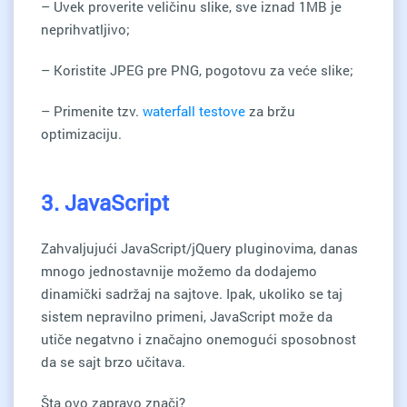
– Uvek proverite veličinu slike, sve iznad 1MB je
neprihvatljivo;
– Koristite JPEG pre PNG, pogotovu za veće slike;
– Primenite tzv.
waterfall testove
za bržu
optimizaciju.
3. JavaScript
Zahvaljujući JavaScript/jQuery pluginovima, danas
mnogo jednostavnije možemo da dodajemo
dinamički sadržaj na sajtove. Ipak, ukoliko se taj
sistem nepravilno primeni, JavaScript može da
utiče negatvno i značajno onemogući sposobnost
da se sajt brzo učitava.
Šta ovo zapravo znači?