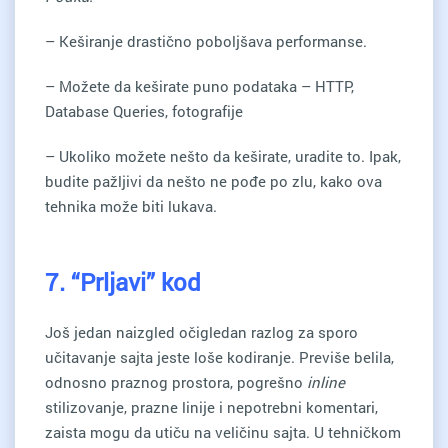
– Keširanje drastično poboljšava performanse.
– Možete da keširate puno podataka – HTTP,
Database Queries, fotografije
– Ukoliko možete nešto da keširate, uradite to. Ipak,
budite pažljivi da nešto ne pođe po zlu, kako ova
tehnika može biti lukava.
7. “Prljavi” kod
Još jedan naizgled očigledan razlog za sporo
učitavanje sajta jeste loše kodiranje. Previše belila,
odnosno praznog prostora, pogrešno
inline
stilizovanje, prazne linije i nepotrebni komentari,
zaista mogu da utiču na veličinu sajta. U tehničkom