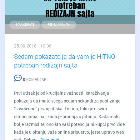
BOUNCE RATE
REDIZAJN SAJTA
25.09.2018 10:08
Sedam pokazatelja da vam je HITNO
potreban redizajn sajta
0
KOMENTARI
Prvi utisak je od krucijalne važnosti. Istraživanja
pokazuju da imate svega sedam sekundi za postizanje
“savršenog” prvog utiska. I istina, tako je u svim
situacijama, pa i kada je prodaja u pitanju. Kada malo
bolje razmislite, ono što vaši potencijalni kupci prvo vide
kada je u pitanju vaše online prisustvo, jeste upravo web
sajt. Dobar …
Detaljnije
Sedam