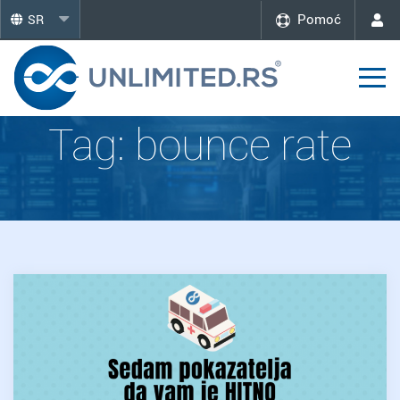
Pomoć
SR
Tag:
bounce rate