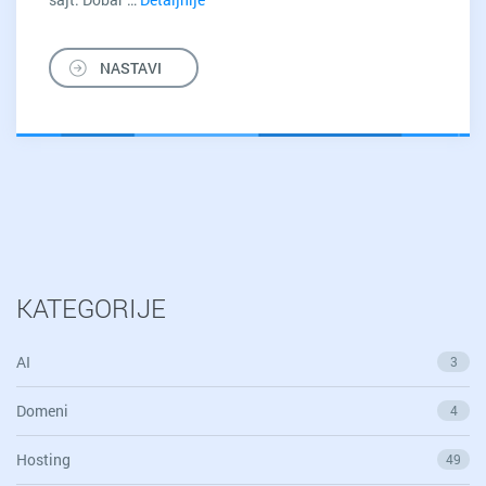
pokazatelja
da
NASTAVI
vam
je
HITNO
potreban
redizajn
sajta
KATEGORIJE
AI
3
Domeni
4
Hosting
49