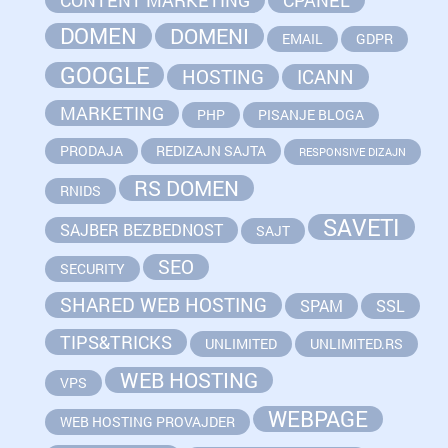
CONTENT MARKETING
CPANEL
DOMEN
DOMENI
EMAIL
GDPR
GOOGLE
HOSTING
ICANN
MARKETING
PHP
PISANJE BLOGA
PRODAJA
REDIZAJN SAJTA
RESPONSIVE DIZAJN
RS DOMEN
RNIDS
SAVETI
SAJBER BEZBEDNOST
SAJT
SEO
SECURITY
SHARED WEB HOSTING
SPAM
SSL
TIPS&TRICKS
UNLIMITED
UNLIMITED.RS
WEB HOSTING
VPS
WEBPAGE
WEB HOSTING PROVAJDER