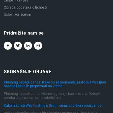
Cenovnik (PDF)
Obrada podataka o ličnosti
Uslovi korišćenja
Pridružite nam se
Facebook
Twitter
Linkedin
Instagram
SKORAŠNJE OBJAVE
Phishing napadi danas: Kako su se promenili, zašto sve više ljudi
naseda i kako ih prepoznati na vreme
Phishing napadi danas više ne izgledaju kao prevara. Dobiješ
poruku da je sa karticom zabeležena
Kako izabrati Web hosting u Srbiji: cena, podrška i pouzdanost
Većina vlasnika sajtova bira hosting prema ceni, bez dublje