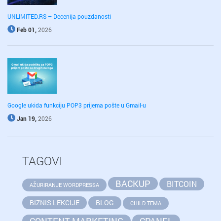
UNLIMITED.RS – Decenija pouzdanosti
Feb 01,
2026
Google ukida funkciju POP3 prijema pošte u Gmail-u
Jan 19,
2026
TAGOVI
BACKUP
BITCOIN
AŽURIRANJE WORDPRESSA
BIZNIS LEKCIJE
BLOG
CHILD TEMA