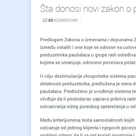
Šta donosi novi zakon o
80
KOMENTARI
Predlogom Zakona o izmenama i dopunama Za
između ostalih i one koje se odnose na uslove
preduzetnika paušalaca u grupe radi određiv
kojima se umanjuje, odnosno povećava polaz
U cilju destimulacije zloupotrebe sistema pa
delatnosti preduzetnika, predložena je mera 
paušalaca. Predloženo je uvođenje sistema te
utvđuje da li poslodavac zapravo prikriva r
ostvarivanja nižeg poreskog opterećenja u o
Među kriterijumima testa samostalnosti kojih
ostvaruje od jednog klijenta i njegovih povezan
godišnji odmor, da li za rad koristi prostorije