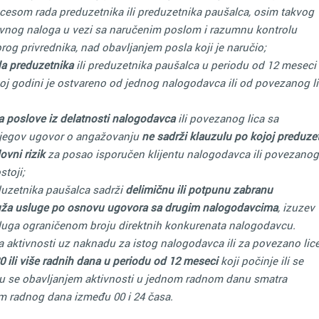
cesom rada preduzetnika ili preduzetnika paušalca, osim takvog
nog naloga u vezi sa naručenim poslom i razumnu kontrolu
rog privrednika, nad obavljanjem posla koji je naručio;
da
preduzetnika
ili preduzetnika paušalca u periodu od 12 meseci
koj godini je ostvareno od jednog nalogodavca ili od povezanog l
a poslove iz delatnosti nalogodavca
ili povezanog lica sa
njegov ugovor o angažovanju
ne sadrži klauzulu po kojoj preduze
ovni rizik
za posao isporučen klijentu nalogodavca ili povezanog
stoji;
duzetnika paušalca sadrži
delimičnu ili potpunu zabranu
uža usluge po osnovu ugovora sa drugim nalogodavcima
, izuzev
luga ograničenom broju direktnih konkurenata nalogodavcu.
ja aktivnosti uz naknadu za istog nalogodavca ili za povezano lic
0 ili više radnih dana u periodu od 12 meseci
koji počinje ili se
mu se obavljanjem aktivnosti u jednom radnom danu smatra
om radnog dana između 00 i 24 časa.