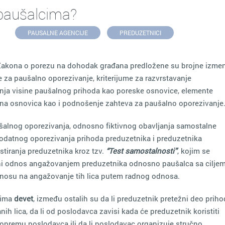
 paušalcima?
PAUSALNE AGENCIJE
PREDUZETNICI
kona o porezu na dohodak građana predložene su brojne izmen
 za paušalno oporezivanje, kriterijume za razvrstavanje
anja visine paušalnog prihoda kao poreske osnovice, elemente
na osnovica kao i podnošenje zahteva za paušalno oporezivanje
ušalnog oporezivanja, odnosno fiktivnog obavljanja samostalne
dodatnog oporezivanja prihoda preduzetnika i preduzetnika
stiranja preduzetnika kroz tzv.
“Test samostalnosti”
, kojim se
adni odnos angažovanjem preduzetnika odnosno paušalca sa cilje
dnosu na angažovanje tih lica putem radnog odnosa.
 ima
devet
, između ostalih su da li preduzetnik pretežni deo prih
ih lica, da li od poslodavca zavisi kada će preduzetnik koristiti
 i opremu poslodavca ili da li poslodavac organizuje stručno