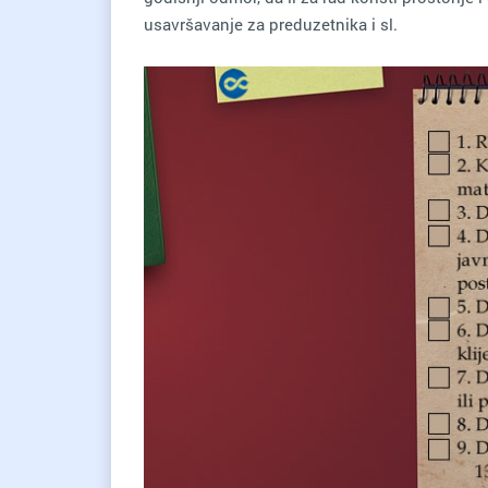
usavršavanje za preduzetnika i sl.