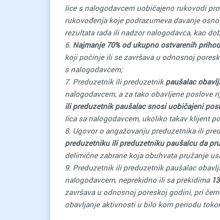
lice s nalogodavcem uobičajeno rukovodi pro
rukovođenja koje podrazumeva davanje osnov
rezultata rada ili nadzor nalogodavca, kao dob
6.
Najmanje 70% od ukupno ostvarenih priho
koji počinje ili se završava u odnosnoj pores
s nalogodavcem;
7. Preduzetnik ili preduzetnik
paušalac obavlj
nalogodavcem, a za tako obavljene poslove 
ili preduzetnik paušalac snosi uobičajeni posl
lica sa nalogodavcem, ukoliko takav klijent po
8. Ugovor o angažovanju preduzetnika ili pre
preduzetniku ili preduzetniku paušalcu
da pr
delimične zabrane koja obuhvata pružanje us
9. Preduzetnik ili preduzetnik paušalac obavl
nalogodavcem, neprekidno ili sa prekidima
13
završava u odnosnoj poreskoj godini, pri če
obavljanje aktivnosti u bilo kom periodu tok