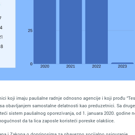
ici koji imaju paušalne radnje odnosno agencije i koji prođu “Tes
a obavljanjem samostalne delatnosti kao preduzetnici. Sa druge
teći sistem paušalnog oporezivanja, od 1. januara 2020. godine 
mogućnost da ta lica zaposle koristeći poreske olakšice.
a i Zakona o doprinosima za obavezno socijalno osiguranje,