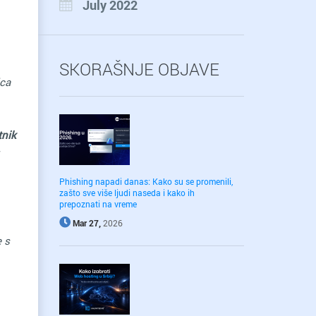
July 2022
SKORAŠNJE OBJAVE
ica
tnik
Phishing napadi danas: Kako su se promenili,
zašto sve više ljudi naseda i kako ih
prepoznati na vreme
Mar 27,
2026
e s