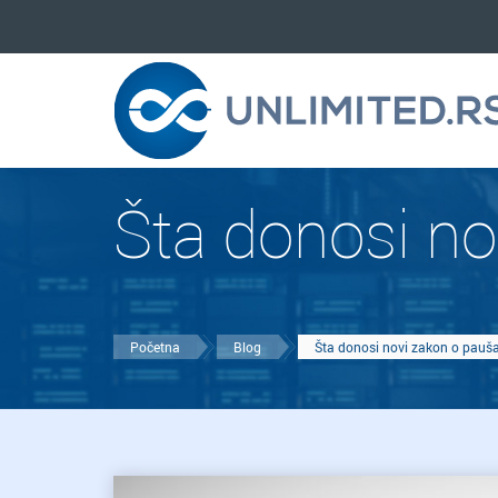
Šta donosi no
Početna
Blog
Šta donosi novi zakon o pauš