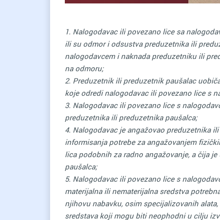
1. Nalogodavac ili povezano lice sa nalogod
ili su odmor i odsustva preduzetnika ili pred
nalogodavcem i naknada preduzetniku ili pr
na odmoru;
2. Preduzetnik ili preduzetnik paušalac uobi
koje odredi nalogodavac ili povezano lice s 
3. Nalogodavac ili povezano lice s nalogodavc
preduzetnika ili preduzetnika paušalca;
4. Nalogodavac je angažovao preduzetnika il
informisanja potrebe za angažovanjem fizičkih
lica podobnih za radno angažovanje, a čija je
paušalca;
5. Nalogodavac ili povezano lice s nalogod
materijalna ili nematerijalna sredstva potrebn
njihovu nabavku, osim specijalizovanih alata, o
sredstava koji mogu biti neophodni u cilju izv