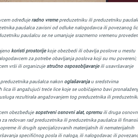
avcem određuje
radno vreme
preduzetniku ili preduzetniku paušal
uzetnika paušalca zavisni od odluke nalogodavca ili povezanog lic
eduzetniku paušalcu se ne umanjuje srazmerno vremenu proved
čajeno
koristi prostorije
koje obezbedi ili obavlja poslove u mestu
nalogodavcem za potrebe obavljanja poslova koji su mu povereni;
em vrši ili organizuje
stručno osposobljavanje
ili usavršavanje
i preduzetnika paušalca nakon
oglašavanja
u sredstvima
 lica ili angažujući treće lice koje se uobičajeno bavi pronalaže
 usluga rezultirala angažovanjem tog preduzetnika ili preduzetnik
avcem obezbeđuje
sopstveni osnovni alat, opremu
ili druga osnovn
a za redovan rad preduzetnika ili preduzetnika paušalca ili finansi
preme ili drugih specijalizovanih materijalnih ili nematerijalnih
ršavanja specifičnog posla ili naloga, ili nalogodavac ili povezan