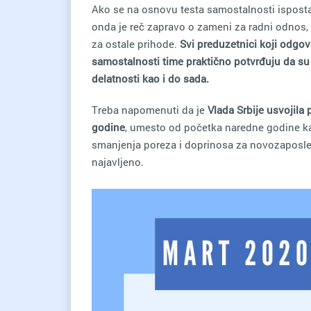
Ako se na osnovu testa samostalnosti ispostav
onda je reč zapravo o zameni za radni odnos, 
za ostale prihode.
Svi preduzetnici koji odgovo
samostalnosti time praktično potvrđuju da su
delatnosti kao i do sada.
Treba napomenuti da je
Vlada Srbije usvojila
godine
, umesto od početka naredne godine kao
smanjenja poreza i doprinosa za novozaposleno
najavljeno.