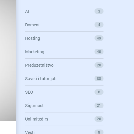
AI
3
Domeni
4
Hosting
49
Marketing
40
Preduzetništvo
20
Saveti i tutorijali
88
SEO
8
Sigurnost
21
Unlimited.rs
20
Vesti
9