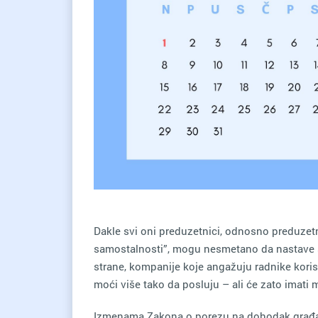
Dakle svi oni preduzetnici, odnosno preduzetn
samostalnosti”, mogu nesmetano da nastave s
strane, kompanije koje angažuju radnike koris
moći više tako da posluju – ali će zato imati 
Izmenama Zakona o porezu na dohodak građan