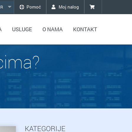
Pomoć
Moj nalog
R
A
USLUGE
O NAMA
KONTAKT
lcima?
KATEGORIJE