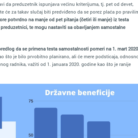
i da preduzetnik ispunjava većinu kriterijuma, tj. pet od devet,
te će za takav slučaj biti predviđeno da se porez plaća po pravili
re potvrdno na manje od pet pitanja (četiri ili manje) iz testa
 preduzetnici, te mogu nastaviti sa obavljanjem samostalne
 predlog da se primena testa samostalnosti pomeri na 1. mart 2020
 što je bilo prvobitno planirano, ali će mere podsticaja, odnosn
g radnika, važiti od 1. januara 2020. godine kao što je ranije