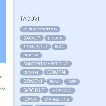
TAGOVI
AŽURIRANJE WORDPRESSA
BACKUP
BITCOIN
BIZNIS LEKCIJE
BLOG
CHILD TEMA
CONTENT MARKETING
DOMEN
CPANEL
t
DOMENI
EMAIL
GDPR
neće
GOOGLE
HOSTING
ICANN
MARKETING