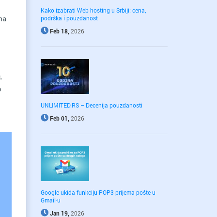
Kako izabrati Web hosting u Srbiji: cena,
ma
podrška i pouzdanost
Feb 18,
2026
.
o
UNLIMITED.RS – Decenija pouzdanosti
Feb 01,
2026
Google ukida funkciju POP3 prijema pošte u
Gmail-u
Jan 19,
2026