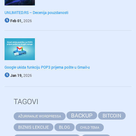
UNLIMITED.RS – Decenija pouzdanosti
Feb 01,
2026
Google ukida funkciju POP3 prijema pošte u Gmail-u
Jan 19,
2026
TAGOVI
BACKUP
BITCOIN
AŽURIRANJE WORDPRESSA
BIZNIS LEKCIJE
BLOG
CHILD TEMA