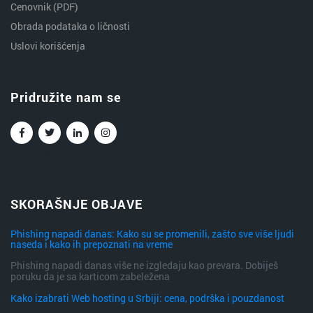
Cenovnik (PDF)
Obrada podataka o ličnosti
Uslovi korišćenja
Pridružite nam se
Facebook
Twitter
Linkedin
Instagram
SKORAŠNJE OBJAVE
Phishing napadi danas: Kako su se promenili, zašto sve više ljudi
naseda i kako ih prepoznati na vreme
Phishing napadi danas više ne izgledaju kao prevara. Dobiješ
poruku da je sa karticom zabeležena
Kako izabrati Web hosting u Srbiji: cena, podrška i pouzdanost