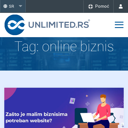
Pomoć
SR
Tag:
online biznis