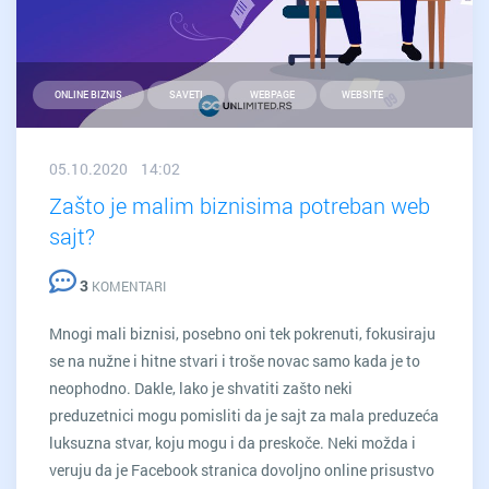
ONLINE BIZNIS
SAVETI
WEBPAGE
WEBSITE
05.10.2020 14:02
Zašto je malim biznisima potreban web
sajt?
3
KOMENTARI
Mnogi mali biznisi, posebno oni tek pokrenuti, fokusiraju
se na nužne i hitne stvari i troše novac samo kada je to
neophodno. Dakle, lako je shvatiti zašto neki
preduzetnici mogu pomisliti da je sajt za mala preduzeća
luksuzna stvar, koju mogu i da preskoče. Neki možda i
veruju da je Facebook stranica dovoljno online prisustvo