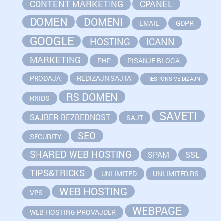
CONTENT MARKETING
CPANEL
DOMEN
DOMENI
EMAIL
GDPR
GOOGLE
HOSTING
ICANN
MARKETING
PHP
PISANJE BLOGA
PRODAJA
REDIZAJN SAJTA
RESPONSIVE DIZAJN
RS DOMEN
RNIDS
SAVETI
SAJBER BEZBEDNOST
SAJT
SEO
SECURITY
SHARED WEB HOSTING
SPAM
SSL
TIPS&TRICKS
UNLIMITED
UNLIMITED.RS
WEB HOSTING
VPS
WEBPAGE
WEB HOSTING PROVAJDER