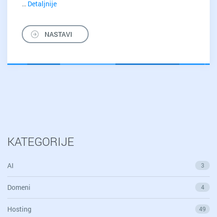
…
Detaljnije
Zašto
je
malim
NASTAVI
biznisima
potreban
web
sajt?
KATEGORIJE
AI
3
Domeni
4
Hosting
49