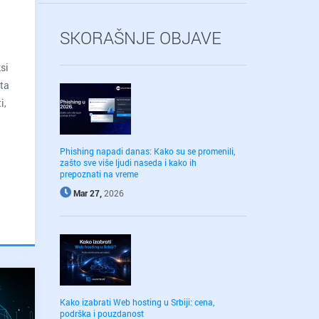
SKORAŠNJE OBJAVE
ksi
jta
i,
Phishing napadi danas: Kako su se promenili,
zašto sve više ljudi naseda i kako ih
prepoznati na vreme
Mar 27,
2026
Kako izabrati Web hosting u Srbiji: cena,
podrška i pouzdanost