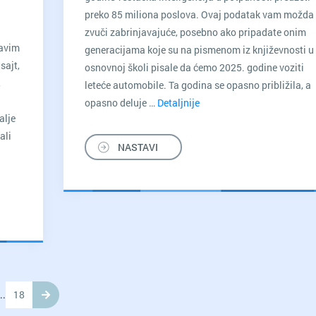
preko 85 miliona poslova. Ovaj podatak vam možda
zvuči zabrinjavajuće, posebno ako pripadate onim
ravim
generacijama koje su na pismenom iz književnosti u
sajt,
osnovnoj školi pisale da ćemo 2025. godine voziti
,
leteće automobile. Ta godina se opasno približila, a
opasno deluje …
Detaljnije
Veštačka
alje
inteligencija
ali
neće
NASTAVI
uzeti
vaš
posao
–
Ako
sarađujete
..
18