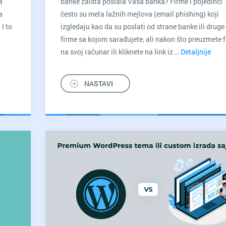
a
banke zaista poslala Vaša banka? Firme i pojedinci
a
često su meta lažnih mejlova (email phishing) koji
 I to
izgledaju kao da su poslati od strane banke ili druge
firme sa kojom sarađujete, ali nakon što preuzmete f
na svoj računar ili kliknete na link iz …
Detaljnije
Kak
prep
i
NASTAVI
zašti
se
od
emai
prev
(ema
phis