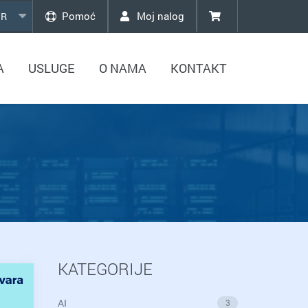
Pomoć
Moj nalog
R
A
USLUGE
O NAMA
KONTAKT
KATEGORIJE
AI
3