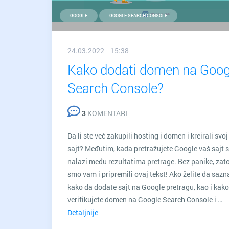
biznis
GOOGLE
GOOGLE SEARCH CONSOLE
24.03.2022 15:38
Kako dodati domen na Goog
Search Console?
3
KOMENTARI
Da li ste već zakupili hosting i domen i kreirali svoj
sajt? Međutim, kada pretražujete Google vaš sajt s
nalazi među rezultatima pretrage. Bez panike, zat
smo vam i pripremili ovaj tekst! Ako želite da sazn
kako da dodate sajt na Google pretragu, kao i kak
verifikujete domen na Google Search Console i …
Detaljnije
Kako
dodati