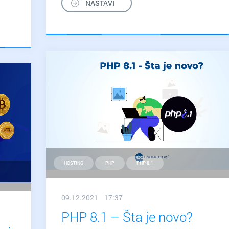
NASTAVI
ili
cus
izra
sajt
HOSTING
PHP
PHP 8.1
09.12.2021 17:37
PHP 8.1 – Šta je novo?