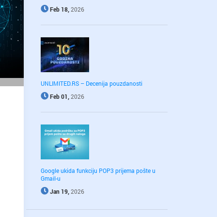
Feb 18,
2026
UNLIMITED.RS – Decenija pouzdanosti
Feb 01,
2026
Google ukida funkciju POP3 prijema pošte u
Gmail-u
Jan 19,
2026