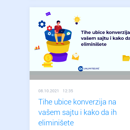
vodič
kroz
kriptovalute
08.10.2021 12:35
Tihe ubice konverzija na
vašem sajtu i kako da ih
eliminišete