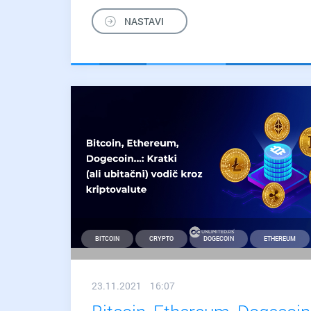
domen
NASTAVI
na
Google
Search
Console?
BITCOIN
CRYPTO
DOGECOIN
ETHEREUM
23.11.2021 16:07