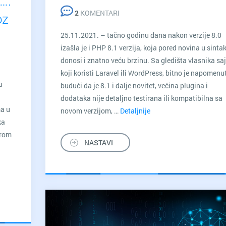
…:
2
KOMENTARI
oz
25.11.2021. – tačno godinu dana nakon verzije 8.0
izašla je i PHP 8.1 verzija, koja pored novina u sinta
donosi i znatno veću brzinu. Sa gledišta vlasnika sa
koji koristi Laravel ili WordPress, bitno je napomenut
u
budući da je 8.1 i dalje novitet, većina plugina i
dodataka nije detaljno testirana ili kompatibilna sa
ma u
novom verzijom, …
Detaljnije
PHP
ka
8.1
irom
–
NASTAVI
Šta
je
novo?