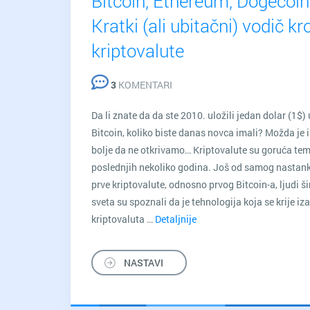
Bitcoin, Ethereum, Dogecoin
Kratki (ali ubitačni) vodič kr
kriptovalute
3
KOMENTARI
Da li znate da da ste 2010. uložili jedan dolar (1$) 
Bitcoin, koliko biste danas novca imali? Možda je i
bolje da ne otkrivamo… Kriptovalute su goruća te
poslednjih nekoliko godina. Još od samog nastan
prve kriptovalute, odnosno prvog Bitcoin-a, ljudi š
sveta su spoznali da je tehnologija koja se krije iza
kriptovaluta …
Detaljnije
Bitcoin,
Ethereum,
Dogecoin…:
NASTAVI
Kratki
(ali
ubitačni)