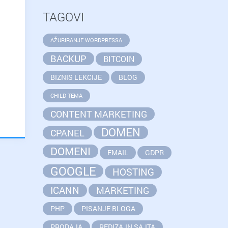
TAGOVI
AŽURIRANJE WORDPRESSA
BACKUP
BITCOIN
BIZNIS LEKCIJE
BLOG
CHILD TEMA
CONTENT MARKETING
DOMEN
CPANEL
DOMENI
EMAIL
GDPR
GOOGLE
HOSTING
ICANN
MARKETING
PHP
PISANJE BLOGA
PRODAJA
REDIZAJN SAJTA