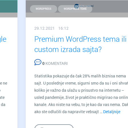
WORDPRESS
WORDPRESS TEME
29.12.2021 16:12
le
Premium WordPress tema ili
custom izrada sajta?
0
KOMENTARI
Statistika pokazuje da čak 28% malih biznisa nema
e ne
sajt. U poslednje vreme, sigurni smo da su i oni shvat
o
koliko je važno da ulažu u prisustvo na internetu –
ate
usled pandemije, život je praktično migrirao na onli
o da
kanale. Ako niste na vebu, to je kao da vas nema. Dak
ako ste odlučili da napravite vebsajt …
Detaljnije
Pre
Wor
tem