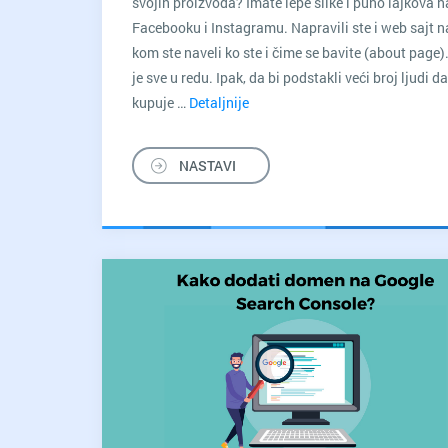
svojih proizvoda? Imate lepe slike i puno lajkova n
Facebooku i Instagramu. Napravili ste i web sajt n
kom ste naveli ko ste i čime se bavite (about page).
je sve u redu. Ipak, da bi podstakli veći broj ljudi da
kupuje …
Detaljnije
Detaljan
vodič
–
NASTAVI
sve
što
bi
trebalo
da
znate
o
landing
stranici
za
vaš