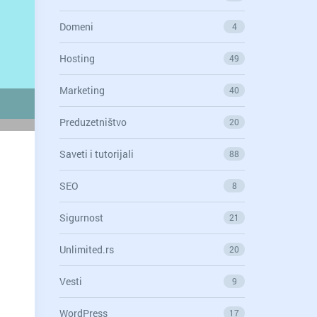
Domeni
4
Hosting
49
Marketing
40
Preduzetništvo
20
Saveti i tutorijali
88
SEO
8
Sigurnost
21
Unlimited.rs
20
Vesti
9
WordPress
17