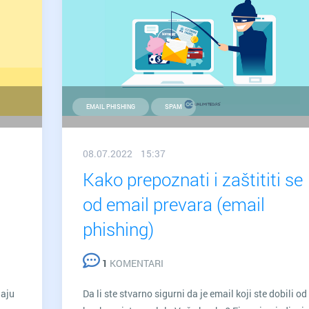
EMAIL PHISHING
SPAM
08.07.2022 15:37
Kako prepoznati i zaštititi se
od email prevara (email
phishing)
1
KOMENTARI
daju
Da li ste stvarno sigurni da je email koji ste dobili od