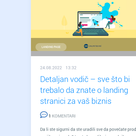
LANDING PAGE
24.08.2022 13:32
Detaljan vodič – sve što bi
trebalo da znate o landing
stranici za vaš biznis
1
KOMENTARI
Da li ste sigurni da ste uradili sve da povećate pro