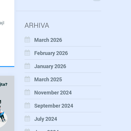
ajl
ARHIVA
o
oznati
March 2026
titi
February 2026
January 2026
l
March 2025
ara
il
November 2024
hing)
September 2024
July 2024