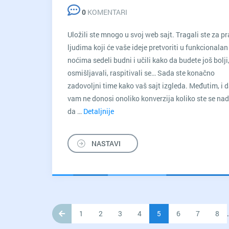
0
KOMENTARI
Uložili ste mnogo u svoj web sajt. Tragali ste za p
ljudima koji će vaše ideje pretvoriti u funkcionalan 
noćima sedeli budni i učili kako da budete još bolji
osmišljavali, raspitivali se… Sada ste konačno
zadovoljni time kako vaš sajt izgleda. Međutim, i d
vam ne donosi onoliko konverzija koliko ste se nad
da …
Detaljnije
Tihe
ubice
konverzija
NASTAVI
na
vašem
sajtu
i
kako
1
2
da
3
4
5
6
7
8
.
ih