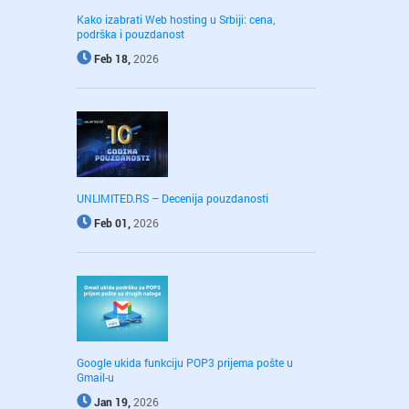
Kako izabrati Web hosting u Srbiji: cena,
podrška i pouzdanost
Feb 18,
2026
UNLIMITED.RS – Decenija pouzdanosti
Feb 01,
2026
Google ukida funkciju POP3 prijema pošte u
Gmail-u
Jan 19,
2026