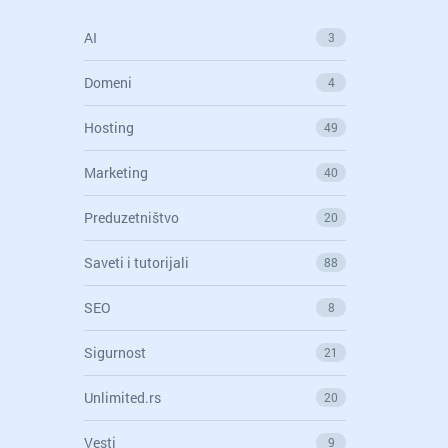
AI
3
Domeni
4
Hosting
49
Marketing
40
Preduzetništvo
20
Saveti i tutorijali
88
SEO
8
Sigurnost
21
Unlimited.rs
20
Vesti
9