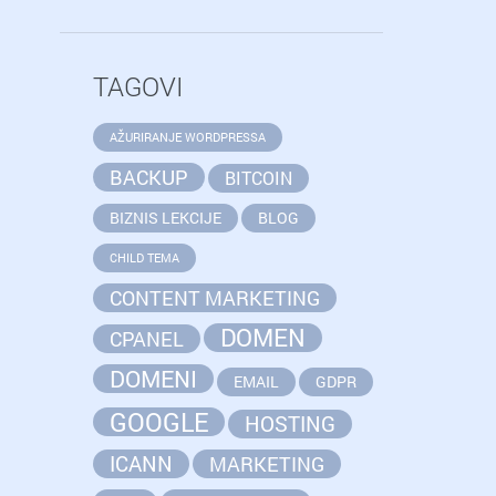
TAGOVI
AŽURIRANJE WORDPRESSA
BACKUP
BITCOIN
BIZNIS LEKCIJE
BLOG
CHILD TEMA
CONTENT MARKETING
DOMEN
CPANEL
DOMENI
EMAIL
GDPR
GOOGLE
HOSTING
ICANN
MARKETING