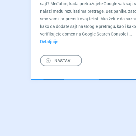
sajt? Međutim, kada pretražujete Google vaš sajt s
nalazi među rezultatima pretrage. Bez panike, zat
smo vam i pripremili ovaj tekst! Ako želite da sazn
kako da dodate sajt na Google pretragu, kao i kak
verifikujete domen na Google Search Console i …
Detaljnije
Kako
dodati
domen
NASTAVI
na
Google
Search
Console?