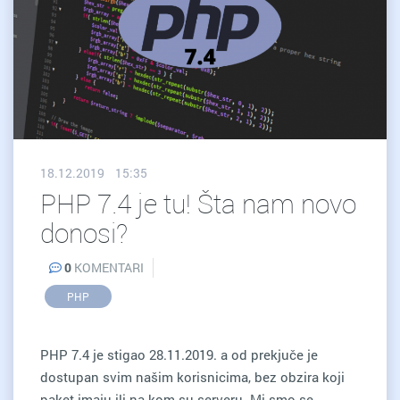
18.12.2019 15:35
PHP 7.4 je tu! Šta nam novo
donosi?
0
KOMENTARI
PHP
PHP 7.4 je stigao 28.11.2019. a od prekjuče je
dostupan svim našim korisnicima, bez obzira koji
paket imaju ili na kom su serveru. Mi smo se