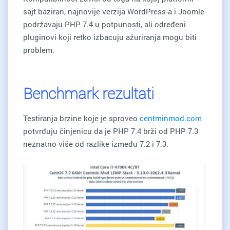
sajt baziran, najnovije verzija WordPress-a i Joomle
podržavaju PHP 7.4 u potpunosti, ali određeni
pluginovi koji retko izbacuju ažuriranja mogu biti
problem.
Benchmark rezultati
Testiranja brzine koje je sproveo
centminmod.com
potvrđuju činjenicu da je PHP 7.4 brži od PHP 7.3
neznatno više od razlike između 7.2 i 7.3.