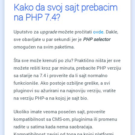
Kako da svoj sajt prebacim
na PHP 7.4?
Uputstvo za
upgrade
možete pročitati
ovde
. Dakle,
sve obavljate u par sekundi jer je
PHP selector
omogućen na svim paketima.
Šta sve može krenuti po zlu? Praktično ništa jer sve
možete rešiti kroz par minuta, prebacite PHP verziju
sa starije na 7.4 i proverite da li sajt normalno
funkcioniše. Ako postoje ozbiljne greške, a svi
pluginovi su ažurirani na najnoviju verziju, vratite
na verziju PHP-a na kojoj je sajt bio.
Ukoliko imate veoma posećen sajt, proverite
kompatibilnost sa CMS-om, pluginima ili promenu
radite u satima kada nema saobraćaja.
Kompatibilnost zavisi od toga na kojoj platformi