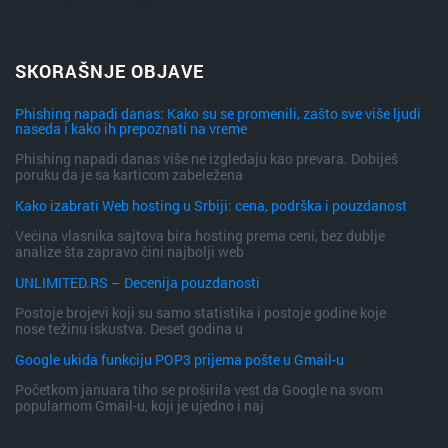
Facebook
Twitter
Linkedin
Instagram
SKORAŠNJE OBJAVE
Phishing napadi danas: Kako su se promenili, zašto sve više ljudi
naseda i kako ih prepoznati na vreme
Phishing napadi danas više ne izgledaju kao prevara. Dobiješ
poruku da je sa karticom zabeležena
Kako izabrati Web hosting u Srbiji: cena, podrška i pouzdanost
Većina vlasnika sajtova bira hosting prema ceni, bez dublje
analize šta zapravo čini najbolji web
UNLIMITED.RS – Decenija pouzdanosti
Postoje brojevi koji su samo statistika i postoje godine koje
nose težinu iskustva. Deset godina u
Google ukida funkciju POP3 prijema pošte u Gmail-u
Početkom januara tiho se proširila vest da Google na svom
popularnom Gmail-u, koji je ujedno i naj