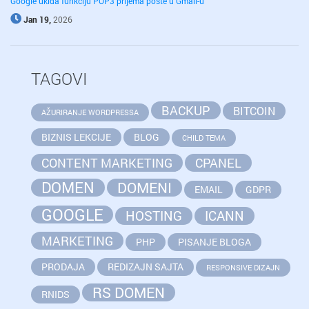
Google ukida funkciju POP3 prijema pošte u Gmail-u
Jan 19,
2026
TAGOVI
BACKUP
BITCOIN
AŽURIRANJE WORDPRESSA
BIZNIS LEKCIJE
BLOG
CHILD TEMA
CONTENT MARKETING
CPANEL
DOMEN
DOMENI
EMAIL
GDPR
GOOGLE
HOSTING
ICANN
MARKETING
PHP
PISANJE BLOGA
PRODAJA
REDIZAJN SAJTA
RESPONSIVE DIZAJN
RS DOMEN
RNIDS