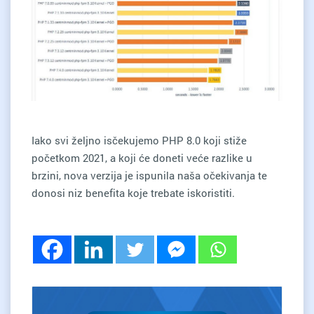
Iako svi željno isčekujemo PHP 8.0 koji stiže
početkom 2021, a koji će doneti veće razlike u
brzini, nova verzija je ispunila naša očekivanja te
donosi niz benefita koje trebate iskoristiti.