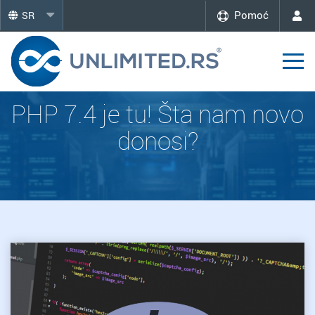
Pomoć
SR
PHP 7.4 je tu! Šta nam novo
donosi?