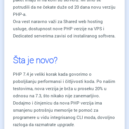
potrudili da ne čekate duže od 20 dana novu verziju
PHP-a.
Ova vest naravno važi za Shared web hosting
usluge, dostupnost nove PHP verzije na VPS i
Dedicated serverima zavisi od instaliranog softvera.
Šta je novo?
PHP 7.4 je veliki korak kada govorimo o
poboljšanju performansi i čitljivosti koda. Po našim
testovima, nova verzija je brža u proseku 20% u
odnosu na 7.3, što nikako nije zanemarljivo.
Dodajmo i činjenicu da nova PHP verzija ima
smanjenu potrošnju memorije te pomoć za
programere u vidu integrisanog CLI moda, dovoljno
razloga da razmatrate
upgrade
.