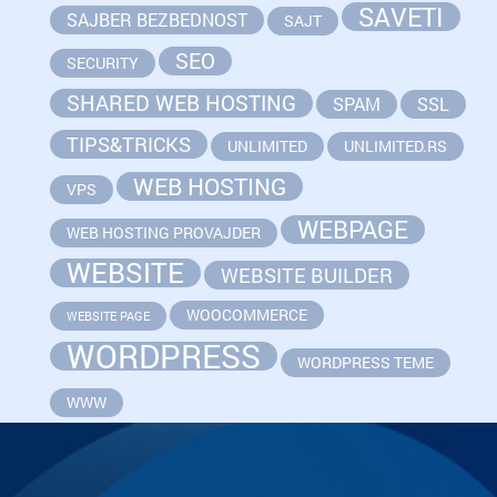
SAVETI
SAJBER BEZBEDNOST
SAJT
SEO
SECURITY
SHARED WEB HOSTING
SPAM
SSL
TIPS&TRICKS
UNLIMITED
UNLIMITED.RS
WEB HOSTING
VPS
WEBPAGE
WEB HOSTING PROVAJDER
WEBSITE
WEBSITE BUILDER
WOOCOMMERCE
WEBSITE PAGE
WORDPRESS
WORDPRESS TEME
WWW