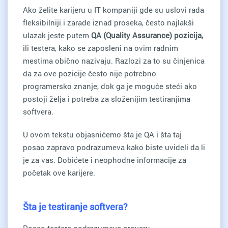
Ako želite karijeru u IT kompaniji gde su uslovi rada
fleksibilniji i zarade iznad proseka, često najlakši
ulazak jeste putem
QA (Quality Assurance) pozicija,
ili testera, kako se zaposleni na ovim radnim
mestima obično nazivaju. Razlozi za to su činjenica
da za ove pozicije često nije potrebno
programersko znanje, dok ga je moguće steći ako
postoji želja i potreba za složenijim testiranjima
softvera.
U ovom tekstu objasnićemo šta je QA i šta taj
posao zapravo podrazumeva kako biste uvideli da li
je za vas. Dobićete i neophodne informacije za
početak ove karijere.
Šta je testiranje softvera?