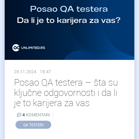
28.11.2024 18:47
Posao QA testera – šta su
ključne odgovornosti i da li
je to karijera za vas
4
KOMENTARI
QA TESTERI