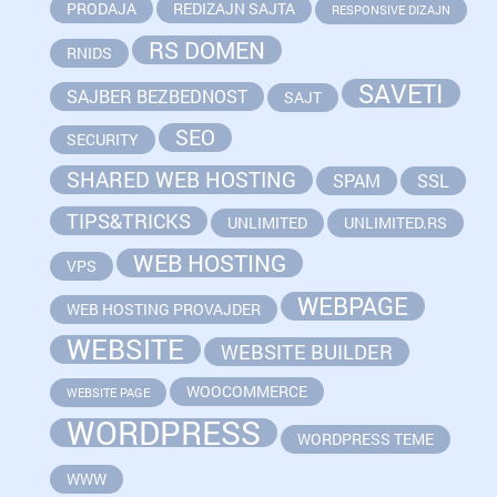
PRODAJA
REDIZAJN SAJTA
RESPONSIVE DIZAJN
RS DOMEN
RNIDS
SAVETI
SAJBER BEZBEDNOST
SAJT
SEO
SECURITY
SHARED WEB HOSTING
SPAM
SSL
TIPS&TRICKS
UNLIMITED
UNLIMITED.RS
WEB HOSTING
VPS
WEBPAGE
WEB HOSTING PROVAJDER
WEBSITE
WEBSITE BUILDER
WOOCOMMERCE
WEBSITE PAGE
WORDPRESS
WORDPRESS TEME
WWW