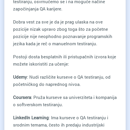
testiranju, osvrnućemo se i na moguće načine
započinjanja QA karijere.
Dobra vest za sve je da je prag ulaska na ove
pozicije nizak upravo zbog toga što za početne
pozicije nije neophodno poznavanje programskih
jezika kada je reč o manuelnom testiranju.
Postoji dosta besplatnih ili pristupačnih izvora koje
možete iskoristiti za učenje:
Udemy
: Nudi različite kurseve o QA testiranju, od
početničkog do naprednog nivoa.
Coursera
: Pruža kurseve sa univerziteta i kompanija
o softverskom testiranju.
LinkedIn Learning
: Ima kurseve o QA testiranju i
srodnim temama, često ih predaju industrijski