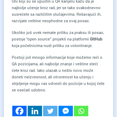
Oni koji su se upustili u QA karijeru kažu da je
najbolje učenje kroz rad, jer se tako svakodnevno
susrećete sa različitim slučajevima. Rešavajući ih,
razvijate veštine neophodne za ovaj posao.
Ukoliko još uvek nemate priliku za praksu ili posao,
postoje “open source” projekti na platformi
GitHub
koja početnicima nudi priliku za volontiranje.
Postoji još mnogo informacije koje možemo reći o
QA pozicijama, ali najbolje znanje i veštine steći
ćete kroz rad. Iako ulazak u nešto novo može
doneti neizvesnost, ali otvorenost ka učenju i
strpljenje mogu vas odvesti do pozicije u kojoj ćete
se osećati udobno.