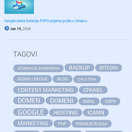
Google ukida funkciju POP3 prijema pošte u Gmail-u
Jan 19,
2026
TAGOVI
BACKUP
BITCOIN
AŽURIRANJE WORDPRESSA
BIZNIS LEKCIJE
BLOG
CHILD TEMA
CONTENT MARKETING
CPANEL
DOMEN
DOMENI
EMAIL
GDPR
GOOGLE
HOSTING
ICANN
MARKETING
PHP
PISANJE BLOGA