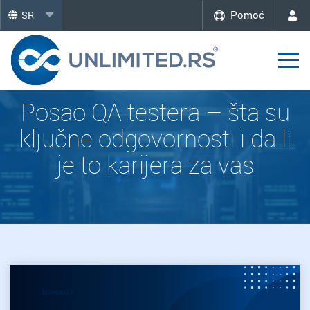
Pomoć
SR
Posao QA testera – šta su
ključne odgovornosti i da li
je to karijera za vas