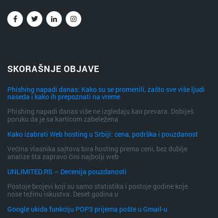
Facebook
Twitter
Linkedin
Instagram
SKORAŠNJE OBJAVE
Phishing napadi danas: Kako su se promenili, zašto sve više ljudi
naseda i kako ih prepoznati na vreme
Phishing napadi danas više ne izgledaju kao prevara. Dobiješ
poruku da je sa karticom zabeležena
Kako izabrati Web hosting u Srbiji: cena, podrška i pouzdanost
Većina vlasnika sajtova bira hosting prema ceni, bez dublje
analize šta zapravo čini najbolji web
UNLIMITED.RS – Decenija pouzdanosti
Postoje brojevi koji su samo statistika i postoje godine koje
nose težinu iskustva. Deset godina u
Google ukida funkciju POP3 prijema pošte u Gmail-u