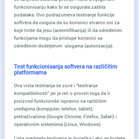
funkcionisanju kako bi se osigurala zaštita
podataka. Ovo podrazumeva testiranje funkcije
softvera da osigura da su korisnici stvarno oni za
koje tvrde da jesu (autentifikacija) ili da određenim
funkcijama mogu da pristupe korisnici sa
određenim dodeljenim ulogama (autorizacija).
Test funkcionisanja softvera na različitim
platformama
Ova vrsta testiranja se zove i “testiranje
kompatibilnosti” jer je reč o proveri toga da li
proizvod funkcioniše ispravno na različitim
uređajima (kompjuter, telefon, tablet),
pretraživačima (Google Chrome, Firefox, Safari) i
operativnim sistemima (Linux, Windows).
Lista predmeta testiranja je dugačka i ako se budete