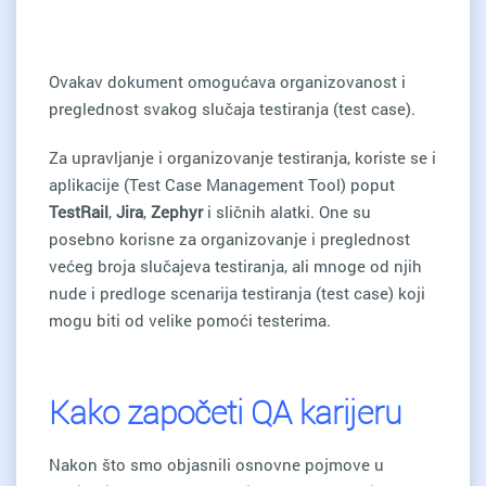
Ovakav dokument omogućava organizovanost i
preglednost svakog slučaja testiranja (test case).
Za upravljanje i organizovanje testiranja, koriste se i
aplikacije (Test Case Management Tool) poput
TestRail
,
Jira
,
Zephyr
i sličnih alatki. One su
posebno korisne za organizovanje i preglednost
većeg broja slučajeva testiranja, ali mnoge od njih
nude i predloge scenarija testiranja (test case) koji
mogu biti od velike pomoći testerima.
Kako započeti QA karijeru
Nakon što smo objasnili osnovne pojmove u