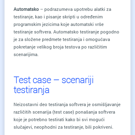
Automatsko
– podrazumeva upotrebu alatki za
testiranje, kao i pisanje skripti u određenim
programskim jezicima koje automatski vrše
testiranje softvera. Automatsko testiranje pogodno
je za složene predmete testiranja i omogućava
pokretanje velikog broja testova po različitim
scenarijima.
Test case – scenariji
testiranja
Neizostavni deo testiranja softvera je osmišljavanje
različitih scenarija (test case) ponašanja softvera
koje je potrebno testirati kako bi svi mogući
slučajevi, neophodni za testiranje, bili pokriveni.