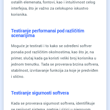
ostalih elemenata, fontovi, kao i intuitivnost celog
interfejsa, što je važno za celokupno iskustvo
korisnika.
Testiranje performansi pod različitim
scenarijima
Moguće je testirati i to kako se određeni softver
ponaša pod različitim okolnostima, kao što je, na
primer, slučaj kada ga koristi veliki broj korisnika u
jednom trenutku. Tada se proverava brzina softvera,
stabilnost, izvršavanje funkcija za koje je predviđen
i slično.
Testiranje sigurnosti softvera
Kada se proverava sigurnost softvera, identifikuje
se ranjivost sistema, pretnje i rizici u njegovom