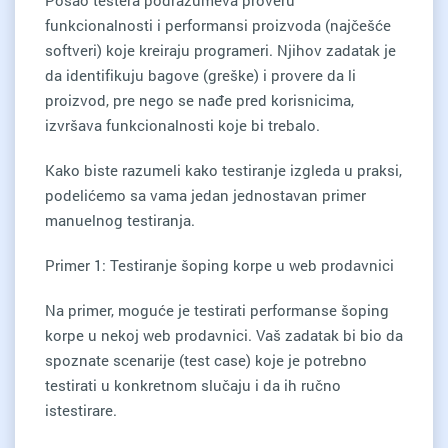
Posao testera podrazumeva proveru
funkcionalnosti i performansi proizvoda (najčešće
softveri) koje kreiraju programeri. Njihov zadatak je
da identifikuju bagove (greške) i provere da li
proizvod, pre nego se nađe pred korisnicima,
izvršava funkcionalnosti koje bi trebalo.
Kako biste razumeli kako testiranje izgleda u praksi,
podelićemo sa vama jedan jednostavan primer
manuelnog testiranja.
Primer 1: Testiranje šoping korpe u web prodavnici
Na primer, moguće je testirati performanse šoping
korpe u nekoj web prodavnici. Vaš zadatak bi bio da
spoznate scenarije (test case) koje je potrebno
testirati u konkretnom slučaju i da ih ručno
istestirare.