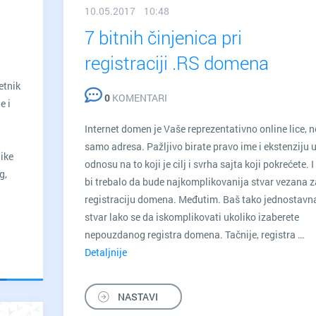
10.05.2017 10:48
7 bitnih činjenica pri
registraciji .RS domena
etnik
0
KOMENTARI
e i
Internet domen je Vaše reprezentativno online lice, n
samo adresa. Pažljivo birate pravo ime i ekstenziju 
ike
odnosu na to koji je cilj i svrha sajta koji pokrećete. I
g,
bi trebalo da bude najkomplikovanija stvar vezana z
registraciju domena. Međutim. Baš tako jednostavn
stvar lako se da iskomplikovati ukoliko izaberete
nepouzdanog registra domena. Tačnije, registra …
Detaljnije
7
bitnih
činjenica
NASTAVI
pri