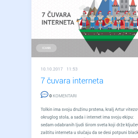
ICANN
10.10.2017 11:53
7 čuvara interneta
0
KOMENTARI
Tolkin ima svoju družinu prstena, kralj Artur vitezo
okruglog stola, a sada i internet ima svoju ekipu:
sedam odabranih ljudi širom sveta koji drže ključe
zaštitu interneta u slučaju da se desi potpuni blac