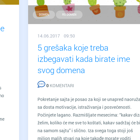
DOMEN
RS DOMEN
že
14.06.2017 09:50
5 grešaka koje treba
izbegavati kada birate ime
svog domena
0
KOMENTARI
s
emo
Pokretanje sajta je posao za koji se unapred naoruž
sa dosta motivacije, istraživanja i posvećenosti.
Počinjete lagano. Razmišljate mesecima: “kakav diz
 ne
želim, koliko će me sve to koštati, kakav sadržaj će bi
na samom sajtu” i slično. Iza svega toga stoji još
milion malih stvari na koje takođe morate voditi