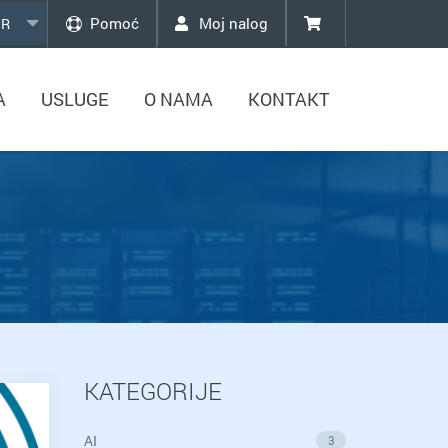
Pomoć
Moj nalog
R
A
USLUGE
O NAMA
KONTAKT
KATEGORIJE
AI
3