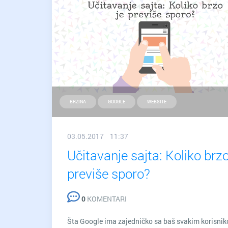
BRZINA
GOOGLE
WEBSITE
03.05.2017 11:37
Učitavanje sajta: Koliko brzo
previše sporo?
0
KOMENTARI
Šta Google ima zajedničko sa baš svakim korisni