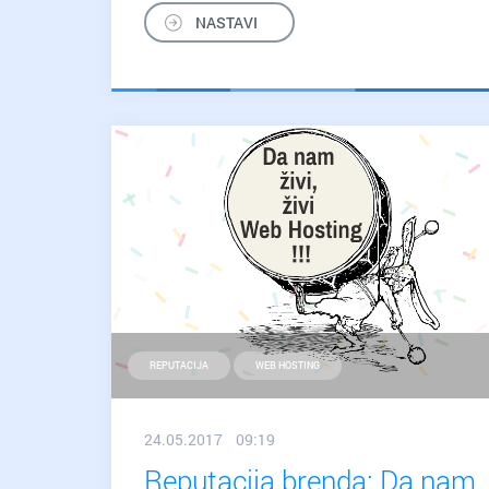
sajber
NASTAVI
bezbednost
može
da
nam
postane
zdrava
navika?
REPUTACIJA
WEB HOSTING
24.05.2017 09:19
Reputacija brenda: Da nam