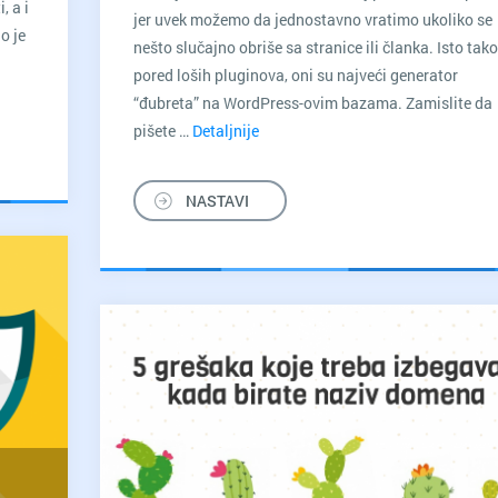
, a i
jer uvek možemo da jednostavno vratimo ukoliko se
o je
nešto slučajno obriše sa stranice ili članka. Isto tako
pored loših pluginova, oni su najveći generator
“đubreta” na WordPress-ovim bazama. Zamislite da
pišete …
Detaljnije
Optimizacija
WordPress
sajta
NASTAVI
brisanjem
revizija