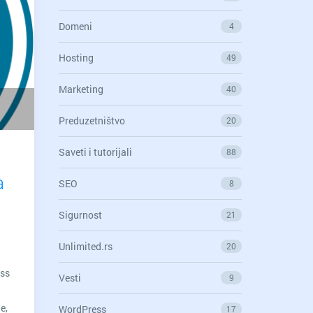
Domeni
4
Hosting
49
Marketing
40
Preduzetništvo
20
Saveti i tutorijali
88
a
SEO
8
Sigurnost
21
Unlimited.rs
20
ess
Vesti
9
e,
WordPress
17