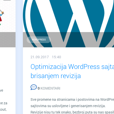
WORDPRESS
21.09.2017 15:40
Optimizacija WordPress sajt
brisanjem revizija
0
KOMENTARI
ve
Sve promene na stranicama i postovima na WordPr
ve za
sajtovima su uslovljene i generisanjem revizija.
kout,
Revizije nisu tu tek onako, bezbroj puta su nas spasil