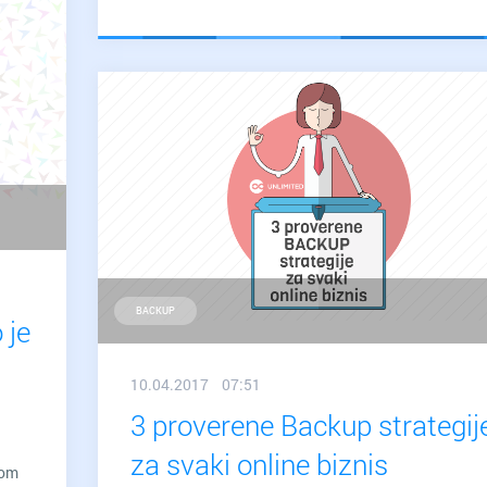
registraciji
.RS
domena
BACKUP
 je
10.04.2017 07:51
3 proverene Backup strategij
za svaki online biznis
kom