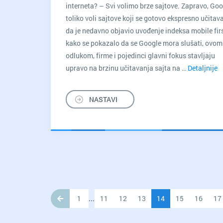
interneta? – Svi volimo brze sajtove. Zapravo, Go
toliko voli sajtove koji se gotovo ekspresno učitava
da je nedavno objavio uvođenje indeksa mobile firs
kako se pokazalo da se Google mora slušati, ovom
odlukom, firme i pojedinci glavni fokus stavljaju
upravo na brzinu učitavanja sajta na …
Detaljnije
U
s
K
NASTAVI
b
je
p
s
1
...
11
12
13
14
15
16
17