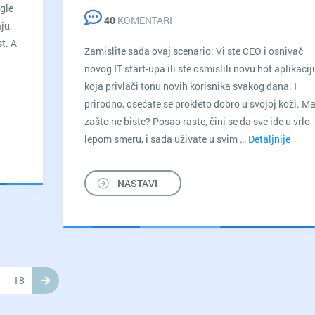
ogle
40
KOMENTARI
ju,
t. A
Zamislite sada ovaj scenario: Vi ste CEO i osnivač
novog IT start-upa ili ste osmislili novu hot aplikacij
koja privlači tonu novih korisnika svakog dana. I
čitavanje
prirodno, osećate se prokleto dobro u svojoj koži. Ma,
ajta:
zašto ne biste? Posao raste, čini se da sve ide u vrlo
oliko
lepom smeru, i sada uživate u svim …
Detaljnije
3
rzo
prove
Back
NASTAVI
reviše
strat
poro?
za
svaki
onlin
bizni
18