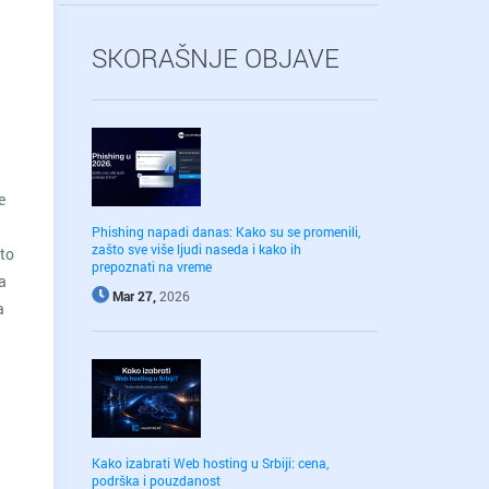
SKORAŠNJE OBJAVE
e
u
Phishing napadi danas: Kako su se promenili,
zašto sve više ljudi naseda i kako ih
 to
prepoznati na vreme
a
Mar 27,
2026
a
Kako izabrati Web hosting u Srbiji: cena,
podrška i pouzdanost