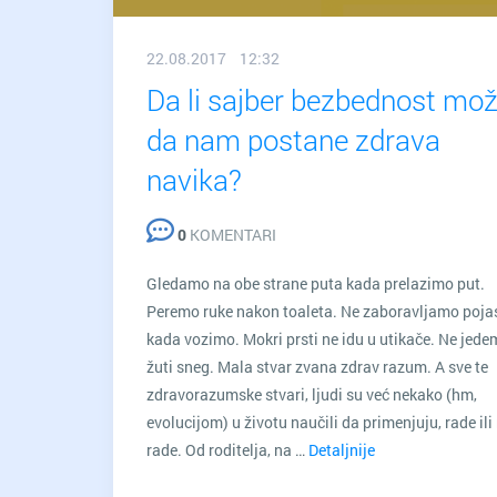
22.08.2017 12:32
Da li sajber bezbednost mo
da nam postane zdrava
navika?
0
KOMENTARI
Gledamo na obe strane puta kada prelazimo put.
Peremo ruke nakon toaleta. Ne zaboravljamo poja
kada vozimo. Mokri prsti ne idu u utikače. Ne jed
žuti sneg. Mala stvar zvana zdrav razum. A sve te
zdravorazumske stvari, ljudi su već nekako (hm,
evolucijom) u životu naučili da primenjuju, rade ili
rade. Od roditelja, na …
Detaljnije
Da
li