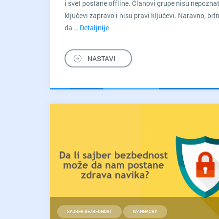
i svet postane offline. Članovi grupe nisu nepoznati
ključevi zapravo i nisu pravi ključevi. Naravno, bitn
da …
Detaljnije
7
čuvara
interneta
NASTAVI
SAJBER BEZBEDNOST
WANNACRY