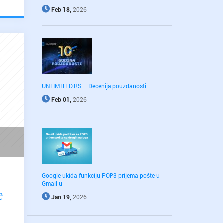
Feb 18,
2026
UNLIMITED.RS – Decenija pouzdanosti
Feb 01,
2026
Google ukida funkciju POP3 prijema pošte u
Gmail-u
e
Jan 19,
2026