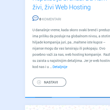
živi, živi Web Hosting
0
KOMENTARI
U današnje vreme, kada skoro svaki brend i preduz
ima priliku da posluje na globalnom nivou, a stotin
hiljade kompanija juri, pa…maltene iste kupce –
nijanse mogu da vas lansiraju ili pokopaju. Ovo
posebno važi za nas, web hosting kompanije. Razl
su zaista u najsitnijim detaljima. Jer je web hostin
kod nas i u …
Detaljnije
Reputacija
brenda:
Da
NASTAVI
nam
živi,
živi
Web
Hosting