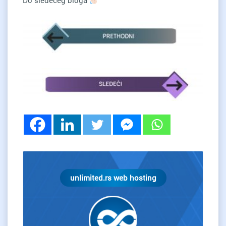
Do sledećeg bloga
unlimited.rs web hosting