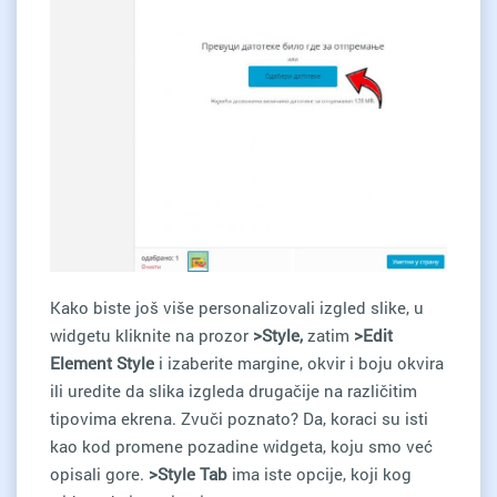
Kako biste još više personalizovali izgled slike, u
widgetu kliknite na prozor
>Style,
zatim
>Edit
Element Style
i izaberite margine, okvir i boju okvira
ili uredite da slika izgleda drugačije na različitim
tipovima ekrena. Zvuči poznato? Da, koraci su isti
kao kod promene pozadine widgeta, koju smo već
opisali gore.
>Style Tab
ima iste opcije, koji kog