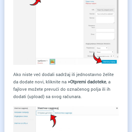
Ako niste već dodali sadržaj ili jednostavno želite
da dodate novi, kliknite na
>Otpremi dadoteke
, a
fajlove možete prevući do označenog polja ili ih
dodati (upload) sa svog računara.