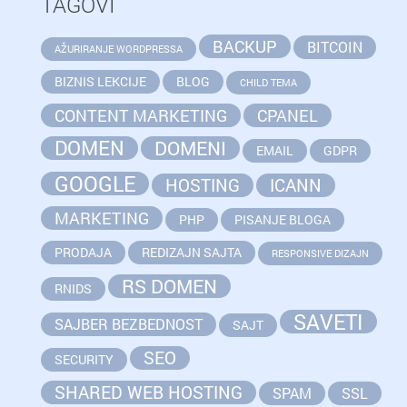
TAGOVI
BACKUP
BITCOIN
AŽURIRANJE WORDPRESSA
BIZNIS LEKCIJE
BLOG
CHILD TEMA
CONTENT MARKETING
CPANEL
DOMEN
DOMENI
EMAIL
GDPR
GOOGLE
HOSTING
ICANN
MARKETING
PHP
PISANJE BLOGA
PRODAJA
REDIZAJN SAJTA
RESPONSIVE DIZAJN
RS DOMEN
RNIDS
SAVETI
SAJBER BEZBEDNOST
SAJT
SEO
SECURITY
SHARED WEB HOSTING
SPAM
SSL