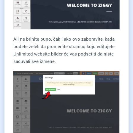
Ali ne brinite puno, čak i ako ovo zaboravite, kada
budete želeli da promenite stranicu koju editujete
Unlimited website bilder će vas podsetiti da niste
sačuvali sve izmene.