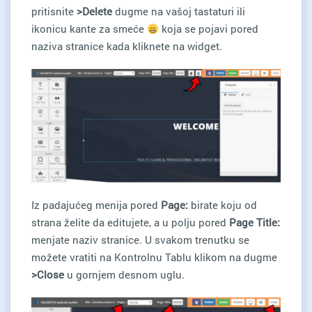
pritisnite
>Delete
dugme na vašoj tastaturi ili
ikonicu kante za smeće
koja se pojavi pored
naziva stranice kada kliknete na widget.
Iz padajućeg menija pored
Page:
birate koju od
strana želite da editujete, a u polju pored
Page Title:
menjate naziv stranice. U svakom trenutku se
možete vratiti na Kontrolnu Tablu klikom na dugme
>Close
u gornjem desnom uglu.