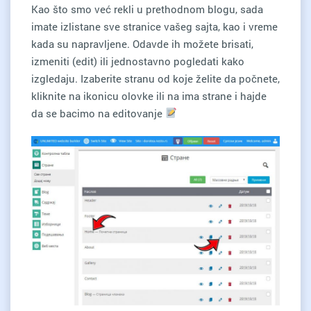
Kao što smo već rekli u prethodnom blogu, sada
imate izlistane sve stranice vašeg sajta, kao i vreme
kada su napravljene. Odavde ih možete brisati,
izmeniti (edit) ili jednostavno pogledati kako
izgledaju. Izaberite stranu od koje želite da počnete,
kliknite na ikonicu olovke ili na ima strane i hajde
da se bacimo na editovanje