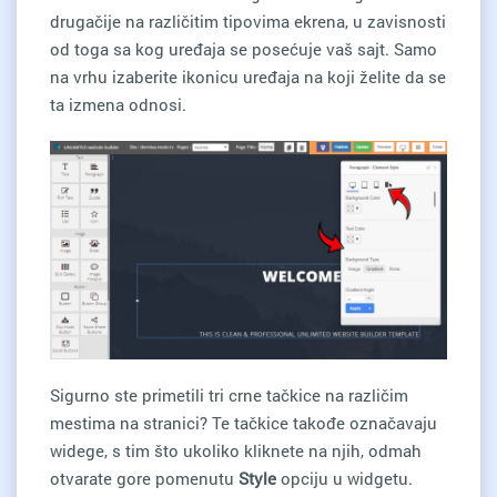
drugačije na različitim tipovima ekrena, u zavisnosti
od toga sa kog uređaja se posećuje vaš sajt. Samo
na vrhu izaberite ikonicu uređaja na koji želite da se
ta izmena odnosi.
Sigurno ste primetili tri crne tačkice na različim
mestima na stranici? Te tačkice takođe označavaju
widege, s tim što ukoliko kliknete na njih, odmah
otvarate gore pomenutu
Style
opciju u widgetu.