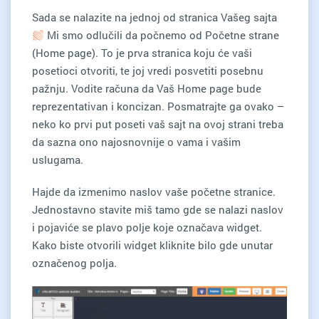
Sada se nalazite na jednoj od stranica Vašeg sajta
Mi smo odlučili da počnemo od Početne strane
(Home page). To je prva stranica koju će vaši
posetioci otvoriti, te joj vredi posvetiti posebnu
pažnju. Vodite računa da Vaš Home page bude
reprezentativan i koncizan. Posmatrajte ga ovako –
neko ko prvi put poseti vaš sajt na ovoj strani treba
da sazna ono najosnovnije o vama i vašim
uslugama.
Hajde da izmenimo naslov vaše početne stranice.
Jednostavno stavite miš tamo gde se nalazi naslov
i pojaviće se plavo polje koje označava widget.
Kako biste otvorili widget kliknite bilo gde unutar
označenog polja.