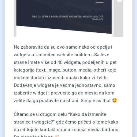
Ne zaboravite da su ovo samo neke od opcija i
widgeta u Unlimited website builderu. Sa leve
strane imate više od 40 widgeta, podeljenih u pet
kategorija (text, image, button, media, other) koje
možete dodati i izmeniti onako kako vi želite.
Dodavanje widgeta je veoma jednostavno, samo
izaberite widget i prevucite ga do mesta na kom
želite da ga postavite na strani. Simple as that
Čitamo se u drugom delu “Kako da izmenite
stranice i widgete?” gde ćemo pričati o tome kako
da editujete kontakt stranu i social media buttons.