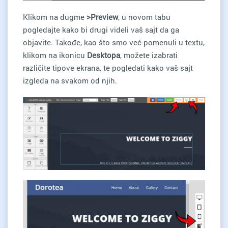
Klikom na dugme
>Preview
, u novom tabu
pogledajte kako bi drugi videli vaš sajt da ga
objavite. Takođe, kao što smo već pomenuli u textu,
klikom na ikonicu
Desktopa
, možete izabrati
različite tipove ekrana, te pogledati kako vaš sajt
izgleda na svakom od njih.