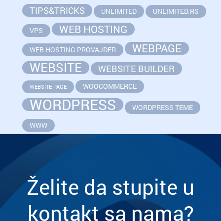
TIPS&TRICKS
UNLIMITED
UNLIMITED.RS
WEB HOSTING
VPS
WEBPAGE
WEB HOSTING PROVAJDER
WEBSITE
WEBSITE BUILDER
WOOCOMMERCE
WEBSITE PAGE
WORDPRESS
WORDPRESS TEME
WWW
Želite da stupite u
kontakt sa nama?