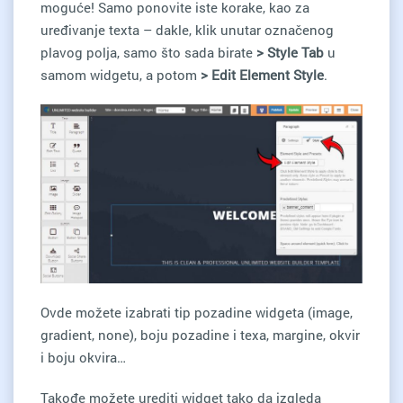
moguće! Samo ponovite iste korake, kao za
uređivanje texta – dakle, klik unutar označenog
plavog polja, samo što sada birate
> Style
Tab
u
samom widgetu, a potom
> Edit Element Style
.
Ovde možete izabrati tip pozadine widgeta (image,
gradient, none), boju pozadine i texa, margine, okvir
i boju okvira…
Takođe možete urediti widget tako da izgleda