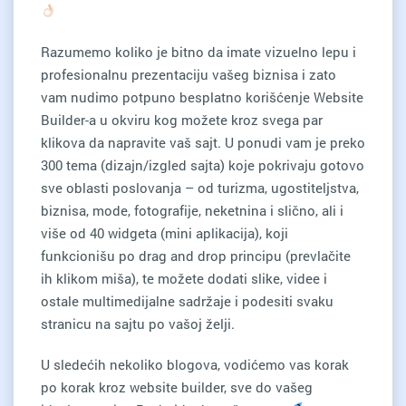
Razumemo koliko je bitno da imate vizuelno lepu i
profesionalnu prezentaciju vašeg biznisa i zato
vam nudimo potpuno besplatno korišćenje Website
Builder-a u okviru kog možete kroz svega par
klikova da napravite vaš sajt. U ponudi vam je preko
300 tema (dizajn/izgled sajta) koje pokrivaju gotovo
sve oblasti poslovanja – od turizma, ugostiteljstva,
biznisa, mode, fotografije, neketnina i slično, ali i
više od 40 widgeta (mini aplikacija), koji
funkcionišu po drag and drop principu (prevlačite
ih klikom miša), te možete dodati slike, videe i
ostale multimedijalne sadržaje i podesiti svaku
stranicu na sajtu po vašoj želji.
U sledećih nekoliko blogova, vodićemo vas korak
po korak kroz website builder, sve do vašeg