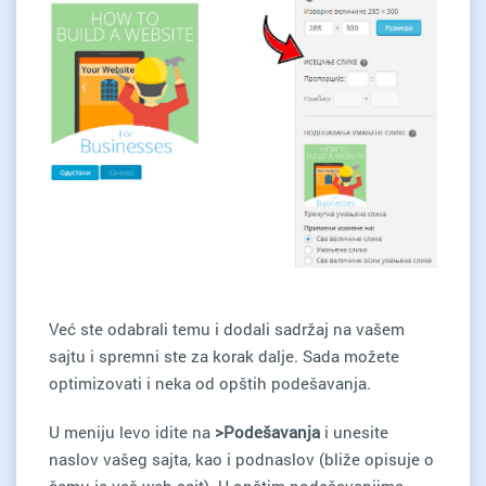
Već ste odabrali temu i dodali sadržaj na vašem
sajtu i spremni ste za korak dalje. Sada možete
optimizovati i neka od opštih podešavanja.
U meniju levo idite na
>Podešavanja
i unesite
naslov vašeg sajta, kao i podnaslov (bliže opisuje o
čemu je vaš web sajt). U opštim podešavanjima