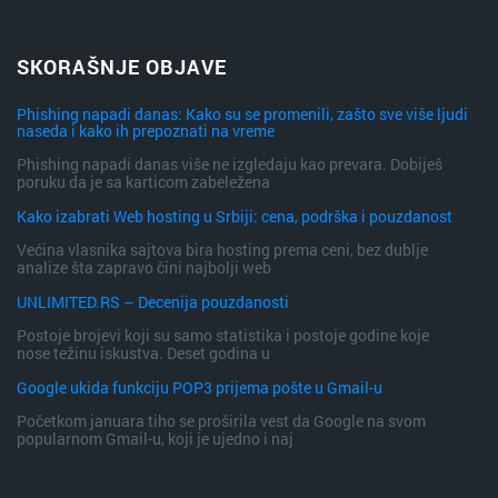
SKORAŠNJE OBJAVE
Phishing napadi danas: Kako su se promenili, zašto sve više ljudi
naseda i kako ih prepoznati na vreme
Phishing napadi danas više ne izgledaju kao prevara. Dobiješ
poruku da je sa karticom zabeležena
Kako izabrati Web hosting u Srbiji: cena, podrška i pouzdanost
Većina vlasnika sajtova bira hosting prema ceni, bez dublje
analize šta zapravo čini najbolji web
UNLIMITED.RS – Decenija pouzdanosti
Postoje brojevi koji su samo statistika i postoje godine koje
nose težinu iskustva. Deset godina u
Google ukida funkciju POP3 prijema pošte u Gmail-u
Početkom januara tiho se proširila vest da Google na svom
popularnom Gmail-u, koji je ujedno i naj