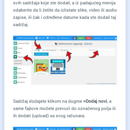
svih sadržaja koje ste dodali, a iz padajućeg menija
odaberite da li želite da izlistate slike, video ili audio
zapise, ili čak i određene datume kada ste dodali taj
sadržaj.
Sadržaj dodajete klikom na dugme
>Dodaj novi
, a
same fajlove možete prevući do označenog polja ili
ih dodati (upload) sa svog računara.