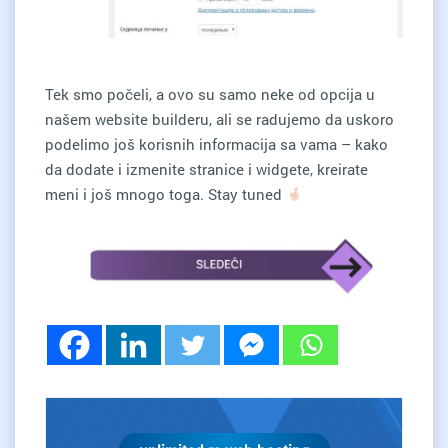
Tek smo počeli, a ovo su samo neke od opcija u
našem website builderu, ali se radujemo da uskoro
podelimo još korisnih informacija sa vama – kako
da dodate i izmenite stranice i widgete, kreirate
meni i još mnogo toga. Stay tuned