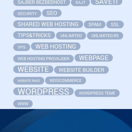
SAVETI
SAJBER BEZBEDNOST
SAJT
SEO
SECURITY
SHARED WEB HOSTING
SPAM
SSL
TIPS&TRICKS
UNLIMITED
UNLIMITED.RS
WEB HOSTING
VPS
WEBPAGE
WEB HOSTING PROVAJDER
WEBSITE
WEBSITE BUILDER
WOOCOMMERCE
WEBSITE PAGE
WORDPRESS
WORDPRESS TEME
WWW