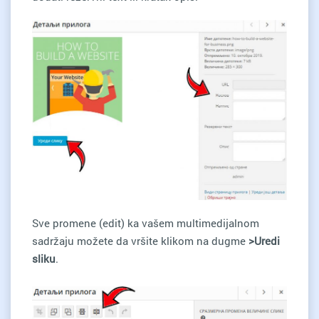
Sve promene (edit) ka vašem multimedijalnom
sadržaju možete da vršite klikom na dugme
>Uredi
sliku
.