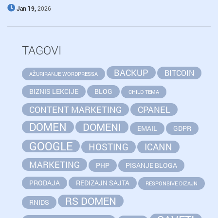
Jan 19,
2026
TAGOVI
BACKUP
BITCOIN
AŽURIRANJE WORDPRESSA
BIZNIS LEKCIJE
BLOG
CHILD TEMA
CONTENT MARKETING
CPANEL
DOMEN
DOMENI
EMAIL
GDPR
GOOGLE
HOSTING
ICANN
MARKETING
PHP
PISANJE BLOGA
PRODAJA
REDIZAJN SAJTA
RESPONSIVE DIZAJN
RS DOMEN
RNIDS