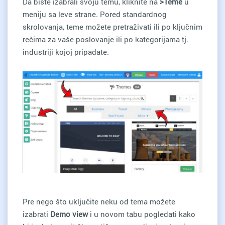
Da biste izabrali svoju temu, kliknite na
>Teme
u
meniju sa leve strane. Pored standardnog
skrolovanja, teme možete pretraživati ili po ključnim
rečima za vaše poslovanje ili po kategorijama tj.
industriji kojoj pripadate.
Pre nego što uključite neku od tema možete
izabrati
Demo view
i u novom tabu pogledati kako