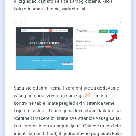
bi izgledao sajt što se tiče samog dizajna, kao i
koliko bi imao stanica, widgeta i sl.
Sada ste odabrali temu i spremni ste za dodavanje
vašeg personalizovanog sadržaja
U okviru
kontrolne table imate pregled svih stranica teme
koju ste izabrali. U meniju sa leve strane kliknite na
>Strane
i imaćete izlistane sve stranice vašeg sajta,
kao i vreme kada su napravljene. Odavde ih možete
brisati, izmeniti (edit) ili jednostavno pogledati kako