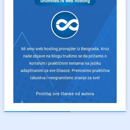
unlimited.rs web hosting
Mi smo web hosting provajder iz Beograda. Kroz
naše objave na blogu trudimo se da pričamo o
korisnim i praktičnim temama na jeziku
adaptiranim za sve čitaoce. Prenosimo praktična
iskustva i neograničeno znanje za sve!
Pročitaj sve članke od autora