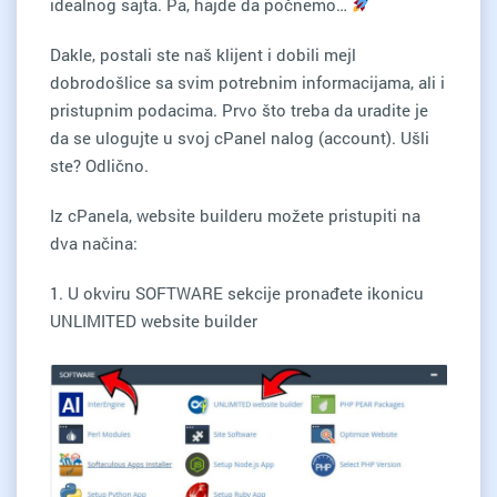
idealnog sajta. Pa, hajde da počnemo…
Dakle, postali ste naš klijent i dobili mejl
dobrodošlice sa svim potrebnim informacijama, ali i
pristupnim podacima. Prvo što treba da uradite je
da se ulogujte u svoj cPanel nalog (account). Ušli
ste? Odlično.
Iz cPanela, website builderu možete pristupiti na
dva načina:
1. U okviru SOFTWARE sekcije pronađete ikonicu
UNLIMITED website builder