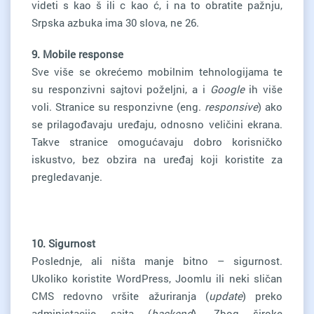
videti s kao š ili c kao ć, i na to obratite pažnju,
Srpska azbuka ima 30 slova, ne 26.
9. Mobile response
Sve više se okrećemo mobilnim tehnologijama te
su responzivni sajtovi poželjni, a i
Google
ih više
voli. Stranice su responzivne (eng.
responsive
) ako
se prilagođavaju uređaju, odnosno veličini ekrana.
Takve stranice omogućavaju dobro korisničko
iskustvo, bez obzira na uređaj koji koristite za
pregledavanje.
10. Sigurnost
Poslednje, ali ništa manje bitno – sigurnost.
Ukoliko koristite WordPress, Joomlu ili neki sličan
CMS redovno vršite ažuriranja (
update
) preko
administacije sajta (
backend
). Zbog široke