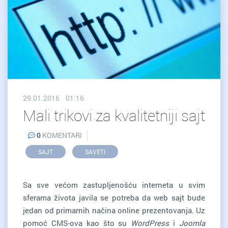
29.01.2016 01:16
Mali trikovi za kvalitetniji sajt
0
KOMENTARI
SAJT
SAVETI
Sa sve većom zastupljenošću interneta u svim
sferama života javila se potreba da web sajt bude
jedan od primarnih načina online prezentovanja. Uz
pomoć CMS-ova kao što su
WordPress
i
Joomla