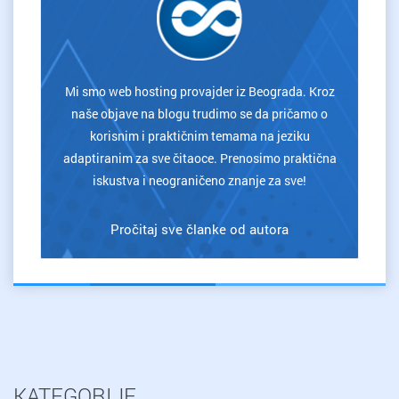
Mi smo web hosting provajder iz Beograda. Kroz
naše objave na blogu trudimo se da pričamo o
korisnim i praktičnim temama na jeziku
adaptiranim za sve čitaoce. Prenosimo praktična
iskustva i neograničeno znanje za sve!
Pročitaj sve članke od autora
KATEGORIJE