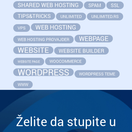
SHARED WEB HOSTING
SPAM
SSL
TIPS&TRICKS
UNLIMITED
UNLIMITED.RS
WEB HOSTING
VPS
WEBPAGE
WEB HOSTING PROVAJDER
WEBSITE
WEBSITE BUILDER
WOOCOMMERCE
WEBSITE PAGE
WORDPRESS
WORDPRESS TEME
WWW
Želite da stupite u