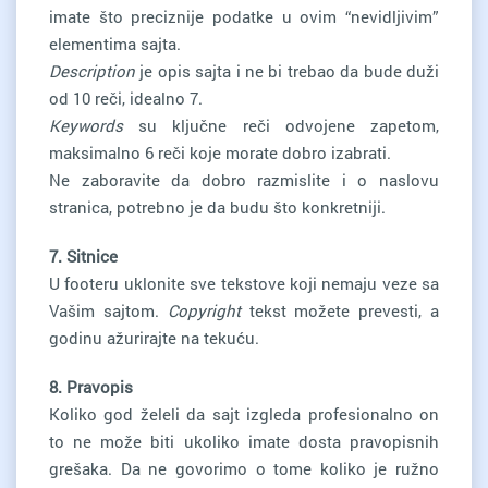
imate što preciznije podatke u ovim “nevidljivim”
elementima sajta.
Description
je opis sajta i ne bi trebao da bude duži
od 10 reči, idealno 7.
Keywords
su ključne reči odvojene zapetom,
maksimalno 6 reči koje morate dobro izabrati.
Ne zaboravite da dobro razmislite i o naslovu
stranica, potrebno je da budu što konkretniji.
7. Sitnice
U footeru uklonite sve tekstove koji nemaju veze sa
Vašim sajtom.
Copyright
tekst možete prevesti, a
godinu ažurirajte na tekuću.
8. Pravopis
Koliko god želeli da sajt izgleda profesionalno on
to ne može biti ukoliko imate dosta pravopisnih
grešaka. Da ne govorimo o tome koliko je ružno