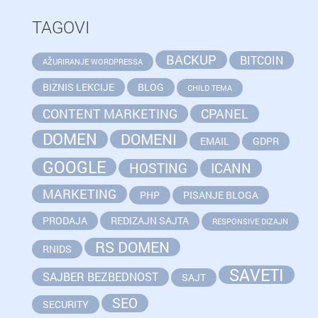
TAGOVI
BACKUP
BITCOIN
AŽURIRANJE WORDPRESSA
BIZNIS LEKCIJE
BLOG
CHILD TEMA
CONTENT MARKETING
CPANEL
DOMEN
DOMENI
EMAIL
GDPR
GOOGLE
HOSTING
ICANN
MARKETING
PHP
PISANJE BLOGA
PRODAJA
REDIZAJN SAJTA
RESPONSIVE DIZAJN
RS DOMEN
RNIDS
SAVETI
SAJBER BEZBEDNOST
SAJT
SEO
SECURITY