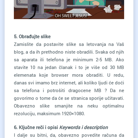
5. Obrađujte slike
Zamislite da postavite slike sa letovanja na Vaš
blog, a da ih prethodno niste obradili. Svaka od njih
sa aparata ili telefona je minimum 2-5 MB. Ako
stavite 10 na jedan članak i to je više od 30 MB
elemenata koje browser mora obraditi. U redu,
danas svi imamo brz internet, ali koliko ljudi će doći
sa telefona i potrošiti dragocene MB ? Da ne
govorimo o tome da će se stranica sporije učitavati.
Obavezno slike smanjite na neku optimalnu
rezoluciju, maksimum 1920×1080.
6. Ključne reči i opisi
Keywords i description
I dalje su bitni, da, obavezno povedite računa da