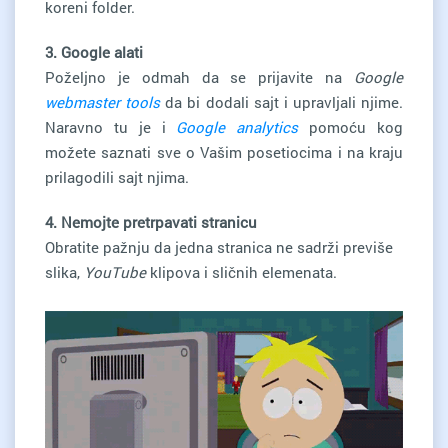
koreni folder.
3. Google alati
Poželjno je odmah da se prijavite na
Google
webmaster tools
da bi dodali sajt i upravljali njime.
Naravno tu je i
Google analytics
pomoću kog
možete saznati sve o Vašim posetiocima i na kraju
prilagodili sajt njima.
4. Nemojte pretrpavati stranicu
Obratite pažnju da jedna stranica ne sadrži previše
slika,
YouTube
klipova i sličnih elemenata.