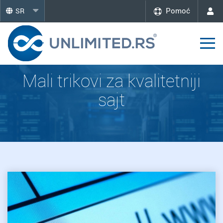
Pomoć
SR
Mali trikovi za kvalitetniji
sajt