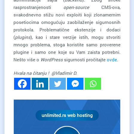
rasprostranjenosti
open-source
CMS-ova,
svakodnevno stižu novi exploiti koji zlonamernim
posetiocima omogućuju zaobilaženje sigurnosnih
protokola. Problematične ekstenzije i dodaci
(
plugins
), kao i stare verzije istih, mogu stvoriti
mnogo problema, stoga koristite samo proverene
plugine i samo one koje su Vam zaista potrebni.
Nešto više o
WordPress
sigurnosti pročitajte
ovde
.
Hvala na čitanju ! @Vladimir D.
unlimited.rs web hosting