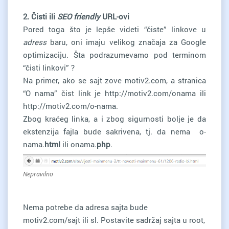
2. Čisti ili
SEO friendly
URL-ovi
Pored toga što je lepše videti “čiste” linkove u
adress
baru, oni imaju velikog značaja za Google
optimizaciju. Šta podrazumevamo pod terminom
“čisti linkovi” ?
Na primer, ako se sajt zove motiv2.com, a stranica
“O nama” čist link je http://motiv2.com/onama ili
http://motiv2.com/o-nama.
Zbog kraćeg linka, a i zbog sigurnosti bolje je da
ekstenzija fajla bude sakrivena, tj. da nema o-
nama.
html
ili onama.
php
.
Nepravilno
Nema potrebe da adresa sajta bude
motiv2.com/sajt ili sl. Postavite sadržaj sajta u root,