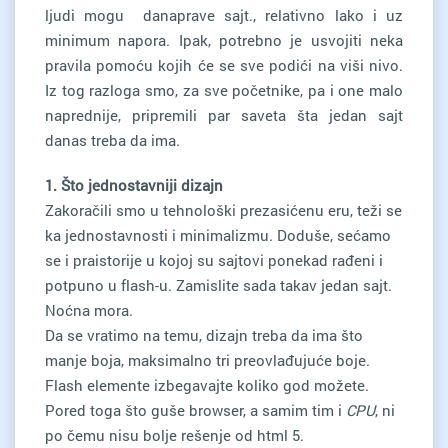
ljudi mogu danaprave sajt., relativno lako i uz
minimum napora. Ipak, potrebno je usvojiti neka
pravila pomoću kojih će se sve podići na viši nivo.
Iz tog razloga smo, za sve početnike, pa i one malo
naprednije, pripremili par saveta šta jedan sajt
danas treba da ima.
1. Što jednostavniji dizajn
Zakoračili smo u tehnološki prezasićenu eru, teži se
ka jednostavnosti i minimalizmu. Doduše, sećamo
se i praistorije u kojoj su sajtovi ponekad rađeni i
potpuno u flash-u. Zamislite sada takav jedan sajt.
Noćna mora.
Da se vratimo na temu, dizajn treba da ima što
manje boja, maksimalno tri preovlađujuće boje.
Flash elemente izbegavajte koliko god možete.
Pored toga što guše browser, a samim tim i
CPU
, ni
po čemu nisu bolje rešenje od html 5.