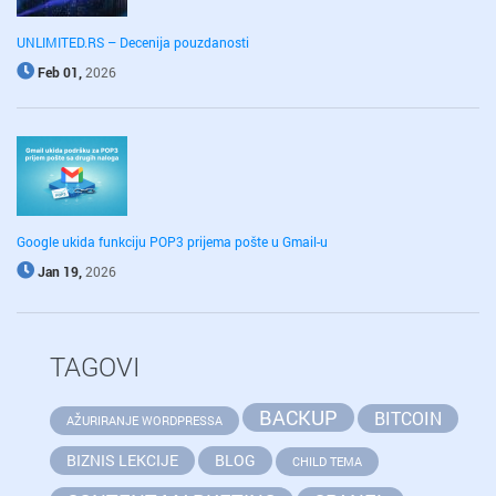
UNLIMITED.RS – Decenija pouzdanosti
Feb 01,
2026
Google ukida funkciju POP3 prijema pošte u Gmail-u
Jan 19,
2026
TAGOVI
BACKUP
BITCOIN
AŽURIRANJE WORDPRESSA
BIZNIS LEKCIJE
BLOG
CHILD TEMA