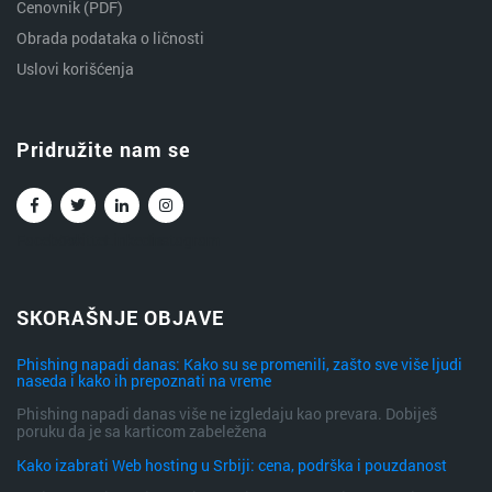
Cenovnik (PDF)
Obrada podataka o ličnosti
Uslovi korišćenja
Pridružite nam se
Facebook
Twitter
Linkedin
Instagram
SKORAŠNJE OBJAVE
Phishing napadi danas: Kako su se promenili, zašto sve više ljudi
naseda i kako ih prepoznati na vreme
Phishing napadi danas više ne izgledaju kao prevara. Dobiješ
poruku da je sa karticom zabeležena
Kako izabrati Web hosting u Srbiji: cena, podrška i pouzdanost