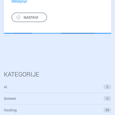
Detaljnije
Mračna
strana
interneta?
NASTAVI
KATEGORIJE
AI
3
Domeni
4
Hosting
49