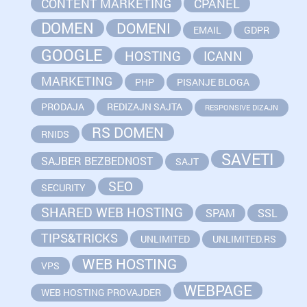
CONTENT MARKETING
CPANEL
DOMEN
DOMENI
EMAIL
GDPR
GOOGLE
HOSTING
ICANN
MARKETING
PHP
PISANJE BLOGA
PRODAJA
REDIZAJN SAJTA
RESPONSIVE DIZAJN
RS DOMEN
RNIDS
SAVETI
SAJBER BEZBEDNOST
SAJT
SEO
SECURITY
SHARED WEB HOSTING
SPAM
SSL
TIPS&TRICKS
UNLIMITED
UNLIMITED.RS
WEB HOSTING
VPS
WEBPAGE
WEB HOSTING PROVAJDER