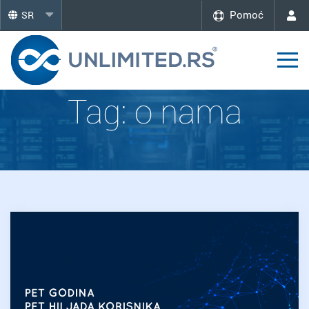
Pomoć
SR
Tag:
o nama