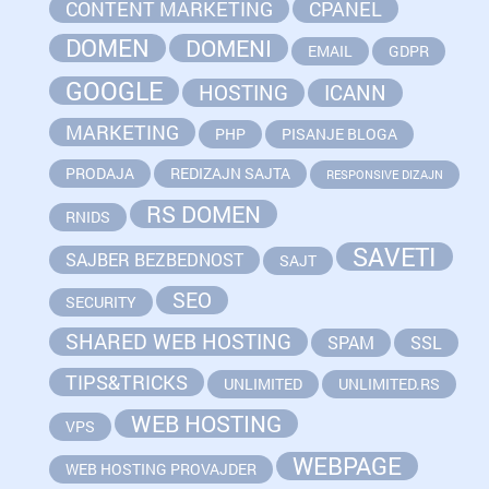
CONTENT MARKETING
CPANEL
DOMEN
DOMENI
EMAIL
GDPR
GOOGLE
HOSTING
ICANN
MARKETING
PHP
PISANJE BLOGA
PRODAJA
REDIZAJN SAJTA
RESPONSIVE DIZAJN
RS DOMEN
RNIDS
SAVETI
SAJBER BEZBEDNOST
SAJT
SEO
SECURITY
SHARED WEB HOSTING
SPAM
SSL
TIPS&TRICKS
UNLIMITED
UNLIMITED.RS
WEB HOSTING
VPS
WEBPAGE
WEB HOSTING PROVAJDER