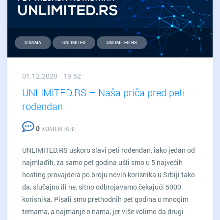
O NAMA
UNLIMITED
UNLIMITED.RS
01.12.2020 19:52
UNLIMITED.RS – Naša priča pred peti
rođendan
0
KOMENTARI
UNLIMITED.RS uskoro slavi peti rođendan, iako jedan od
najmlađih, za samo pet godina ušli smo u 5 najvećih
hosting provajdera po broju novih korisnika u Srbiji tako
da, slučajno ili ne, sitno odbrojavamo čekajući 5000.
korisnika. Pisali smo prethodnih pet godina o mnogim
temama, a najmanje o nama, jer više volimo da drugi