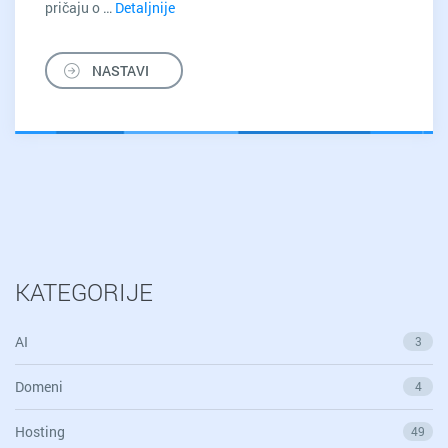
pričaju o …
Detaljnije
UNLIMITED.RS
–
Naša
NASTAVI
priča
pred
peti
rođendan
KATEGORIJE
AI
3
Domeni
4
Hosting
49