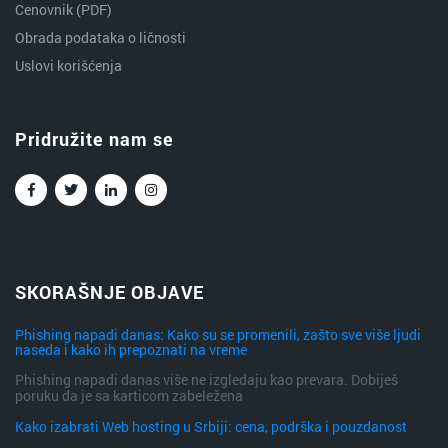
Cenovnik (PDF)
Obrada podataka o ličnosti
Uslovi korišćenja
Pridružite nam se
Facebook
Twitter
Linkedin
Instagram
SKORAŠNJE OBJAVE
Phishing napadi danas: Kako su se promenili, zašto sve više ljudi
naseda i kako ih prepoznati na vreme
Phishing napadi danas više ne izgledaju kao prevara. Dobiješ
poruku da je sa karticom zabeležena
Kako izabrati Web hosting u Srbiji: cena, podrška i pouzdanost