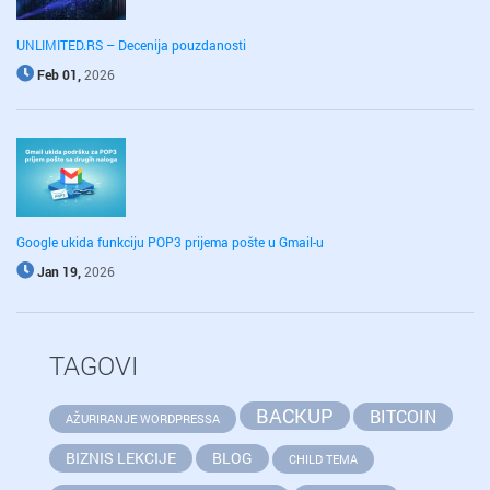
UNLIMITED.RS – Decenija pouzdanosti
Feb 01,
2026
Google ukida funkciju POP3 prijema pošte u Gmail-u
Jan 19,
2026
TAGOVI
BACKUP
BITCOIN
AŽURIRANJE WORDPRESSA
BIZNIS LEKCIJE
BLOG
CHILD TEMA