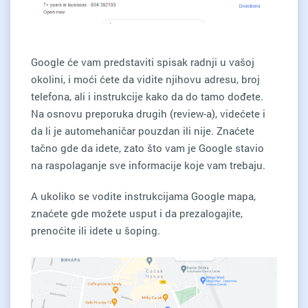
Google će vam predstaviti spisak radnji u vašoj
okolini, i moći ćete da vidite njihovu adresu, broj
telefona, ali i instrukcije kako da do tamo dođete.
Na osnovu preporuka drugih (review-a), videćete i
da li je automehaničar pouzdan ili nije. Znaćete
tačno gde da idete, zato što vam je Google stavio
na raspolaganje sve informacije koje vam trebaju.
A ukoliko se vodite instrukcijama Google mapa,
znaćete gde možete usput i da prezalogajite,
prenoćite ili idete u šoping.