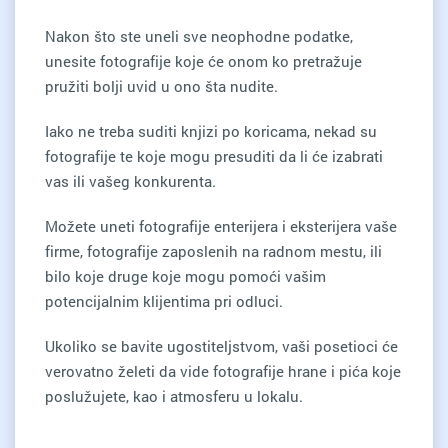
Nakon što ste uneli sve neophodne podatke,
unesite fotografije koje će onom ko pretražuje
pružiti bolji uvid u ono šta nudite.
Iako ne treba suditi knjizi po koricama, nekad su
fotografije te koje mogu presuditi da li će izabrati
vas ili vašeg konkurenta.
Možete uneti fotografije enterijera i eksterijera vaše
firme, fotografije zaposlenih na radnom mestu, ili
bilo koje druge koje mogu pomoći vašim
potencijalnim klijentima pri odluci.
Ukoliko se bavite ugostiteljstvom, vaši posetioci će
verovatno želeti da vide fotografije hrane i pića koje
poslužujete, kao i atmosferu u lokalu.