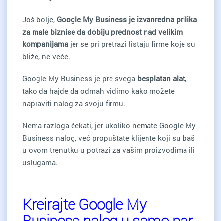
Još bolje,
Google My Business je izvanredna prilika
za male biznise da dobiju prednost nad velikim
kompanijama
jer se pri pretrazi listaju firme koje su
bliže, ne veće.
Google My Business je pre svega
besplatan alat
,
tako da hajde da odmah vidimo kako možete
napraviti nalog za svoju firmu.
Nema razloga čekati, jer ukoliko nemate Google My
Business nalog, već propuštate klijente koji su baš
u ovom trenutku u potrazi za vašim proizvodima ili
uslugama.
Kreirajte Google My
Business nalog u samo par