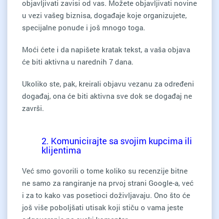
objavljivati zavisi od vas. Možete objavljivati novine
u vezi vašeg biznisa, događaje koje organizujete,
specijalne ponude i još mnogo toga.
Moći ćete i da napišete kratak tekst, a vaša objava
će biti aktivna u narednih 7 dana.
Ukoliko ste, pak, kreirali objavu vezanu za određeni
događaj, ona će biti aktivna sve dok se događaj ne
završi.
2. Komunicirajte sa svojim kupcima ili
klijentima
Već smo govorili o tome koliko su recenzije bitne
ne samo za rangiranje na prvoj strani Google-a, već
i za to kako vas posetioci doživljavaju. Ono što će
još više poboljšati utisak koji stiču o vama jeste