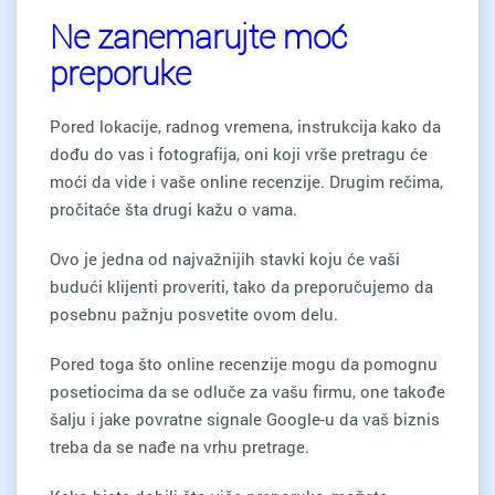
Ne zanemarujte moć
preporuke
Pored lokacije, radnog vremena, instrukcija kako da
dođu do vas i fotografija, oni koji vrše pretragu će
moći da vide i vaše online recenzije. Drugim rečima,
pročitaće šta drugi kažu o vama.
Ovo je jedna od najvažnijih stavki koju će vaši
budući klijenti proveriti, tako da preporučujemo da
posebnu pažnju posvetite ovom delu.
Pored toga što online recenzije mogu da pomognu
posetiocima da se odluče za vašu firmu, one takođe
šalju i jake povratne signale Google-u da vaš biznis
treba da se nađe na vrhu pretrage.