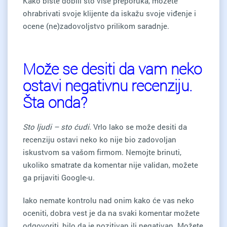
Kako biste dobili što više preporuka, možete
ohrabrivati svoje klijente da iskažu svoje viđenje i
ocene (ne)zadovoljstvo prilikom saradnje.
Može se desiti da vam neko
ostavi negativnu recenziju.
Šta onda?
Sto ljudi – sto ćudi.
Vrlo lako se može desiti da
recenziju ostavi neko ko nije bio zadovoljan
iskustvom sa vašom firmom. Nemojte brinuti,
ukoliko smatrate da komentar nije validan, možete
ga prijaviti Google-u.
Iako nemate kontrolu nad onim kako će vas neko
oceniti, dobra vest je da na svaki komentar možete
odgovoriti, bilo da je pozitivan ili negativan. Možete