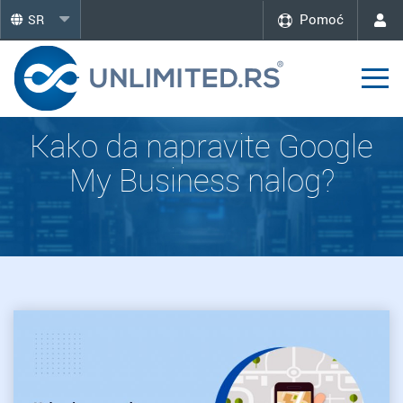
Pomoć
SR
Kako da napravite Google
My Business nalog?