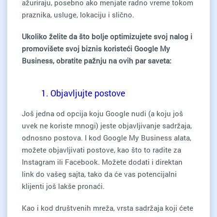
ažuriraju, posebno ako menjate radno vreme tokom
praznika, usluge, lokaciju i slično.
Ukoliko želite da što bolje optimizujete svoj nalog i
promovišete svoj biznis koristeći Google My
Business, obratite pažnju na ovih par saveta:
1. Objavljujte postove
Još jedna od opcija koju Google nudi (a koju još
uvek ne koriste mnogi) jeste objavljivanje sadržaja,
odnosno postova. I kod Google My Business alata,
možete objavljivati postove, kao što to radite za
Instagram ili Facebook. Možete dodati i direktan
link do vašeg sajta, tako da će vas potencijalni
klijenti još lakše pronaći.
Kao i kod društvenih mreža, vrsta sadržaja koji ćete