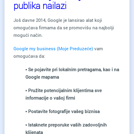
publika nailazi
Još davne 2014, Google je lansirao alat koji
omogućava firmama da se promovišu na najbolji
mogući način.
Google my business (Moje Preduzeće)
vam
omogućava da:
▪ Se pojavite pri lokalnim pretragama, kao i na
Google mapama
▪ Pružite potencijalnim klijentima sve
informacije o vašoj firmi
▪ Postavite fotografije vašeg biznisa
▪ Istaknete preporuke vaših zadovoljnih
klijenata