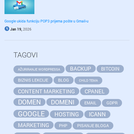
Google ukida funkciju POP3 prijema pošte u Gmail-u
Jan 19,
2026
TAGOVI
BACKUP
BITCOIN
AŽURIRANJE WORDPRESSA
BIZNIS LEKCIJE
BLOG
CHILD TEMA
CONTENT MARKETING
CPANEL
DOMEN
DOMENI
EMAIL
GDPR
GOOGLE
HOSTING
ICANN
MARKETING
PHP
PISANJE BLOGA