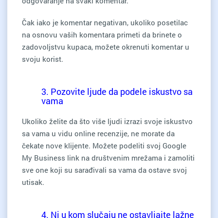
odgovaranje na svaki komentar.
Čak iako je komentar negativan, ukoliko posetilac
na osnovu vaših komentara primeti da brinete o
zadovoljstvu kupaca, možete okrenuti komentar u
svoju korist.
3. Pozovite ljude da podele iskustvo sa
vama
Ukoliko želite da što više ljudi izrazi svoje iskustvo
sa vama u vidu online recenzije, ne morate da
čekate nove klijente. Možete podeliti svoj Google
My Business link na društvenim mrežama i zamoliti
sve one koji su sarađivali sa vama da ostave svoj
utisak.
4. Ni u kom slučaju ne ostavljajte lažne