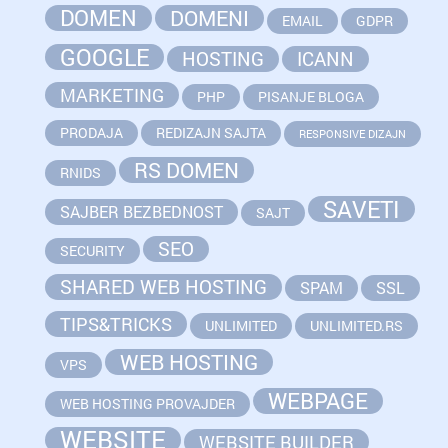
DOMEN
DOMENI
EMAIL
GDPR
GOOGLE
HOSTING
ICANN
MARKETING
PHP
PISANJE BLOGA
PRODAJA
REDIZAJN SAJTA
RESPONSIVE DIZAJN
RS DOMEN
RNIDS
SAVETI
SAJBER BEZBEDNOST
SAJT
SEO
SECURITY
SHARED WEB HOSTING
SPAM
SSL
TIPS&TRICKS
UNLIMITED
UNLIMITED.RS
WEB HOSTING
VPS
WEBPAGE
WEB HOSTING PROVAJDER
WEBSITE
WEBSITE BUILDER