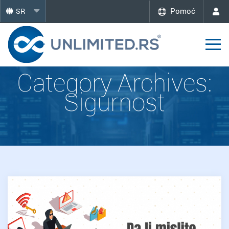
Pomoć
SR
Category Archives:
Sigurnost