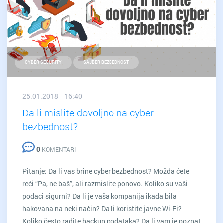
CYBER SECURITY
SAJBER BEZBEDNOST
25.01.2018 16:40
Da li mislite dovoljno na cyber
bezbednost?
0
KOMENTARI
Pitanje: Da li vas brine cyber bezbednost? Možda ćete
reći “Pa, ne baš”, ali razmislite ponovo. Koliko su vaši
podaci sigurni? Da li je vaša kompanija ikada bila
hakovana na neki način? Da li koristite javne Wi-Fi?
Koliko često radite backup podataka? Da li vam je poznat