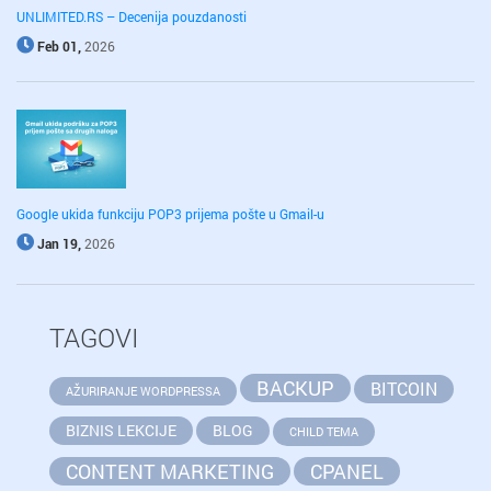
UNLIMITED.RS – Decenija pouzdanosti
Feb 01,
2026
Google ukida funkciju POP3 prijema pošte u Gmail-u
Jan 19,
2026
TAGOVI
BACKUP
BITCOIN
AŽURIRANJE WORDPRESSA
BIZNIS LEKCIJE
BLOG
CHILD TEMA
CONTENT MARKETING
CPANEL