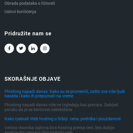
Obrada podataka o ličnosti
Uslovi korišćenja
Pridružite nam se
Facebook
Twitter
Linkedin
Instagram
SKORAŠNJE OBJAVE
Phishing napadi danas: Kako su se promenili, zašto sve više ljudi
naseda i kako ih prepoznati na vreme
Phishing napadi danas više ne izgledaju kao prevara. Dobiješ
poruku da je sa karticom zabeležena
Kako izabrati Web hosting u Srbiji: cena, podrška i pouzdanost
Većina vlasnika sajtova bira hosting prema ceni, bez dublje
analize šta zapravo čini najbolji web