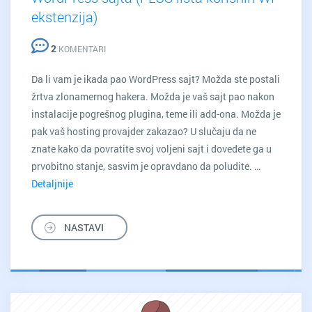
ekstenzija)
2
KOMENTARI
Da li vam je ikada pao WordPress sajt? Možda ste postali
žrtva zlonamernog hakera. Možda je vaš sajt pao nakon
instalacije pogrešnog plugina, teme ili add-ona. Možda je
pak vaš hosting provajder zakazao? U slučaju da ne
znate kako da povratite svoj voljeni sajt i dovedete ga u
prvobitno stanje, sasvim je opravdano da poludite. …
Detaljnije
Kako
da
mirno
NASTAVI
uradite
backup
WordPress
sajta
(PLUS