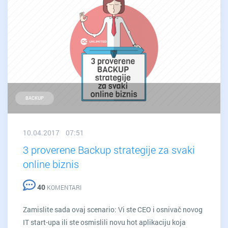
lista
korisnih
WP
ekstenzija)
BACKUP
10.04.2017 07:51
3 proverene Backup strategije za svaki
online biznis
40
KOMENTARI
Zamislite sada ovaj scenario: Vi ste CEO i osnivač novog
IT start-upa ili ste osmislili novu hot aplikaciju koja