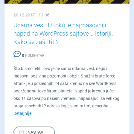
20.12.2017 13:06
Udarna vest: U toku je najmasovniji
napad na WordPress sajtove u istoriji.
Kako se zaštititi?
0
KOMENTARI
Što bismo rekli, ovo je ne samo udarna vest, nego i
masovni poziv na pozornost i obzir. Snažni brute force
attack je u poslednjih 24 sata krenuo na sve WordPress
podržane sajtove širom planete. Napad je krenuo juče,
oko 11 časova po našem vremenu, napadajući sa velikog
broja zasebnih IP adresa koje, samim tim, generišu …
Detaljnije
Udarna
vest:
U
NASTAVI