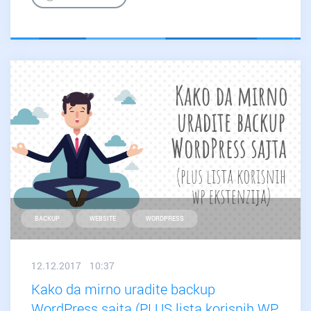
toku
je
najmasovniji
napad
na
WordPress
sajtove
u
istoriji.
Kako
se
zaštititi?
BACKUP
WEBSITE
WORDPRESS
12.12.2017 10:37
Kako da mirno uradite backup
WordPress sajta (PLUS lista korisnih WP