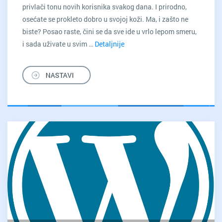
privlači tonu novih korisnika svakog dana. I prirodno,
osećate se prokleto dobro u svojoj koži. Ma, i zašto ne
biste? Posao raste, čini se da sve ide u vrlo lepom smeru,
i sada uživate u svim …
Detaljnije
3
proverene
Backup
NASTAVI
strategije
za
svaki
online
biznis