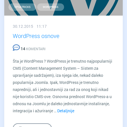
TIPS&TRICKS
WORDPRESS
30.12.2015 11:17
WordPress osnove
14
KOMENTARI
Šta je WordPress ? WordPress je trenutno najpopularniji
CMS (Content Management System – Sistem za
upravljanje sadržajem), iza njega ide, nekad daleko
popularnija Joomla. Ipak, WordPress je trenutno
napredniji, ali i jednostavniji za rad za onog koji nikad
nije koristio CMS-ove. Osnovna prednost WordPress-a u
odnosu na Joomlu je daleko jednostavnije instaliranje,
integracija i ažuriranje …
Detaljnije
WordPress
osnove