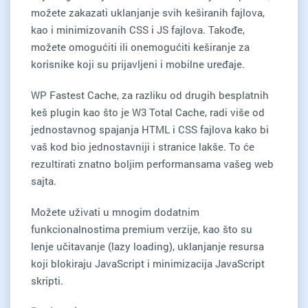
možete zakazati uklanjanje svih keširanih fajlova,
kao i minimizovanih CSS i JS fajlova. Takođe,
možete omogućiti ili onemogućiti keširanje za
korisnike koji su prijavljeni i mobilne uređaje.
WP Fastest Cache, za razliku od drugih besplatnih
keš plugin kao što je W3 Total Cache, radi više od
jednostavnog spajanja HTML i CSS fajlova kako bi
vaš kod bio jednostavniji i stranice lakše. To će
rezultirati znatno boljim performansama vašeg web
sajta.
Možete uživati u mnogim dodatnim
funkcionalnostima premium verzije, kao što su
lenje učitavanje (lazy loading), uklanjanje resursa
koji blokiraju JavaScript i minimizacija JavaScript
skripti.