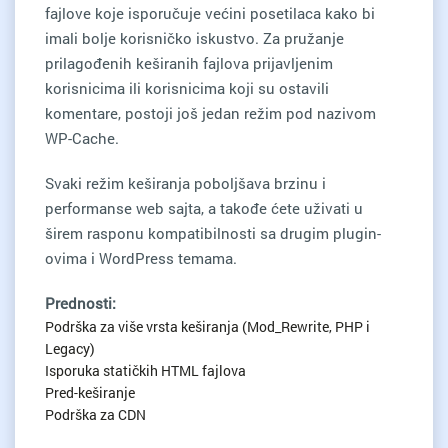
fajlove koje isporučuje većini posetilaca kako bi
imali bolje korisničko iskustvo. Za pružanje
prilagođenih keširanih fajlova prijavljenim
korisnicima ili korisnicima koji su ostavili
komentare, postoji još jedan režim pod nazivom
WP-Cache.
Svaki režim keširanja poboljšava brzinu i
performanse web sajta, a takođe ćete uživati u
širem rasponu kompatibilnosti sa drugim plugin-
ovima i WordPress temama.
Prednosti:
Podrška za više vrsta keširanja (Mod_Rewrite, PHP i
Legacy)
Isporuka statičkih HTML fajlova
Pred-keširanje
Podrška za CDN