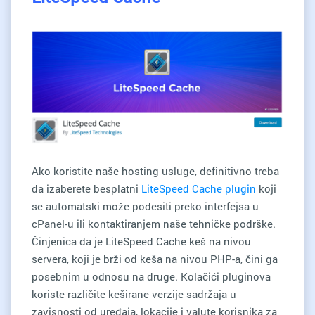
Ako koristite naše hosting usluge, definitivno treba
da izaberete besplatni
LiteSpeed Cache plugin
koji
se automatski može podesiti preko interfejsa u
cPanel-u ili kontaktiranjem naše tehničke podrške.
Činjenica da je LiteSpeed Cache keš na nivou
servera, koji je brži od keša na nivou PHP-a, čini ga
posebnim u odnosu na druge. Kolačići pluginova
koriste različite keširane verzije sadržaja u
zavisnosti od uređaja, lokacije i valute korisnika za