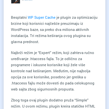
Besplatni
WP Super Cache
je plugin za optimizaciju
brzine koji korisnici najčešće preuzimaju iz
WordPress baze, sa preko dva miliona aktivnih
instalacija. Tri režima keširanja ovog plugina su
glavna prednost.
Najbrži režim je “Expert” režim, koji zahteva ručno
uređivanje .htaccess fajla. To je odlično za
programere i iskusne korisnike koji žele više
kontrole nad keširanjem. Međutim, nije najbolja
opcija za sve korisnike, posebno jer greška u
.htaccess fajlu može dovesti do pada celokupnog
web sajta zbog sigurnosnih propusta.
Zbog toga ovaj plugin dodatno pruža “Simple”
režim. U ovom režimu, plugin kreira statičke HTML