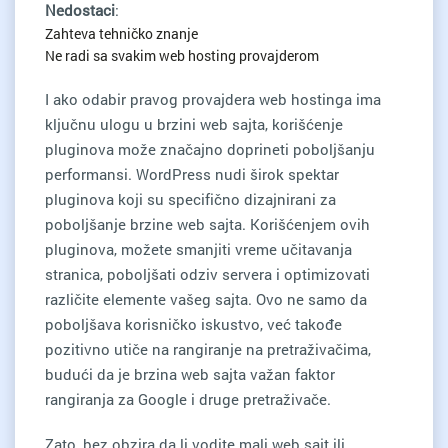
Nedostaci
:
Zahteva tehničko znanje
Ne radi sa svakim web hosting provajderom
I ako odabir pravog provajdera web hostinga ima
ključnu ulogu u brzini web sajta, korišćenje
pluginova može značajno doprineti poboljšanju
performansi. WordPress nudi širok spektar
pluginova koji su specifično dizajnirani za
poboljšanje brzine web sajta. Korišćenjem ovih
pluginova, možete smanjiti vreme učitavanja
stranica, poboljšati odziv servera i optimizovati
različite elemente vašeg sajta. Ovo ne samo da
poboljšava korisničko iskustvo, već takođe
pozitivno utiče na rangiranje na pretraživačima,
budući da je brzina web sajta važan faktor
rangiranja za Google i druge pretraživače.
Zato, bez obzira da li vodite mali web sajt ili