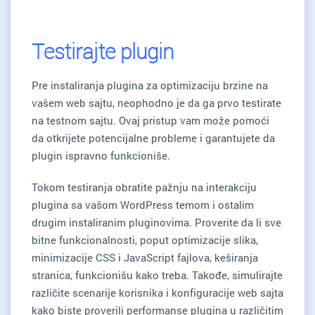
Testirajte plugin
Pre instaliranja plugina za optimizaciju brzine na
vašem web sajtu, neophodno je da ga prvo testirate
na testnom sajtu. Ovaj pristup vam može pomoći
da otkrijete potencijalne probleme i garantujete da
plugin ispravno funkcioniše.
Tokom testiranja obratite pažnju na interakciju
plugina sa vašom WordPress temom i ostalim
drugim instaliranim pluginovima. Proverite da li sve
bitne funkcionalnosti, poput optimizacije slika,
minimizacije CSS i JavaScript fajlova, keširanja
stranica, funkcionišu kako treba. Takođe, simulirajte
različite scenarije korisnika i konfiguracije web sajta
kako biste proverili performanse plugina u različitim