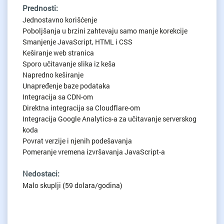
Prednosti:
Jednostavno korišćenje
Poboljšanja u brzini zahtevaju samo manje korekcije
Smanjenje JavaScript, HTML i CSS
Keširanje web stranica
Sporo učitavanje slika iz keša
Napredno keširanje
Unapređenje baze podataka
Integracija sa CDN-om
Direktna integracija sa Cloudflare-om
Integracija Google Analytics-a za učitavanje serverskog
koda
Povrat verzije i njenih podešavanja
Pomeranje vremena izvršavanja JavaScript-a
Nedostaci:
Malo skuplji (59 dolara/godina)