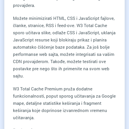
provajdera.
Možete minimizirati HTML, CSS i JavaScript fajlove,
članke, stranice, RSS i feed-ove. W3 Total Cache
sporo učitava slike, odlaže CSS i JavaScript, uklanja
JavaScript resurse koji blokiraju prikaz i planira
automatsko čišćenje baze podataka. Za još bolje
performanse web sajta, možete integrisati sa vašim
CDN provajderom. Takođe, možete testirati ove
postavke pre nego što ih primenite na svom web
sajtu.
W3 Total Cache Premium pruža dodatne
funkcionalnosti, poput sporog učitavanja za Google
mape, detaljne statistike keširanja i fragment
keširanja koje doprinose izvanrednom vremenu
učitavanja.