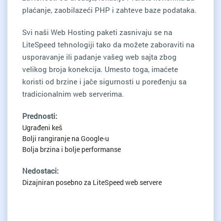
plaćanje, zaobilazeći PHP i zahteve baze podataka.
Svi naši Web Hosting paketi zasnivaju se na
LiteSpeed tehnologiji tako da možete zaboraviti na
usporavanje ili padanje vašeg web sajta zbog
velikog broja konekcija. Umesto toga, imaćete
koristi od brzine i jače sigurnosti u poređenju sa
tradicionalnim web serverima.
Prednosti:
Ugrađeni keš
Bolji rangiranje na Google-u
Bolja brzina i bolje performanse
Nedostaci:
Dizajniran posebno za LiteSpeed web servere