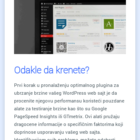
Odakle da krenete?
Prvi korak u pronalaženju optimalnog plugina za
ubrzanje brzine vašeg WordPress web sajt je da
procenite njegovu performansu koristeći pouzdane
alate za testiranje brzine kao što su Google
PageSpeed Insights ili GTmetrix. Ovi alati pružaju
dragocene informacije o specifičnim faktorima koji
doprinose usporavanju vašeg web sajta.
Identifikacijom ovih problema, možete odabrati