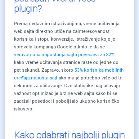
plugin?
Prema nedavnim istraživanjima, vreme učitavanja
web sajta direktno utiče na zainteresovanost
korisnika i stopu konverzije. Istraživanje koje je
sprovela kompanija Google otkrilo je da se
verovatnoća napuštanja sajta povećava za 32%
kako vreme učitavanja stranice raste od jedne do
pet sekundi. Zapravo, skoro
53% korisnika mobilnih
uređaja napušta sajt
ako mu je potrebno više od tri
sekunde za učitavanje. Ove statistike naglašavaju
važnost optimizacije brzine web sajta kako bi se
zadržali posetioci i poboljšalo ukupno korisničko
iskustvo.
Kako odabrati najbolji plugin