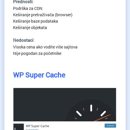
Prednosti
:
Podrška za CDN
Keširanje pretraživača (browser)
Keširanje baze podataka
Keširanje objekata
Nedostaci
:
Visoka cena ako vodite više sajtova
Nije pogodan za početnike
WP Super Cache