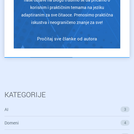
korisnim i praktičnim temama na jeziku
adaptiranim za sve čitaoce. Prenosimo praktična
iskustva i neograničeno znanje za sve!
Pročitaj sve članke od autora
KATEGORIJE
AI
3
Domeni
4