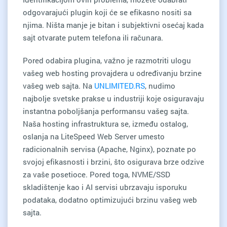
odgovarajući plugin koji će se efikasno nositi sa
njima. Ništa manje je bitan i subjektivni osećaj kada
sajt otvarate putem telefona ili računara.
Pored odabira plugina, važno je razmotriti ulogu
vašeg web hosting provajdera u određivanju brzine
vašeg web sajta. Na
UNLIMITED.RS
, nudimo
najbolje svetske prakse u industriji koje osiguravaju
instantna poboljšanja performansu vašeg sajta.
Naša hosting infrastruktura se, između ostalog,
oslanja na LiteSpeed Web Server umesto
radicionalnih servisa (Apache, Nginx), poznate po
svojoj efikasnosti i brzini, što osigurava brze odzive
za vaše posetioce. Pored toga, NVME/SSD
skladištenje kao i AI servisi ubrzavaju isporuku
podataka, dodatno optimizujući brzinu vašeg web
sajta.