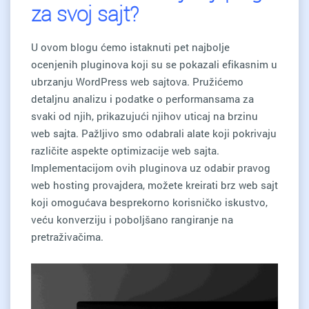
za svoj sajt?
U ovom blogu ćemo istaknuti pet najbolje
ocenjenih pluginova koji su se pokazali efikasnim u
ubrzanju WordPress web sajtova. Pružićemo
detaljnu analizu i podatke o performansama za
svaki od njih, prikazujući njihov uticaj na brzinu
web sajta. Pažljivo smo odabrali alate koji pokrivaju
različite aspekte optimizacije web sajta.
Implementacijom ovih pluginova uz odabir pravog
web hosting provajdera, možete kreirati brz web sajt
koji omogućava besprekorno korisničko iskustvo,
veću konverziju i poboljšano rangiranje na
pretraživačima.