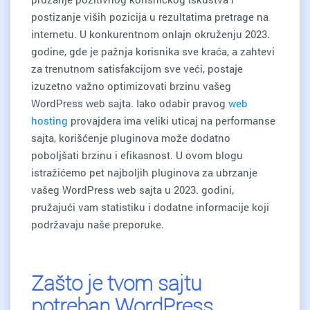
postizanje viših pozicija u rezultatima pretrage na
internetu. U konkurentnom onlajn okruženju 2023.
godine, gde je pažnja korisnika sve kraća, a zahtevi
za trenutnom satisfakcijom sve veći, postaje
izuzetno važno optimizovati brzinu vašeg
WordPress web sajta. Iako odabir pravog
web
hosting
provajdera ima veliki uticaj na performanse
sajta, korišćenje pluginova može dodatno
poboljšati brzinu i efikasnost. U ovom blogu
istražićemo pet najboljih pluginova za ubrzanje
vašeg WordPress web sajta u 2023. godini,
pružajući vam statistiku i dodatne informacije koji
podržavaju naše preporuke.
Zašto je tvom sajtu
potreban WordPress