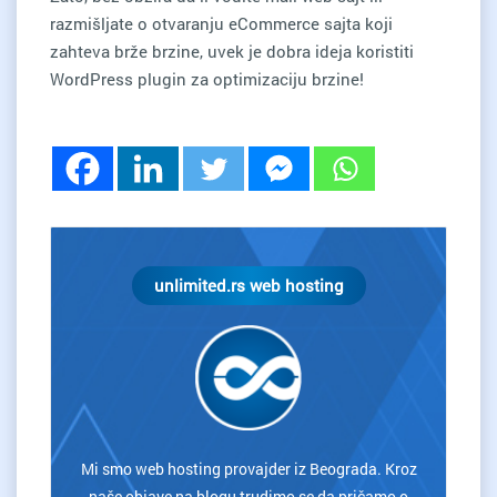
razmišljate o otvaranju eCommerce sajta koji
zahteva brže brzine, uvek je dobra ideja koristiti
WordPress plugin za optimizaciju brzine!
unlimited.rs web hosting
Mi smo web hosting provajder iz Beograda. Kroz
naše objave na blogu trudimo se da pričamo o