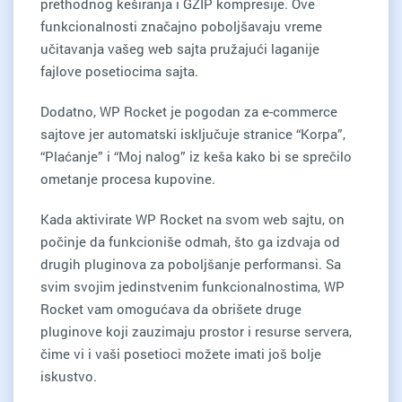
prethodnog keširanja i GZIP kompresije. Ove
funkcionalnosti značajno poboljšavaju vreme
učitavanja vašeg web sajta pružajući laganije
fajlove posetiocima sajta.
Dodatno, WP Rocket je pogodan za e-commerce
sajtove jer automatski isključuje stranice “Korpa”,
“Plaćanje” i “Moj nalog” iz keša kako bi se sprečilo
ometanje procesa kupovine.
Kada aktivirate WP Rocket na svom web sajtu, on
počinje da funkcioniše odmah, što ga izdvaja od
drugih pluginova za poboljšanje performansi. Sa
svim svojim jedinstvenim funkcionalnostima, WP
Rocket vam omogućava da obrišete druge
pluginove koji zauzimaju prostor i resurse servera,
čime vi i vaši posetioci možete imati još bolje
iskustvo.